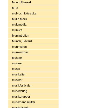
Mount Everest
MP3
mul- och klövsjuka
Mulle Meck
multimedia
mumier
Mumintrollen
Munch, Edvard
munhygien
munkordnar
Museer
museer
musik
musikalier
musiker
musikfestivaler
musikförlag
musikgrupper
musikhandskrifter
musikhistoria