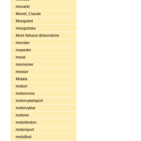
monarki
Monet, Claude
Mongoliet
mongoliska
Moni Nilsson-Brännström
monster
mopeder
moral
mormoner
mossor
Motala
motion
motorcross
motorcykelsport
motorcyklar
motorer
motorfordon
motorsport
motstånd