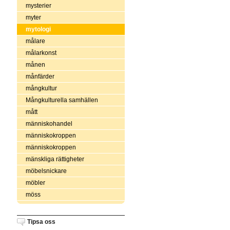
mysterier
myter
mytologi
målare
målarkonst
månen
månfärder
mångkultur
Mångkulturella samhällen
mått
människohandel
människokroppen
människokroppen
mänskliga rättigheter
möbelsnickare
möbler
möss
Tipsa oss