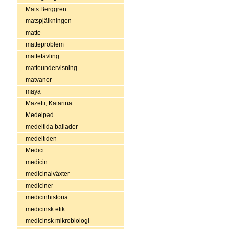
Mats Berggren
matspjälkningen
matte
matteproblem
mattetävling
matteundervisning
matvanor
maya
Mazetti, Katarina
Medelpad
medeltida ballader
medeltiden
Medici
medicin
medicinalväxter
mediciner
medicinhistoria
medicinsk etik
medicinsk mikrobiologi