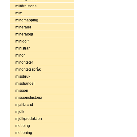
miltärhistoria
mim
mindmapping
mineraler
mineralogi
minigolf
ministrar
minor
minoriteter
minoritetsspråk
missbruk
misshandel
mission
missionshistoria
mjältbrand
mjölk
mjölkproduktion
mobbing
mobbning