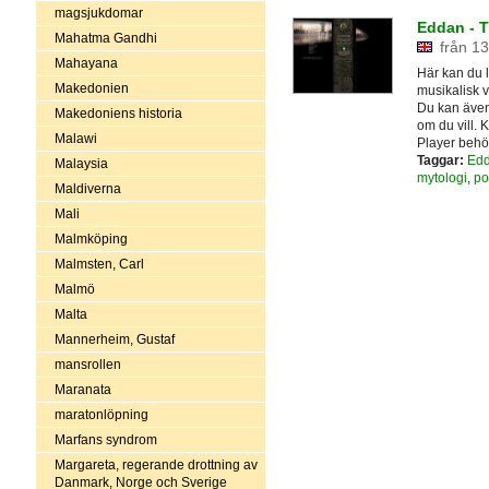
magsjukdomar
Eddan - T
Mahatma Gandhi
från 13
Mahayana
Här kan du l
Makedonien
musikalisk v
Du kan även 
Makedoniens historia
om du vill.
Malawi
Player behöv
Taggar:
Ed
Malaysia
mytologi
,
po
Maldiverna
Mali
Malmköping
Malmsten, Carl
Malmö
Malta
Mannerheim, Gustaf
mansrollen
Maranata
maratonlöpning
Marfans syndrom
Margareta, regerande drottning av
Danmark, Norge och Sverige