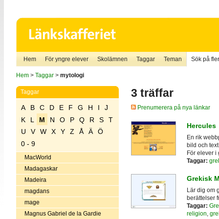
Hem
För yngre elever
Skolämnen
Taggar
Teman
Sök på fler
Hem
>
Taggar
>
mytologi
3 träffar
Taggar
A
B
C
D
E
F
G
H
I
J
Prenumerera på nya länkar
K
L
M
N
O
P
Q
R
S
T
Hercules
U
V
W
X
Y
Z
Å
Ä
Ö
En rik webbp
0 - 9
bild och text
För elever i
MacWorld
Taggar:
gre
Madagaskar
Grekisk M
Madeira
Lär dig om 
magdans
berättelser 
mage
Taggar:
Gre
Magnus Gabriel de la Gardie
religion
,
gre