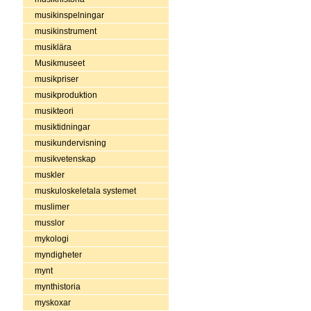
musikinspelningar
musikinstrument
musiklära
Musikmuseet
musikpriser
musikproduktion
musikteori
musiktidningar
musikundervisning
musikvetenskap
muskler
muskuloskeletala systemet
muslimer
musslor
mykologi
myndigheter
mynt
mynthistoria
myskoxar