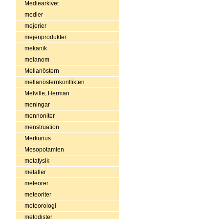
Mediearkivet
medier
mejerier
mejeriprodukter
mekanik
melanom
Mellanöstern
mellanösternkonflikten
Melville, Herman
meningar
mennoniter
menstruation
Merkurius
Mesopotamien
metafysik
metaller
meteorer
meteoriter
meteorologi
metodister