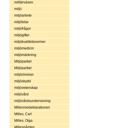
militärväsen
miljö
miljöarbete
miljöbilar
miljöfrågor
miljögifter
miljökvalitetsnormer
miljömedicin
miljömärkning
Miljöpartiet
Miljöpartiet
miljörörelser
miljöskydd
miljövetenskap
miljövård
miljövårdsundervisning
Millenniedeklarationen
Milles, Carl
Milles, Olga
Millesgården