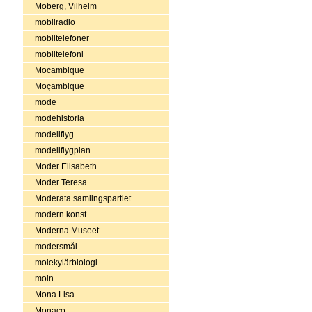
Moberg, Vilhelm
mobilradio
mobiltelefoner
mobiltelefoni
Mocambique
Moçambique
mode
modehistoria
modellflyg
modellflygplan
Moder Elisabeth
Moder Teresa
Moderata samlingspartiet
modern konst
Moderna Museet
modersmål
molekylärbiologi
moln
Mona Lisa
Monaco