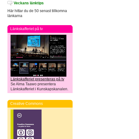
Veckans länktips
Här hittar du de 50 senast tillkomna
länkarna
Länkskafferiet på tv
Länkskafferiet presenteras på tv
Se Alma Taawo presentera
Länkskafferiet i Kunskapskanalen.
Creative Commons