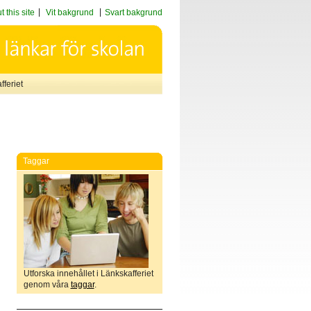
 this site
Vit bakgrund
Svart bakgrund
feriet
Taggar
Utforska innehållet i Länkskafferiet
genom våra
taggar
.