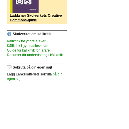
Ladda ner Skolverkets Creative
Commons-guide
.
Skolverket om källkritik
Källkritik för yngre elever
Källkritik i gymnasieskolan
Guide för källkritik för lärare
Resurser för undervisning i källkritik
Sökruta på din egen sajt
Lägg Länkskafferiets sökruta
på din
egen sajt
.