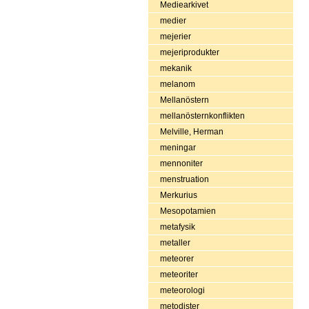
Mediearkivet
medier
mejerier
mejeriprodukter
mekanik
melanom
Mellanöstern
mellanösternkonflikten
Melville, Herman
meningar
mennoniter
menstruation
Merkurius
Mesopotamien
metafysik
metaller
meteorer
meteoriter
meteorologi
metodister