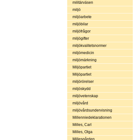
militärväsen
miljö
miljöarbete
miljöbilar
miljöfrågor
miljögifter
miljökvalitetsnormer
miljömedicin
miljömärkning
Miljöpartiet
Miljöpartiet
miljörörelser
miljöskydd
miljövetenskap
miljövård
miljövårdsundervisning
Millenniedeklarationen
Milles, Carl
Milles, Olga
Millesgården