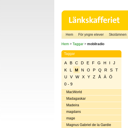
Hem
För yngre elever
Skolämnen
Hem
>
Taggar
>
mobilradio
Taggar
A
B
C
D
E
F
G
H
I
J
K
L
M
N
O
P
Q
R
S
T
U
V
W
X
Y
Z
Å
Ä
Ö
0 - 9
MacWorld
Madagaskar
Madeira
magdans
mage
Magnus Gabriel de la Gardie