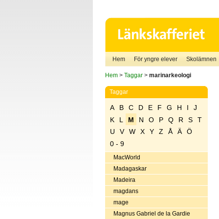
Hem
För yngre elever
Skolämnen
Hem
>
Taggar
>
marinarkeologi
Taggar
A
B
C
D
E
F
G
H
I
J
K
L
M
N
O
P
Q
R
S
T
U
V
W
X
Y
Z
Å
Ä
Ö
0 - 9
MacWorld
Madagaskar
Madeira
magdans
mage
Magnus Gabriel de la Gardie