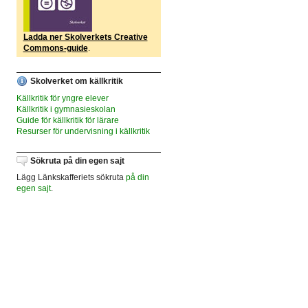
Ladda ner Skolverkets Creative
Commons-guide
.
Skolverket om källkritik
Källkritik för yngre elever
Källkritik i gymnasieskolan
Guide för källkritik för lärare
Resurser för undervisning i källkritik
Sökruta på din egen sajt
Lägg Länkskafferiets sökruta
på din
egen sajt
.