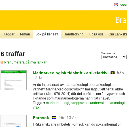
About
Taggar
Teman
Sök på fler sätt
Handledning
Tipsa oss
Om Länkskaf
6 träffar
Sortera på:
Prenumerera på nya länkar
Marinarkeologisk tidskrift - artikelarkiv
från
13 år
Är du intresserad av marinarkeologi eller arkeologi under
vattnet? Marinarkeologisk tidskrift har lagt ut ett flertal äldre
artiklar (från 1979-2014) där det berättas om fartygsvrak och
liknande som marinarkeologerna har hittat i havet.
Taggar:
marinarkeologi
,
skeppsvrak
,
undervattensarkeologi
,
vrak
Fornsök
från 13 år
I Riksantikvarieämbetets Fornsök kan du söka information