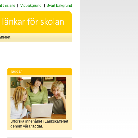
 this site
Vit bakgrund
Svart bakgrund
feriet
Taggar
Utforska innehållet i Länkskafferiet
genom våra
taggar
.