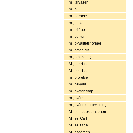
militärväsen
miljö
miljöarbete
miljöbilar
miljöfrågor
miljögifter
miljökvalitetsnormer
miljömedicin
miljömärkning
Miljöpartiet
Miljöpartiet
miljörörelser
miljöskydd
miljövetenskap
miljövård
miljövårdsundervisning
Millenniedeklarationen
Milles, Carl
Milles, Olga
Millesgården