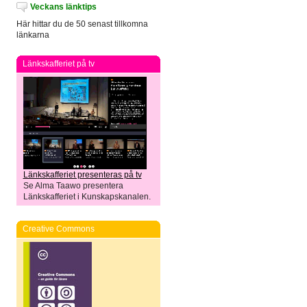
Veckans länktips
Här hittar du de 50 senast tillkomna
länkarna
Länkskafferiet på tv
Länkskafferiet presenteras på tv
Se Alma Taawo presentera
Länkskafferiet i Kunskapskanalen.
Creative Commons