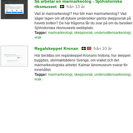
Så arbetar en marinarkeolog - Sjöhistoriska
riksmuseet
från 13 år
Vad är marinarkeologi? Hur blir man marinarkeolog? Vad
säger lagen om att dykare undersöker gamla skeppsvrak på
havets botten? De här frågorna får du svar på om du besöker
Sjöhistoriska riksmuseets webbplats.
Taggar:
marinarkeologi
,
skeppsvrak
,
undervattensarkeologi
,
vrak
Regalskeppet Kronan
från 10 år
Här berättas om regalskeppet Kronans historia, hur skeppet
byggdes, stormaktstidens Sverige, om vraket och det
marinarkeologiska arbetet. Kalmar länsmuseum svarar för
innehållet.
Taggar:
marinarkeologi
,
skeppsvrak
,
undervattensarkeologi
,
vrak