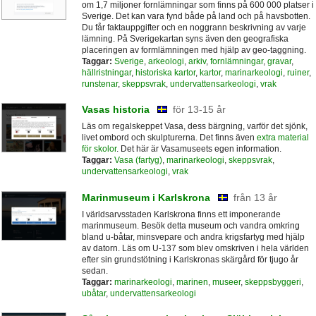
om 1,7 miljoner fornlämningar som finns på 600 000 platser i
Sverige. Det kan vara fynd både på land och på havsbotten.
Du får faktauppgifter och en noggrann beskrivning av varje
lämning. På Sverigekartan syns även den geografiska
placeringen av formlämningen med hjälp av geo-taggning.
Taggar:
Sverige
,
arkeologi
,
arkiv
,
fornlämningar
,
gravar
,
hällristningar
,
historiska kartor
,
kartor
,
marinarkeologi
,
ruiner
,
runstenar
,
skeppsvrak
,
undervattensarkeologi
,
vrak
Vasas historia
för 13-15 år
Läs om regalskeppet Vasa, dess bärgning, varför det sjönk,
livet ombord och skulpturerna. Det finns även
extra material
för skolor
. Det här är Vasamuseets egen information.
Taggar:
Vasa (fartyg)
,
marinarkeologi
,
skeppsvrak
,
undervattensarkeologi
,
vrak
Marinmuseum i Karlskrona
från 13 år
I världsarvsstaden Karlskrona finns ett imponerande
marinmuseum. Besök detta museum och vandra omkring
bland u-båtar, minsvepare och andra krigsfartyg med hjälp
av datorn. Läs om U-137 som blev omskriven i hela världen
efter sin grundstötning i Karlskronas skärgård för tjugo år
sedan.
Taggar:
marinarkeologi
,
marinen
,
museer
,
skeppsbyggeri
,
ubåtar
,
undervattensarkeologi