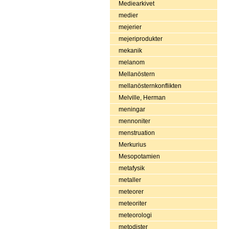
Mediearkivet
medier
mejerier
mejeriprodukter
mekanik
melanom
Mellanöstern
mellanösternkonflikten
Melville, Herman
meningar
mennoniter
menstruation
Merkurius
Mesopotamien
metafysik
metaller
meteorer
meteoriter
meteorologi
metodister