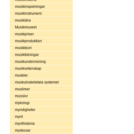
musikinspelningar
musikinstrument
musiklära
Musikmuseet
musikpriser
musikproduktion
musikteori
musiktidningar
musikundervisning
musikvetenskap
muskler
muskuloskeletala systemet
muslimer
musslor
mykologi
myndigheter
mynt
mynthistoria
myskoxar