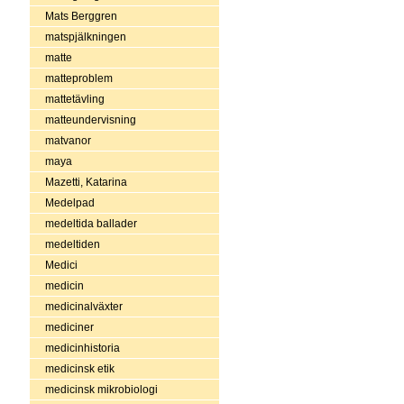
Mats Berggren
matspjälkningen
matte
matteproblem
mattetävling
matteundervisning
matvanor
maya
Mazetti, Katarina
Medelpad
medeltida ballader
medeltiden
Medici
medicin
medicinalväxter
mediciner
medicinhistoria
medicinsk etik
medicinsk mikrobiologi