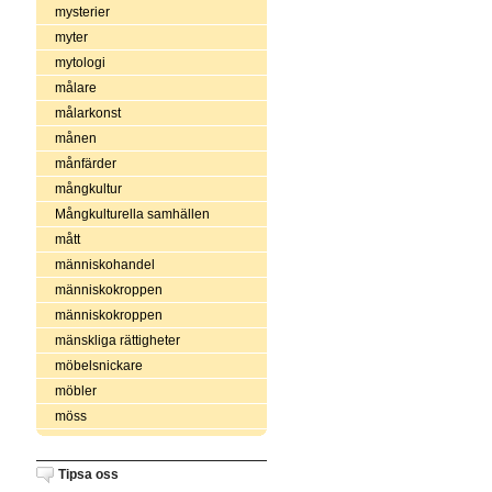
mysterier
myter
mytologi
målare
målarkonst
månen
månfärder
mångkultur
Mångkulturella samhällen
mått
människohandel
människokroppen
människokroppen
mänskliga rättigheter
möbelsnickare
möbler
möss
Tipsa oss