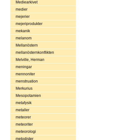
Mediearkivet
medier
mejerier
mejeriprodukter
mekanik
melanom
Mellanöstern
mellanösternkonflikten
Melville, Herman
meningar
mennoniter
menstruation
Merkurius
Mesopotamien
metafysik
metaller
meteorer
meteoriter
meteorologi
metodister