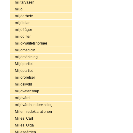
militärväsen
miljö
miljöarbete
miljöbilar
miljöfrågor
miljögifter
miljökvalitetsnormer
miljömedicin
miljömärkning
Miljöpartiet
Miljöpartiet
miljörörelser
miljöskydd
miljövetenskap
miljövård
miljövårdsundervisning
Millenniedeklarationen
Milles, Carl
Milles, Olga
Millesgården