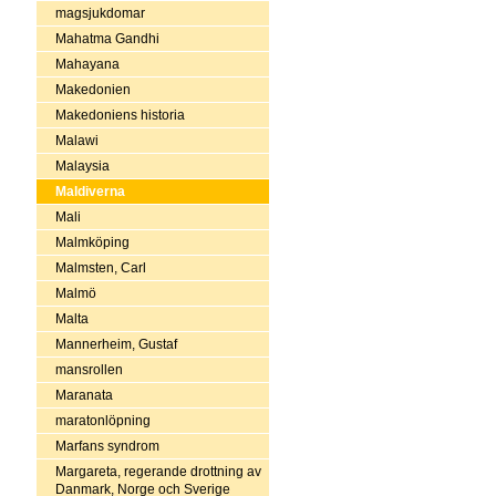
magsjukdomar
Mahatma Gandhi
Mahayana
Makedonien
Makedoniens historia
Malawi
Malaysia
Maldiverna
Mali
Malmköping
Malmsten, Carl
Malmö
Malta
Mannerheim, Gustaf
mansrollen
Maranata
maratonlöpning
Marfans syndrom
Margareta, regerande drottning av
Danmark, Norge och Sverige