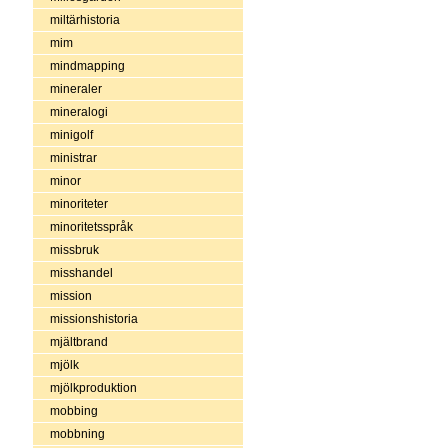
miltärhistoria
mim
mindmapping
mineraler
mineralogi
minigolf
ministrar
minor
minoriteter
minoritetsspråk
missbruk
misshandel
mission
missionshistoria
mjältbrand
mjölk
mjölkproduktion
mobbing
mobbning