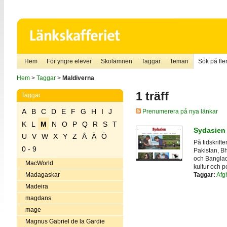
Hem
För yngre elever
Skolämnen
Taggar
Teman
Sök på fler
Hem
>
Taggar
>
Maldiverna
1 träff
Taggar
A
B
C
D
E
F
G
H
I
J
Prenumerera på nya länkar
K
L
M
N
O
P
Q
R
S
T
Sydasien
U
V
W
X
Y
Z
Å
Ä
Ö
På tidskrif
0 - 9
Pakistan, Bh
och Banglad
MacWorld
kultur och po
Taggar:
Afg
Madagaskar
Madeira
magdans
mage
Magnus Gabriel de la Gardie