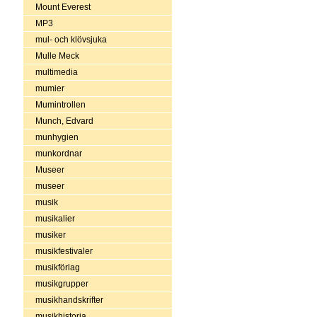
Mount Everest
MP3
mul- och klövsjuka
Mulle Meck
multimedia
mumier
Mumintrollen
Munch, Edvard
munhygien
munkordnar
Museer
museer
musik
musikalier
musiker
musikfestivaler
musikförlag
musikgrupper
musikhandskrifter
musikhistoria