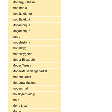
Moberg, Vilhelm
mobilradio
mobiltelefoner
mobiltelefoni
Mocambique
Moçambique
mode
modehistoria
modellflyg
modellflygplan
Moder Elisabeth
Moder Teresa
Moderata samlingspartiet
modern konst
Moderna Museet
modersmål
molekylärbiologi
moln
Mona Lisa
Monaco