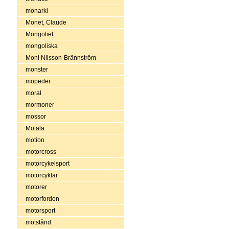
monarki
Monet, Claude
Mongoliet
mongoliska
Moni Nilsson-Brännström
monster
mopeder
moral
mormoner
mossor
Motala
motion
motorcross
motorcykelsport
motorcyklar
motorer
motorfordon
motorsport
motstånd