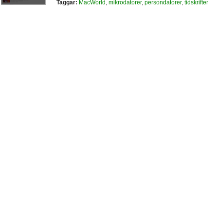
Taggar:
MacWorld
,
mikrodatorer
,
persondatorer
,
tidskrifter