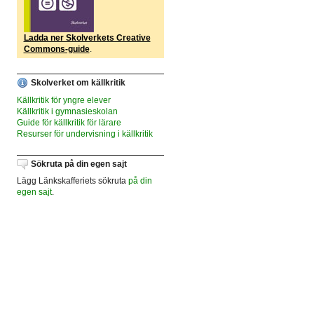
Ladda ner Skolverkets Creative
Commons-guide
.
Skolverket om källkritik
Källkritik för yngre elever
Källkritik i gymnasieskolan
Guide för källkritik för lärare
Resurser för undervisning i källkritik
Sökruta på din egen sajt
Lägg Länkskafferiets sökruta
på din
egen sajt
.