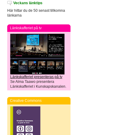
Veckans länktips
Här hittar du de 50 senast tillkomna
länkarna
Länkskafferiet på tv
Länkskafferiet presenteras på tv
Se Alma Taawo presentera
Länkskafferiet i Kunskapskanalen.
Creative Commons