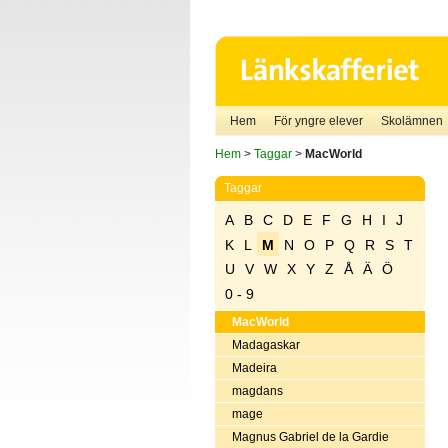
Hem
För yngre elever
Skolämnen
Hem
>
Taggar
>
MacWorld
Taggar
A
B
C
D
E
F
G
H
I
J
K
L
M
N
O
P
Q
R
S
T
U
V
W
X
Y
Z
Å
Ä
Ö
0 - 9
MacWorld
Madagaskar
Madeira
magdans
mage
Magnus Gabriel de la Gardie