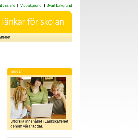
 this site
Vit bakgrund
Svart bakgrund
feriet
Taggar
Utforska innehållet i Länkskafferiet
genom våra
taggar
.