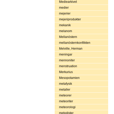
Mediearkivet
medier
mejerier
mejeriprodukter
mekanik
melanom
Mellanöstern
mellanösternkonflikten
Melville, Herman
meningar
mennoniter
menstruation
Merkurius
Mesopotamien
metafysik
metaller
meteorer
meteoriter
meteorologi
metodister