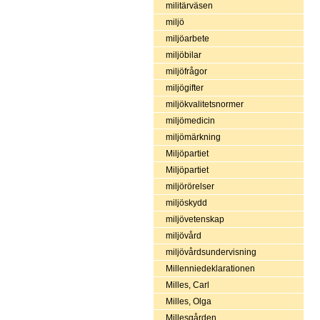
militärväsen
miljö
miljöarbete
miljöbilar
miljöfrågor
miljögifter
miljökvalitetsnormer
miljömedicin
miljömärkning
Miljöpartiet
Miljöpartiet
miljörörelser
miljöskydd
miljövetenskap
miljövård
miljövårdsundervisning
Millenniedeklarationen
Milles, Carl
Milles, Olga
Millesgården