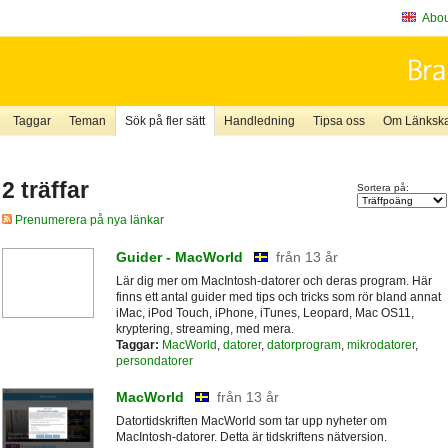
About
Taggar
Teman
Sök på fler sätt
Handledning
Tipsa oss
Om Länkskaf
2 träffar
Sortera på:
Prenumerera på nya länkar
Guider - MacWorld
från 13 år
Lär dig mer om MacIntosh-datorer och deras program. Här
finns ett antal guider med tips och tricks som rör bland annat
iMac, iPod Touch, iPhone, iTunes, Leopard, Mac OS11,
kryptering, streaming, med mera.
Taggar:
MacWorld
,
datorer
,
datorprogram
,
mikrodatorer
,
persondatorer
MacWorld
från 13 år
Datortidskriften MacWorld som tar upp nyheter om
MacIntosh-datorer. Detta är tidskriftens nätversion.