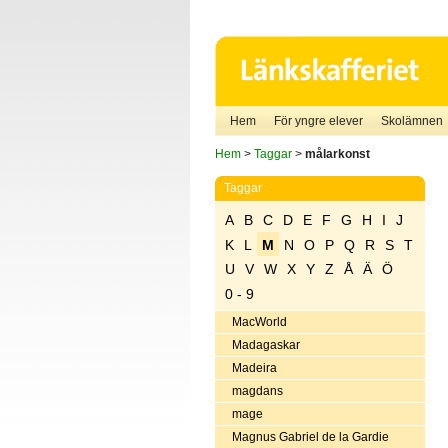
Hem
För yngre elever
Skolämnen
Hem
>
Taggar
>
målarkonst
Taggar
A
B
C
D
E
F
G
H
I
J
K
L
M
N
O
P
Q
R
S
T
U
V
W
X
Y
Z
Å
Ä
Ö
0 - 9
MacWorld
Madagaskar
Madeira
magdans
mage
Magnus Gabriel de la Gardie