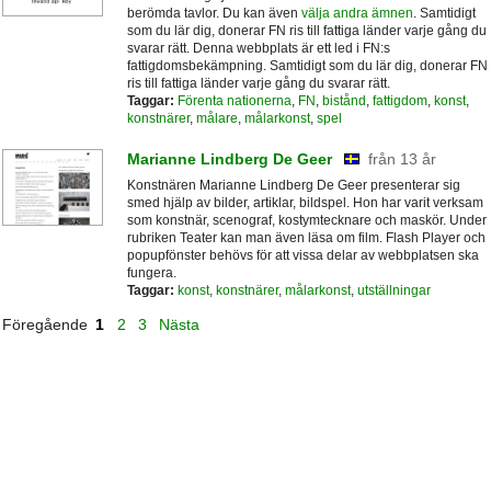
berömda tavlor. Du kan även
välja andra ämnen
. Samtidigt
som du lär dig, donerar FN ris till fattiga länder varje gång du
svarar rätt. Denna webbplats är ett led i FN:s
fattigdomsbekämpning. Samtidigt som du lär dig, donerar FN
ris till fattiga länder varje gång du svarar rätt.
Taggar:
Förenta nationerna
,
FN
,
bistånd
,
fattigdom
,
konst
,
konstnärer
,
målare
,
målarkonst
,
spel
Marianne Lindberg De Geer
från 13 år
Konstnären Marianne Lindberg De Geer presenterar sig
smed hjälp av bilder, artiklar, bildspel. Hon har varit verksam
som konstnär, scenograf, kostymtecknare och maskör. Under
rubriken Teater kan man även läsa om film. Flash Player och
popupfönster behövs för att vissa delar av webbplatsen ska
fungera.
Taggar:
konst
,
konstnärer
,
målarkonst
,
utställningar
Föregående
1
2
3
Nästa