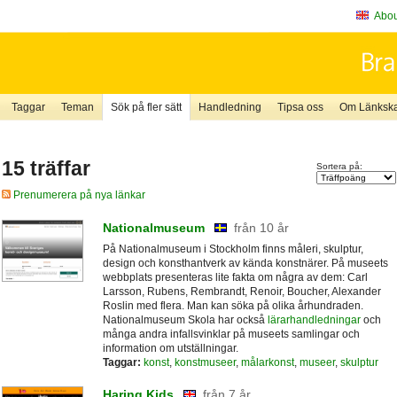
About
Taggar
Teman
Sök på fler sätt
Handledning
Tipsa oss
Om Länkskaf
15 träffar
Sortera på:
Prenumerera på nya länkar
Nationalmuseum
från 10 år
På Nationalmuseum i Stockholm finns måleri, skulptur,
design och konsthantverk av kända konstnärer. På museets
webbplats presenteras lite fakta om några av dem: Carl
Larsson, Rubens, Rembrandt, Renoir, Boucher, Alexander
Roslin med flera. Man kan söka på olika århundraden.
Nationalmuseum Skola har också
lärarhandledningar
och
många andra infallsvinklar på museets samlingar och
information om utställningar.
Taggar:
konst
,
konstmuseer
,
målarkonst
,
museer
,
skulptur
Haring Kids
från 7 år