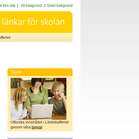
 this site
Vit bakgrund
Svart bakgrund
feriet
Taggar
Utforska innehållet i Länkskafferiet
genom våra
taggar
.