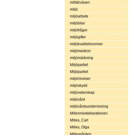
militärväsen
miljö
miljöarbete
miljöbilar
miljöfrågor
miljögifter
miljökvalitetsnormer
miljömedicin
miljömärkning
Miljöpartiet
Miljöpartiet
miljörörelser
miljöskydd
miljövetenskap
miljövård
miljövårdsundervisning
Millenniedeklarationen
Milles, Carl
Milles, Olga
Millesgården