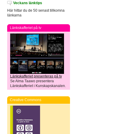
Veckans länktips
Här hittar du de 50 senast tillkomna
länkarna
Länkskafferiet på tv
Länkskafferiet presenteras på tv
Se Alma Taawo presentera
Länkskafferiet i Kunskapskanalen.
Creative Commons