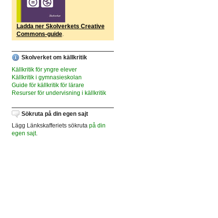
Ladda ner Skolverkets Creative
Commons-guide
.
Skolverket om källkritik
Källkritik för yngre elever
Källkritik i gymnasieskolan
Guide för källkritik för lärare
Resurser för undervisning i källkritik
Sökruta på din egen sajt
Lägg Länkskafferiets sökruta
på din
egen sajt
.