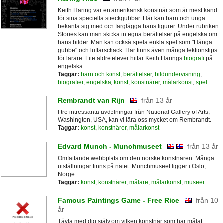
Keith Haring var en amerikansk konstnär som är mest känd
för sina speciella streckgubbar. Här kan barn och unga
bekanta sig med och färglägga hans figurer. Under rubriken
Stories kan man skicka in egna berättelser på engelska om
hans bilder. Man kan också spela enkla spel som "Hänga
gubbe" och luffarschack. Här finns även många lektionstips
för lärare. Lite äldre elever hittar Keith Harings
biografi
på
engelska.
Taggar:
barn och konst
,
berättelser
,
bildundervisning
,
biografier
,
engelska
,
konst
,
konstnärer
,
målarkonst
,
spel
Rembrandt van Rijn
från 13 år
I tre intressanta avdelningar från National Gallery of Arts,
Washington, USA, kan vi lära oss mycket om Rembrandt.
Taggar:
konst
,
konstnärer
,
målarkonst
Edvard Munch - Munchmuseet
från 13 år
Omfattande webbplats om den norske konstnären. Många
utställningar finns på nätet. Munchmuseet ligger i Oslo,
Norge.
Taggar:
konst
,
konstnärer
,
målare
,
målarkonst
,
museer
Famous Paintings Game - Free Rice
från 10
år
Tävla med dig själv om vilken konstnär som har målat