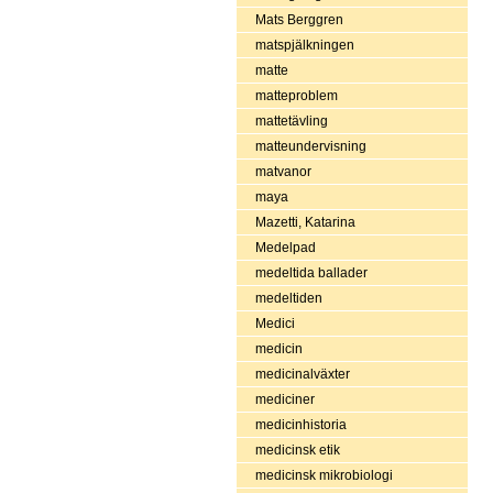
Mats Berggren
matspjälkningen
matte
matteproblem
mattetävling
matteundervisning
matvanor
maya
Mazetti, Katarina
Medelpad
medeltida ballader
medeltiden
Medici
medicin
medicinalväxter
mediciner
medicinhistoria
medicinsk etik
medicinsk mikrobiologi