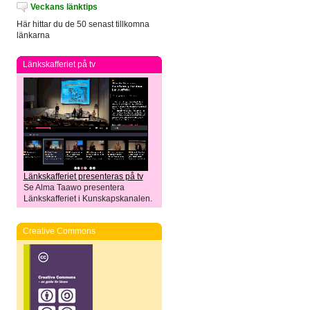
Veckans länktips
Här hittar du de 50 senast tillkomna
länkarna
Länkskafferiet på tv
Länkskafferiet presenteras på tv
Se Alma Taawo presentera
Länkskafferiet i Kunskapskanalen.
Creative Commons