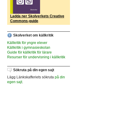
Ladda ner Skolverkets Creative
Commons-guide
.
Skolverket om källkritik
Källkritik för yngre elever
Källkritik i gymnasieskolan
Guide för källkritik för lärare
Resurser för undervisning i källkritik
Sökruta på din egen sajt
Lägg Länkskafferiets sökruta
på din
egen sajt
.