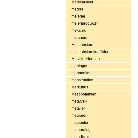
Mediearkivet
medier
mejerier
mejeriprodukter
mekanik
melanom
Mellanöstern
mellanösternkonflikten
Melville, Herman
meningar
mennoniter
menstruation
Merkurius
Mesopotamien
metafysik
metaller
meteorer
meteoriter
meteorologi
metodister