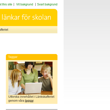
 this site
Vit bakgrund
Svart bakgrund
feriet
Taggar
Utforska innehållet i Länkskafferiet
genom våra
taggar
.