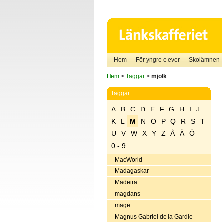
Hem
För yngre elever
Skolämnen
Hem
>
Taggar
>
mjölk
Taggar
A
B
C
D
E
F
G
H
I
J
K
L
M
N
O
P
Q
R
S
T
U
V
W
X
Y
Z
Å
Ä
Ö
0 - 9
MacWorld
Madagaskar
Madeira
magdans
mage
Magnus Gabriel de la Gardie