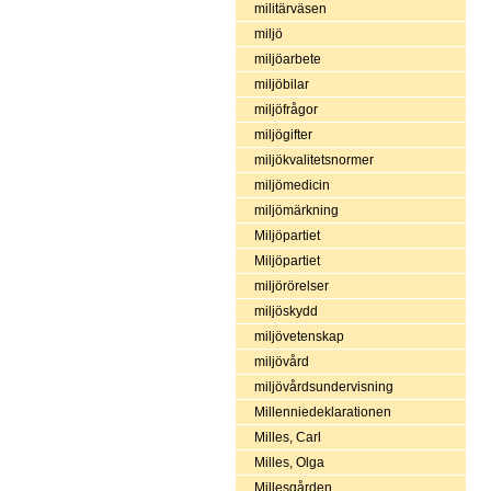
militärväsen
miljö
miljöarbete
miljöbilar
miljöfrågor
miljögifter
miljökvalitetsnormer
miljömedicin
miljömärkning
Miljöpartiet
Miljöpartiet
miljörörelser
miljöskydd
miljövetenskap
miljövård
miljövårdsundervisning
Millenniedeklarationen
Milles, Carl
Milles, Olga
Millesgården