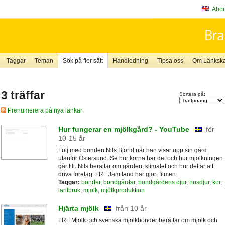
About
Taggar
Teman
Sök på fler sätt
Handledning
Tipsa oss
Om Länkskaf
3 träffar
Sortera på:
Prenumerera på nya länkar
Hur fungerar en mjölkgård? - YouTube
för
10-15 år
Följ med bonden Nils Björid när han visar upp sin gård
utanför Östersund. Se hur korna har det och hur mjölkningen
går till. Nils berättar om gården, klimatet och hur det är att
driva företag. LRF Jämtland har gjort filmen.
Taggar:
bönder
,
bondgårdar
,
bondgårdens djur
,
husdjur
,
kor
,
lantbruk
,
mjölk
,
mjölkproduktion
Hjärta mjölk
från 10 år
LRF Mjölk och svenska mjölkbönder berättar om mjölk och