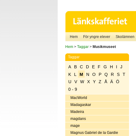
Hem
För yngre elever
Skolämnen
Hem
>
Taggar
>
Musikmuseet
Taggar
A
B
C
D
E
F
G
H
I
J
K
L
M
N
O
P
Q
R
S
T
U
V
W
X
Y
Z
Å
Ä
Ö
0 - 9
MacWorld
Madagaskar
Madeira
magdans
mage
Magnus Gabriel de la Gardie