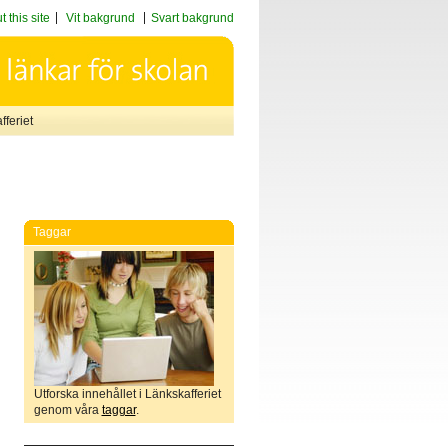
 this site
Vit bakgrund
Svart bakgrund
feriet
Taggar
Utforska innehållet i Länkskafferiet
genom våra
taggar
.