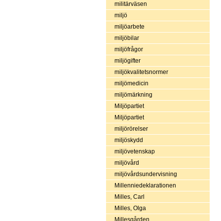
militärväsen
miljö
miljöarbete
miljöbilar
miljöfrågor
miljögifter
miljökvalitetsnormer
miljömedicin
miljömärkning
Miljöpartiet
Miljöpartiet
miljörörelser
miljöskydd
miljövetenskap
miljövård
miljövårdsundervisning
Millenniedeklarationen
Milles, Carl
Milles, Olga
Millesgården