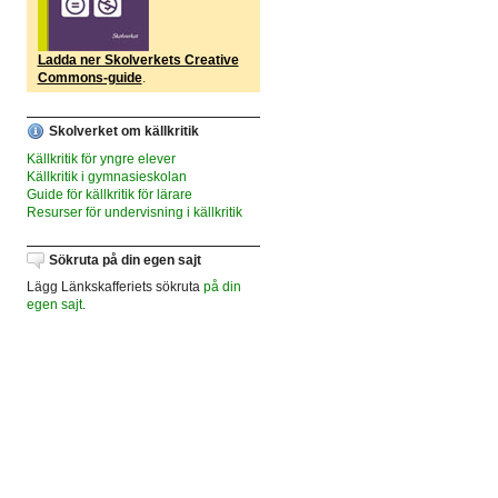
Ladda ner Skolverkets Creative
Commons-guide
.
Skolverket om källkritik
Källkritik för yngre elever
Källkritik i gymnasieskolan
Guide för källkritik för lärare
Resurser för undervisning i källkritik
Sökruta på din egen sajt
Lägg Länkskafferiets sökruta
på din
egen sajt
.