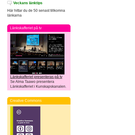
Veckans länktips
Här hittar du de 50 senast tillkomna
länkarna
Länkskafferiet på tv
Länkskafferiet presenteras på tv
Se Alma Taawo presentera
Länkskafferiet i Kunskapskanalen.
Creative Commons