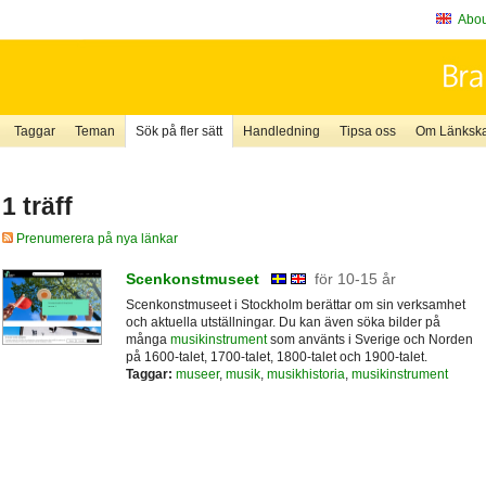
About
Taggar
Teman
Sök på fler sätt
Handledning
Tipsa oss
Om Länkskaf
1 träff
Prenumerera på nya länkar
Scenkonstmuseet
för 10-15 år
Scenkonstmuseet i Stockholm berättar om sin verksamhet
och aktuella utställningar. Du kan även söka bilder på
många
musikinstrument
som använts i Sverige och Norden
på 1600-talet, 1700-talet, 1800-talet och 1900-talet.
Taggar:
museer
,
musik
,
musikhistoria
,
musikinstrument