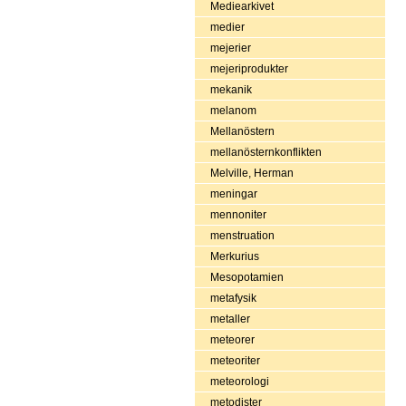
Mediearkivet
medier
mejerier
mejeriprodukter
mekanik
melanom
Mellanöstern
mellanösternkonflikten
Melville, Herman
meningar
mennoniter
menstruation
Merkurius
Mesopotamien
metafysik
metaller
meteorer
meteoriter
meteorologi
metodister