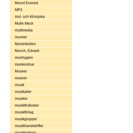
Mount Everest
MP3
mul- och klövsjuka
Mulle Meck
multimedia
mumier
Mumintrollen
Munch, Edvard
munhygien
munkordnar
Museer
museer
musik
musikalier
musiker
musikfestivaler
musikförlag
musikgrupper
musikhandskrifter
musikhistoria