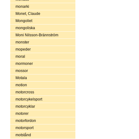
monarki
Monet, Claude
Mongoliet
mongoliska
Moni Nilsson-Brännström
monster
mopeder
moral
mormoner
mossor
Motala
motion
motorcross
motorcykelsport
motorcyklar
motorer
motorfordon
motorsport
motstånd