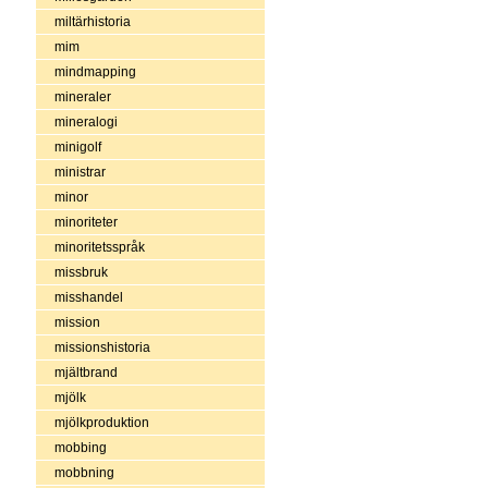
miltärhistoria
mim
mindmapping
mineraler
mineralogi
minigolf
ministrar
minor
minoriteter
minoritetsspråk
missbruk
misshandel
mission
missionshistoria
mjältbrand
mjölk
mjölkproduktion
mobbing
mobbning