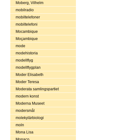
Moberg, Vilhelm
mobilradio
mobiltelefoner
mobiltelefoni
Mocambique
Moçambique
mode
modehistoria
modellflyg
modellflygplan
Moder Elisabeth
Moder Teresa
Moderata samlingspartiet
modern konst
Moderna Museet
modersmål
molekylärbiologi
moln
Mona Lisa
Monaco