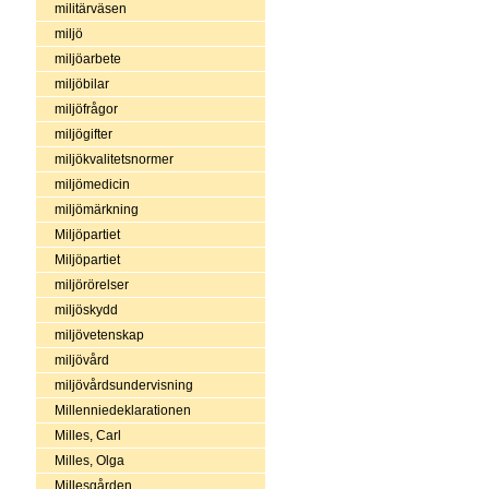
militärväsen
miljö
miljöarbete
miljöbilar
miljöfrågor
miljögifter
miljökvalitetsnormer
miljömedicin
miljömärkning
Miljöpartiet
Miljöpartiet
miljörörelser
miljöskydd
miljövetenskap
miljövård
miljövårdsundervisning
Millenniedeklarationen
Milles, Carl
Milles, Olga
Millesgården