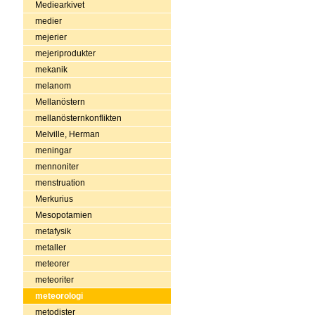
Mediearkivet
medier
mejerier
mejeriprodukter
mekanik
melanom
Mellanöstern
mellanösternkonflikten
Melville, Herman
meningar
mennoniter
menstruation
Merkurius
Mesopotamien
metafysik
metaller
meteorer
meteoriter
meteorologi
metodister