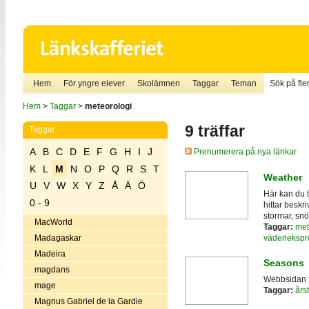
Hem
För yngre elever
Skolämnen
Taggar
Teman
Sök på fler
Hem
>
Taggar
>
meteorologi
9 träffar
Taggar
A
B
C
D
E
F
G
H
I
J
Prenumerera på nya länkar
K
L
M
N
O
P
Q
R
S
T
Weather
U
V
W
X
Y
Z
Å
Ä
Ö
Här kan du 
0 - 9
hittar besk
stormar, sn
MacWorld
Taggar:
met
väderleksp
Madagaskar
Madeira
Seasons
magdans
Webbsidan fö
mage
Taggar:
års
Magnus Gabriel de la Gardie