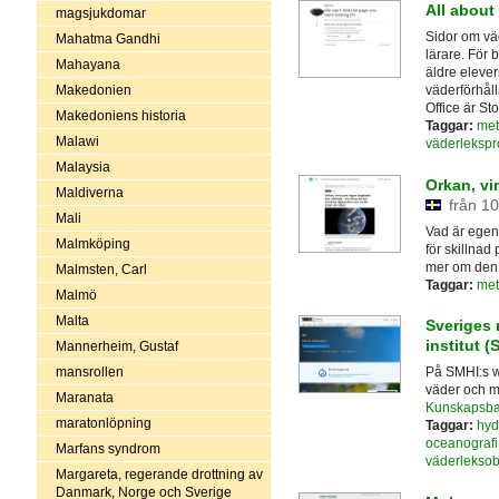
All about
magsjukdomar
Sidor om väd
Mahatma Gandhi
lärare. För b
Mahayana
äldre elever
Makedonien
väderförhål
Office är St
Makedoniens historia
Taggar:
met
Malawi
väderleksp
Malaysia
Orkan, vi
Maldiverna
från 10
Mali
Vad är egent
Malmköping
för skillnad
mer om den h
Malmsten, Carl
Taggar:
met
Malmö
Malta
Sveriges 
institut (
Mannerheim, Gustaf
mansrollen
På SMHI:s w
väder och me
Maranata
Kunskapsb
maratonlöpning
Taggar:
hyd
oceanografi
Marfans syndrom
väderleksob
Margareta, regerande drottning av
Danmark, Norge och Sverige