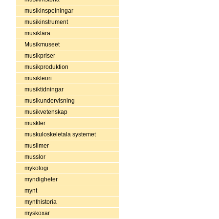
musikinspelningar
musikinstrument
musiklära
Musikmuseet
musikpriser
musikproduktion
musikteori
musiktidningar
musikundervisning
musikvetenskap
muskler
muskuloskeletala systemet
muslimer
musslor
mykologi
myndigheter
mynt
mynthistoria
myskoxar