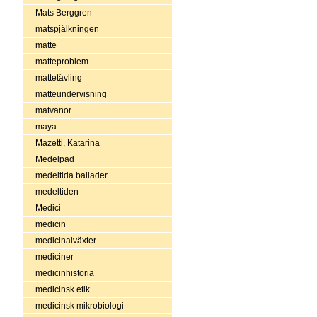
Mats Berggren
matspjälkningen
matte
matteproblem
mattetävling
matteundervisning
matvanor
maya
Mazetti, Katarina
Medelpad
medeltida ballader
medeltiden
Medici
medicin
medicinalväxter
mediciner
medicinhistoria
medicinsk etik
medicinsk mikrobiologi