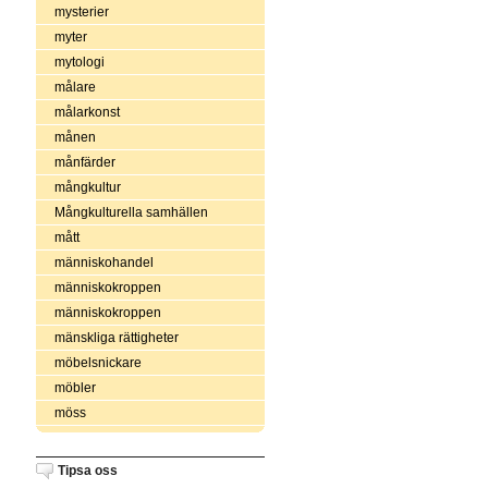
mysterier
myter
mytologi
målare
målarkonst
månen
månfärder
mångkultur
Mångkulturella samhällen
mått
människohandel
människokroppen
människokroppen
mänskliga rättigheter
möbelsnickare
möbler
möss
Tipsa oss