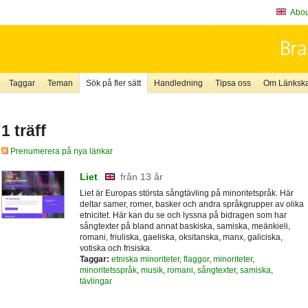
About
Taggar
Teman
Sök på fler sätt
Handledning
Tipsa oss
Om Länkskaf
1 träff
Prenumerera på nya länkar
Liet
från 13 år
Liet är Europas största sångtävling på minoritetspråk. Här
deltar samer, romer, basker och andra språkgrupper av olika
etnicitet. Här kan du se och lyssna på bidragen som har
sångtexter på bland annat baskiska, samiska, meänkieli,
romani, friuliska, gaeliska, oksitanska, manx, galiciska,
votiska och frisiska.
Taggar:
etniska minoriteter
,
flaggor
,
minoriteter
,
minoritetsspråk
,
musik
,
romani
,
sångtexter
,
samiska
,
tävlingar