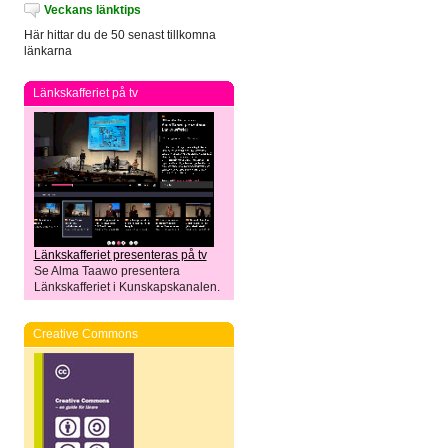
Veckans länktips
Här hittar du de 50 senast tillkomna
länkarna
Länkskafferiet på tv
Länkskafferiet presenteras på tv
Se Alma Taawo presentera
Länkskafferiet i Kunskapskanalen.
Creative Commons