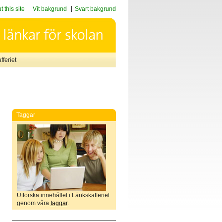
 this site
Vit bakgrund
Svart bakgrund
feriet
Taggar
Utforska innehållet i Länkskafferiet
genom våra
taggar
.