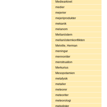
Mediearkivet
medier
mejerier
mejeriprodukter
mekanik
melanom
Mellanöstern
mellanösternkonflikten
Melville, Herman
meningar
mennoniter
menstruation
Merkurius
Mesopotamien
metafysik
metaller
meteorer
meteoriter
meteorologi
metodister