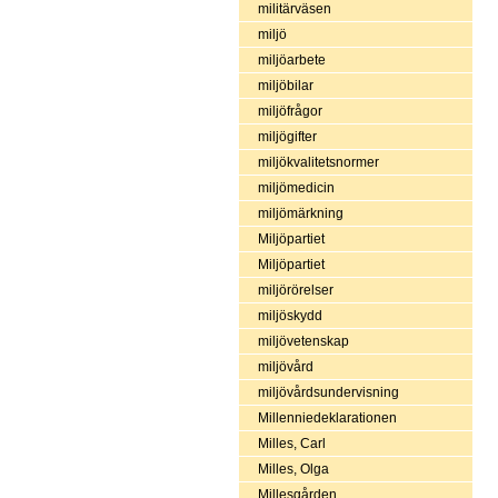
militärväsen
miljö
miljöarbete
miljöbilar
miljöfrågor
miljögifter
miljökvalitetsnormer
miljömedicin
miljömärkning
Miljöpartiet
Miljöpartiet
miljörörelser
miljöskydd
miljövetenskap
miljövård
miljövårdsundervisning
Millenniedeklarationen
Milles, Carl
Milles, Olga
Millesgården