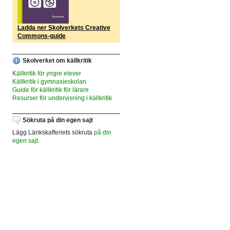
Ladda ner Skolverkets Creative
Commons-guide
.
Skolverket om källkritik
Källkritik för yngre elever
Källkritik i gymnasieskolan
Guide för källkritik för lärare
Resurser för undervisning i källkritik
Sökruta på din egen sajt
Lägg Länkskafferiets sökruta
på din
egen sajt
.