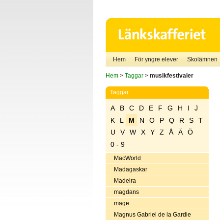
Hem
För yngre elever
Skolämnen
Hem
>
Taggar
>
musikfestivaler
Taggar
A
B
C
D
E
F
G
H
I
J
K
L
M
N
O
P
Q
R
S
T
U
V
W
X
Y
Z
Å
Ä
Ö
0 - 9
MacWorld
Madagaskar
Madeira
magdans
mage
Magnus Gabriel de la Gardie