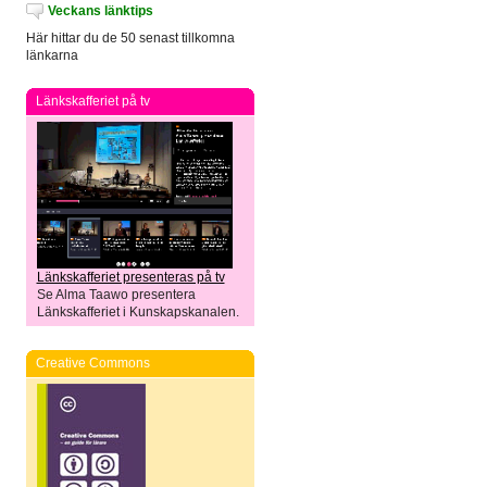
Veckans länktips
Här hittar du de 50 senast tillkomna
länkarna
Länkskafferiet på tv
Länkskafferiet presenteras på tv
Se Alma Taawo presentera
Länkskafferiet i Kunskapskanalen.
Creative Commons