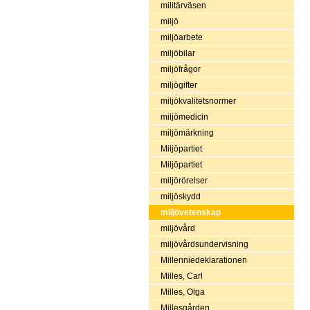
militärväsen
miljö
miljöarbete
miljöbilar
miljöfrågor
miljögifter
miljökvalitetsnormer
miljömedicin
miljömärkning
Miljöpartiet
Miljöpartiet
miljörörelser
miljöskydd
miljövetenskap
miljövård
miljövårdsundervisning
Millenniedeklarationen
Milles, Carl
Milles, Olga
Millesgården