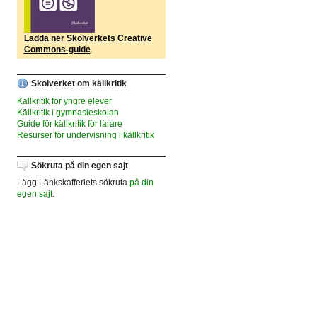
Ladda ner Skolverkets Creative
Commons-guide
.
Skolverket om källkritik
Källkritik för yngre elever
Källkritik i gymnasieskolan
Guide för källkritik för lärare
Resurser för undervisning i källkritik
Sökruta på din egen sajt
Lägg Länkskafferiets sökruta
på din
egen sajt
.