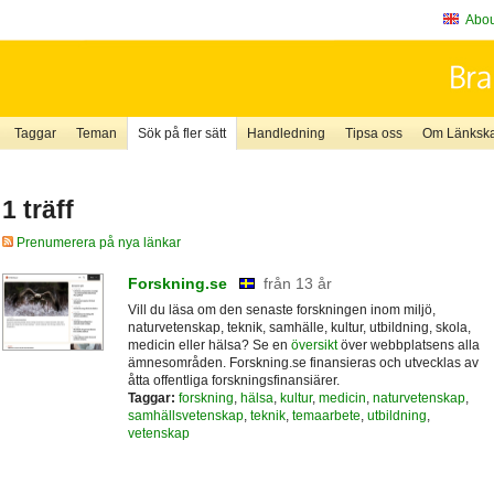
About
Taggar
Teman
Sök på fler sätt
Handledning
Tipsa oss
Om Länkskaf
1 träff
Prenumerera på nya länkar
Forskning.se
från 13 år
Vill du läsa om den senaste forskningen inom miljö,
naturvetenskap, teknik, samhälle, kultur, utbildning, skola,
medicin eller hälsa? Se en
översikt
över webbplatsens alla
ämnesområden. Forskning.se finansieras och utvecklas av
åtta offentliga forskningsfinansiärer.
Taggar:
forskning
,
hälsa
,
kultur
,
medicin
,
naturvetenskap
,
samhällsvetenskap
,
teknik
,
temaarbete
,
utbildning
,
vetenskap