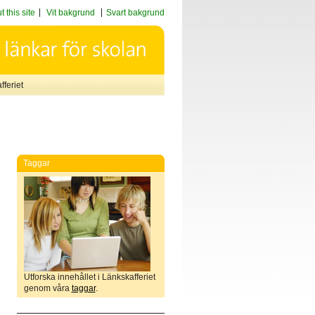
 this site
Vit bakgrund
Svart bakgrund
feriet
Taggar
Utforska innehållet i Länkskafferiet
genom våra
taggar
.