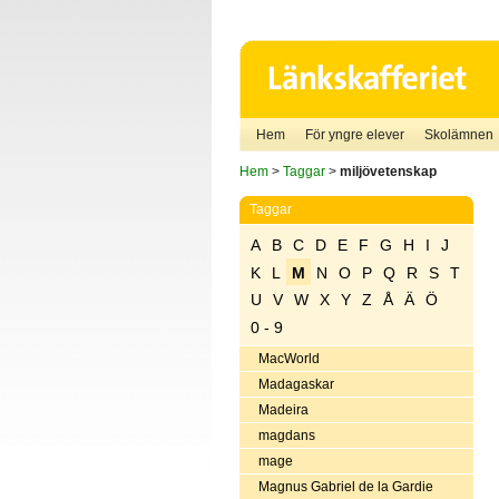
Hem
För yngre elever
Skolämnen
Hem
>
Taggar
>
miljövetenskap
Taggar
A
B
C
D
E
F
G
H
I
J
K
L
M
N
O
P
Q
R
S
T
U
V
W
X
Y
Z
Å
Ä
Ö
0 - 9
MacWorld
Madagaskar
Madeira
magdans
mage
Magnus Gabriel de la Gardie