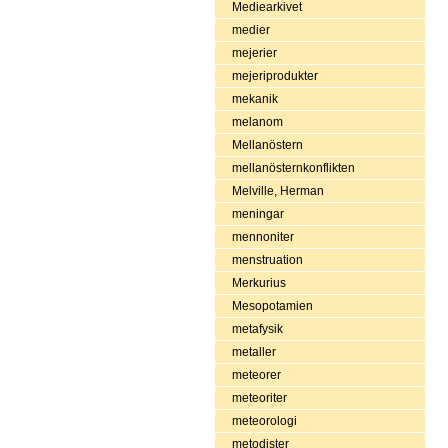
Mediearkivet
medier
mejerier
mejeriprodukter
mekanik
melanom
Mellanöstern
mellanösternkonflikten
Melville, Herman
meningar
mennoniter
menstruation
Merkurius
Mesopotamien
metafysik
metaller
meteorer
meteoriter
meteorologi
metodister