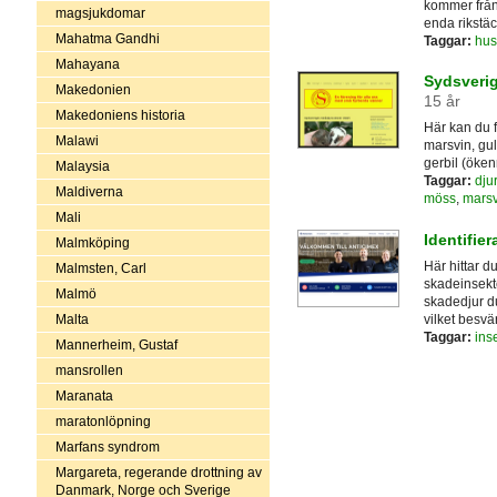
kommer från
magsjukdomar
enda rikstä
Mahatma Gandhi
Taggar:
hus
Mahayana
Sydsveri
Makedonien
15 år
Makedoniens historia
Här kan du f
Malawi
marsvin, gul
gerbil (ökenr
Malaysia
Taggar:
dju
Maldiverna
möss
,
marsv
Mali
Identifie
Malmköping
Här hittar d
Malmsten, Carl
skadeinsekte
Malmö
skadedjur du
vilket besvä
Malta
Taggar:
ins
Mannerheim, Gustaf
mansrollen
Maranata
maratonlöpning
Marfans syndrom
Margareta, regerande drottning av
Danmark, Norge och Sverige