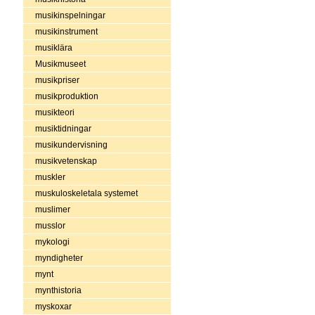
musikinspelningar
musikinstrument
musiklära
Musikmuseet
musikpriser
musikproduktion
musikteori
musiktidningar
musikundervisning
musikvetenskap
muskler
muskuloskeletala systemet
muslimer
musslor
mykologi
myndigheter
mynt
mynthistoria
myskoxar