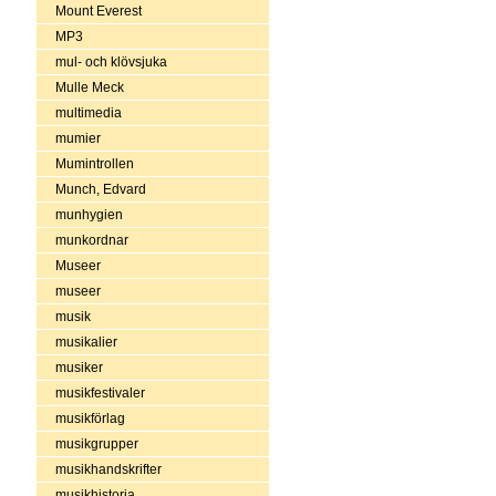
Mount Everest
MP3
mul- och klövsjuka
Mulle Meck
multimedia
mumier
Mumintrollen
Munch, Edvard
munhygien
munkordnar
Museer
museer
musik
musikalier
musiker
musikfestivaler
musikförlag
musikgrupper
musikhandskrifter
musikhistoria