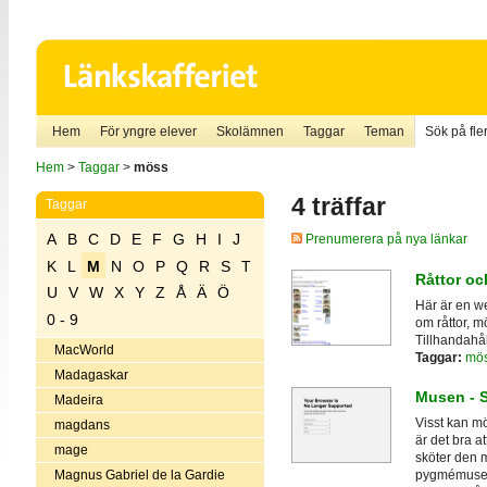
Hem
För yngre elever
Skolämnen
Taggar
Teman
Sök på fler
Hem
>
Taggar
>
möss
4 träffar
Taggar
A
B
C
D
E
F
G
H
I
J
Prenumerera på nya länkar
K
L
M
N
O
P
Q
R
S
T
Råttor o
U
V
W
X
Y
Z
Å
Ä
Ö
Här är en w
0 - 9
om råttor, m
Tillhandahå
MacWorld
Taggar:
mö
Madagaskar
Musen - 
Madeira
Visst kan mö
magdans
är det bra a
mage
sköter den 
Magnus Gabriel de la Gardie
pygmémusen