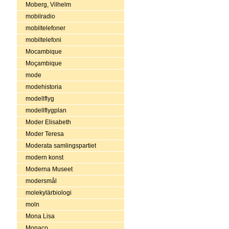
Moberg, Vilhelm
mobilradio
mobiltelefoner
mobiltelefoni
Mocambique
Moçambique
mode
modehistoria
modellflyg
modellflygplan
Moder Elisabeth
Moder Teresa
Moderata samlingspartiet
modern konst
Moderna Museet
modersmål
molekylärbiologi
moln
Mona Lisa
Monaco