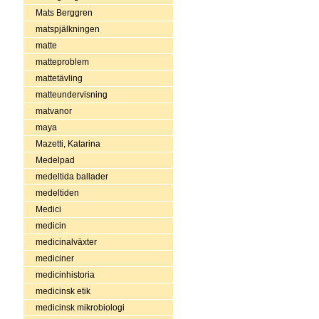
Mats Berggren
matspjälkningen
matte
matteproblem
mattetävling
matteundervisning
matvanor
maya
Mazetti, Katarina
Medelpad
medeltida ballader
medeltiden
Medici
medicin
medicinalväxter
mediciner
medicinhistoria
medicinsk etik
medicinsk mikrobiologi