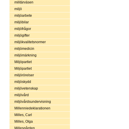
militärväsen
miljö
miljöarbete
miljöbilar
miljöfrågor
miljögifter
miljökvalitetsnormer
miljömedicin
miljömärkning
Miljöpartiet
Miljöpartiet
miljörörelser
miljöskydd
miljövetenskap
miljövård
miljövårdsundervisning
Millenniedeklarationen
Milles, Carl
Milles, Olga
Millesgården