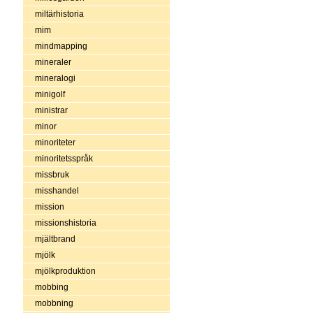
miltärhistoria
mim
mindmapping
mineraler
mineralogi
minigolf
ministrar
minor
minoriteter
minoritetsspråk
missbruk
misshandel
mission
missionshistoria
mjältbrand
mjölk
mjölkproduktion
mobbing
mobbning