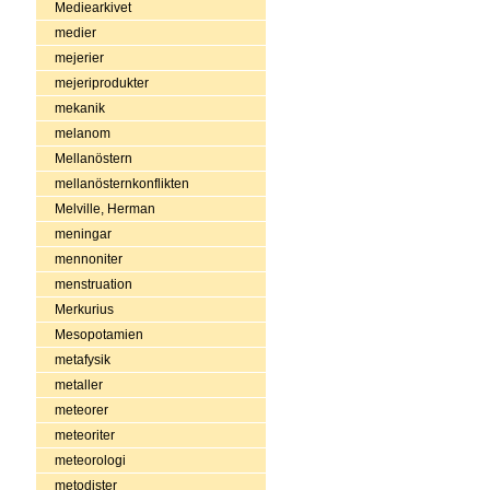
Mediearkivet
medier
mejerier
mejeriprodukter
mekanik
melanom
Mellanöstern
mellanösternkonflikten
Melville, Herman
meningar
mennoniter
menstruation
Merkurius
Mesopotamien
metafysik
metaller
meteorer
meteoriter
meteorologi
metodister