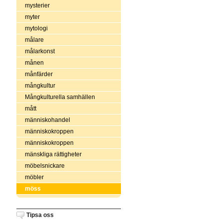
mysterier
myter
mytologi
målare
målarkonst
månen
månfärder
mångkultur
Mångkulturella samhällen
mått
människohandel
människokroppen
människokroppen
mänskliga rättigheter
möbelsnickare
möbler
möss
Tipsa oss