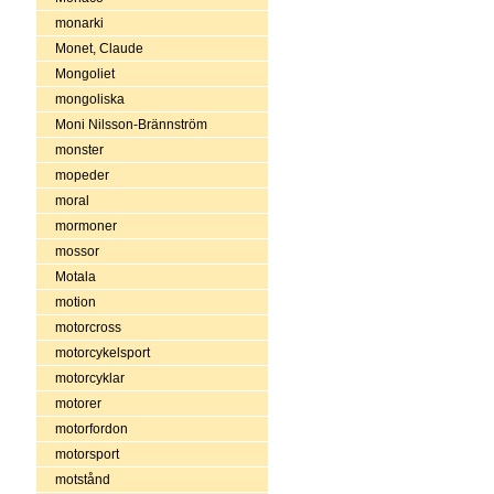
monarki
Monet, Claude
Mongoliet
mongoliska
Moni Nilsson-Brännström
monster
mopeder
moral
mormoner
mossor
Motala
motion
motorcross
motorcykelsport
motorcyklar
motorer
motorfordon
motorsport
motstånd