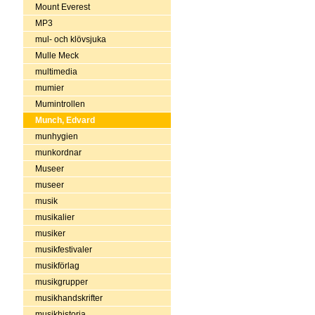
Mount Everest
MP3
mul- och klövsjuka
Mulle Meck
multimedia
mumier
Mumintrollen
Munch, Edvard
munhygien
munkordnar
Museer
museer
musik
musikalier
musiker
musikfestivaler
musikförlag
musikgrupper
musikhandskrifter
musikhistoria