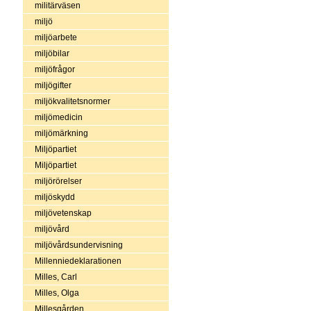
militärväsen
miljö
miljöarbete
miljöbilar
miljöfrågor
miljögifter
miljökvalitetsnormer
miljömedicin
miljömärkning
Miljöpartiet
Miljöpartiet
miljörörelser
miljöskydd
miljövetenskap
miljövård
miljövårdsundervisning
Millenniedeklarationen
Milles, Carl
Milles, Olga
Millesgården