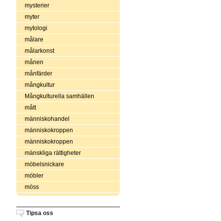
mysterier
myter
mytologi
målare
målarkonst
månen
månfärder
mångkultur
Mångkulturella samhällen
mått
människohandel
människokroppen
människokroppen
mänskliga rättigheter
möbelsnickare
möbler
möss
Tipsa oss