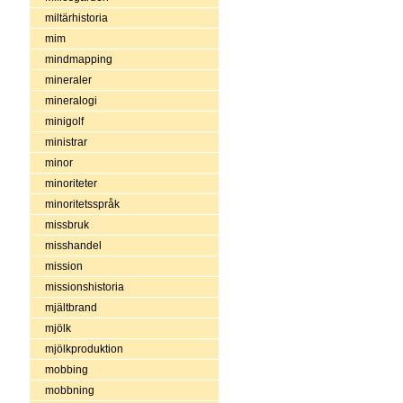
miltärhistoria
mim
mindmapping
mineraler
mineralogi
minigolf
ministrar
minor
minoriteter
minoritetsspråk
missbruk
misshandel
mission
missionshistoria
mjältbrand
mjölk
mjölkproduktion
mobbing
mobbning