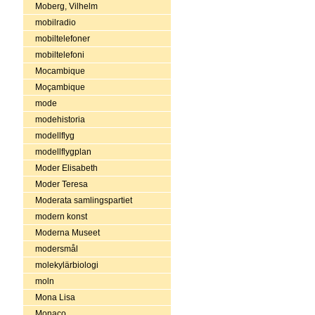
Moberg, Vilhelm
mobilradio
mobiltelefoner
mobiltelefoni
Mocambique
Moçambique
mode
modehistoria
modellflyg
modellflygplan
Moder Elisabeth
Moder Teresa
Moderata samlingspartiet
modern konst
Moderna Museet
modersmål
molekylärbiologi
moln
Mona Lisa
Monaco