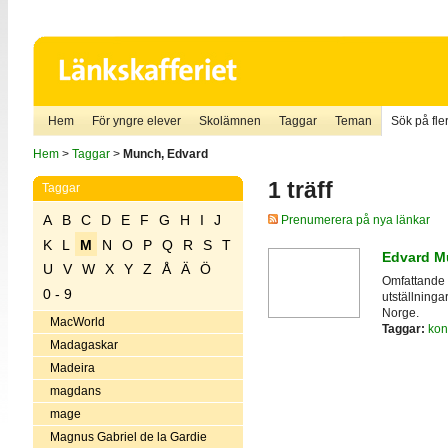
Hem
För yngre elever
Skolämnen
Taggar
Teman
Sök på fler
Hem
>
Taggar
>
Munch, Edvard
1 träff
Taggar
A
B
C
D
E
F
G
H
I
J
Prenumerera på nya länkar
K
L
M
N
O
P
Q
R
S
T
Edvard M
U
V
W
X
Y
Z
Å
Ä
Ö
Omfattande 
0 - 9
utställninga
Norge.
MacWorld
Taggar:
kon
Madagaskar
Madeira
magdans
mage
Magnus Gabriel de la Gardie