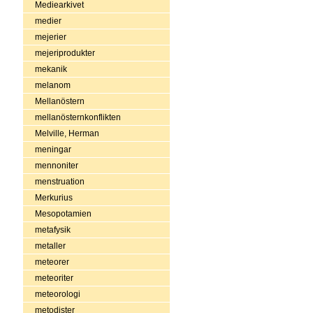
Mediearkivet
medier
mejerier
mejeriprodukter
mekanik
melanom
Mellanöstern
mellanösternkonflikten
Melville, Herman
meningar
mennoniter
menstruation
Merkurius
Mesopotamien
metafysik
metaller
meteorer
meteoriter
meteorologi
metodister