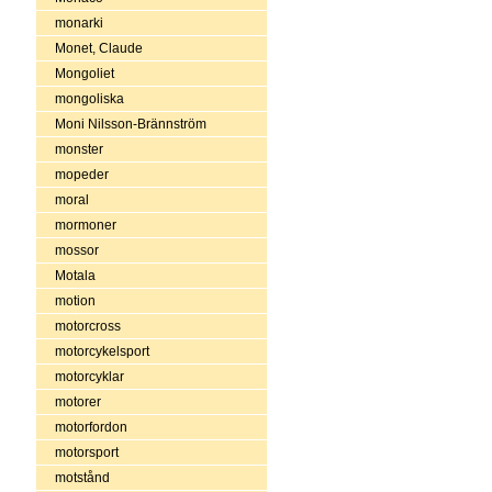
monarki
Monet, Claude
Mongoliet
mongoliska
Moni Nilsson-Brännström
monster
mopeder
moral
mormoner
mossor
Motala
motion
motorcross
motorcykelsport
motorcyklar
motorer
motorfordon
motorsport
motstånd