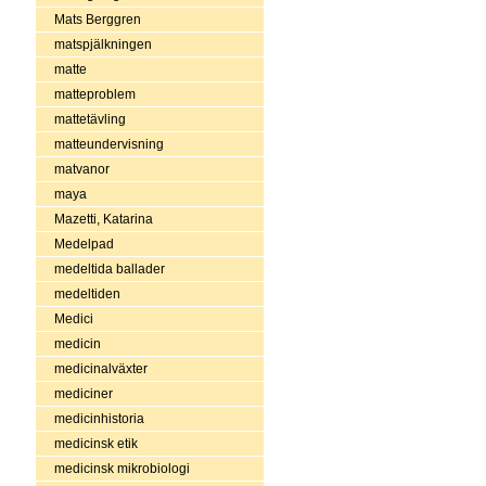
Mats Berggren
matspjälkningen
matte
matteproblem
mattetävling
matteundervisning
matvanor
maya
Mazetti, Katarina
Medelpad
medeltida ballader
medeltiden
Medici
medicin
medicinalväxter
mediciner
medicinhistoria
medicinsk etik
medicinsk mikrobiologi