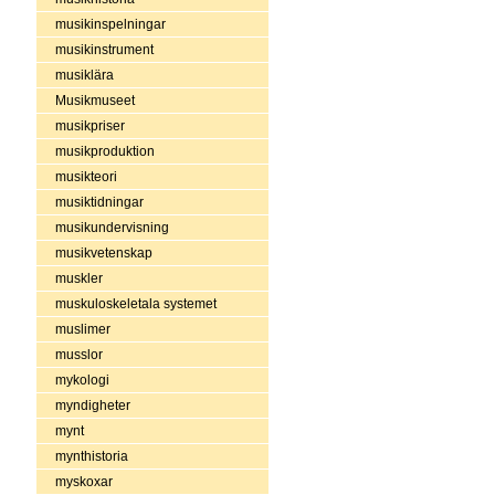
musikinspelningar
musikinstrument
musiklära
Musikmuseet
musikpriser
musikproduktion
musikteori
musiktidningar
musikundervisning
musikvetenskap
muskler
muskuloskeletala systemet
muslimer
musslor
mykologi
myndigheter
mynt
mynthistoria
myskoxar