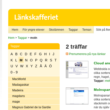
Hem
För yngre elever
Skolämnen
Taggar
Teman
Sök på fler
Hem
>
Taggar
>
moln
2 träffar
Taggar
A
B
C
D
E
F
G
H
I
J
Prenumerera på nya länkar
K
L
M
N
O
P
Q
R
S
T
Cloud and
U
V
W
X
Y
Z
Å
Ä
Ö
Webbsida om
0 - 9
olika sorter
regn, hagel
MacWorld
Taggar:
met
Madagaskar
Molnspan
Madeira
Molnspanarb
magdans
olika sorter
mage
stackmoln o
Magnus Gabriel de la Gardie
när du själv 