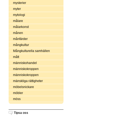
mysterier
myter
mytologi
målare
målarkonst
månen
månfärder
mångkultur
Mångkulturella samhällen
mått
människohandel
människokroppen
människokroppen
mänskliga rättigheter
möbelsnickare
möbler
möss
Tipsa oss