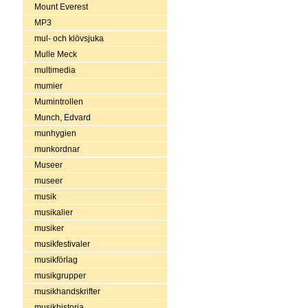
Mount Everest
MP3
mul- och klövsjuka
Mulle Meck
multimedia
mumier
Mumintrollen
Munch, Edvard
munhygien
munkordnar
Museer
museer
musik
musikalier
musiker
musikfestivaler
musikförlag
musikgrupper
musikhandskrifter
musikhistoria