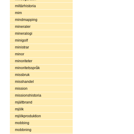
miltärhistoria
mim
mindmapping
mineraler
mineralogi
minigolf
ministrar
minor
minoriteter
minoritetsspråk
missbruk
misshandel
mission
missionshistoria
mjältbrand
mjölk
mjölkproduktion
mobbing
mobbning