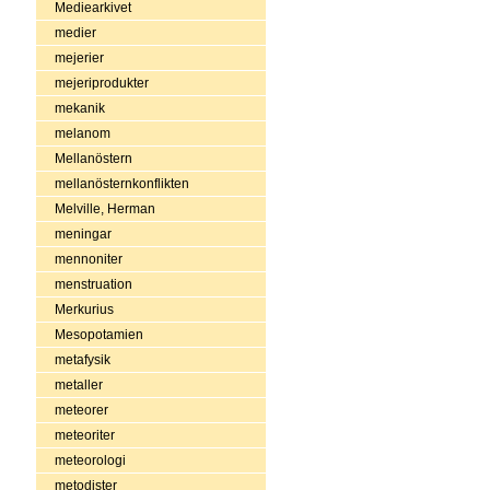
Mediearkivet
medier
mejerier
mejeriprodukter
mekanik
melanom
Mellanöstern
mellanösternkonflikten
Melville, Herman
meningar
mennoniter
menstruation
Merkurius
Mesopotamien
metafysik
metaller
meteorer
meteoriter
meteorologi
metodister