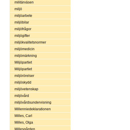
militärväsen
miljö
miljöarbete
miljöbilar
miljöfrågor
miljögifter
miljökvalitetsnormer
miljömedicin
miljömärkning
Miljöpartiet
Miljöpartiet
miljörörelser
miljöskydd
miljövetenskap
miljövård
miljövårdsundervisning
Millenniedeklarationen
Milles, Carl
Milles, Olga
Millesgården