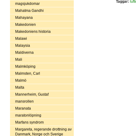
Taggar:
luft
magsjukdomar
Mahatma Gandhi
Mahayana
Makedonien
Makedoniens historia
Malawi
Malaysia
Maldiverna
Mali
Malmköping
Malmsten, Carl
Malmö
Malta
Mannerheim, Gustaf
mansrollen
Maranata
maratonlöpning
Marfans syndrom
Margareta, regerande drottning av
Danmark, Norge och Sverige