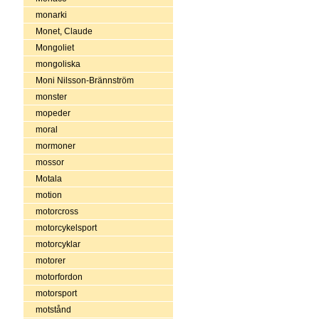
monarki
Monet, Claude
Mongoliet
mongoliska
Moni Nilsson-Brännström
monster
mopeder
moral
mormoner
mossor
Motala
motion
motorcross
motorcykelsport
motorcyklar
motorer
motorfordon
motorsport
motstånd