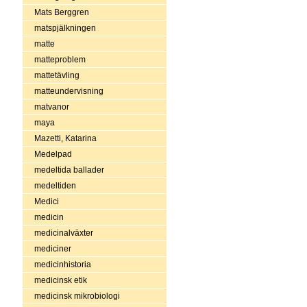
Mats Berggren
matspjälkningen
matte
matteproblem
mattetävling
matteundervisning
matvanor
maya
Mazetti, Katarina
Medelpad
medeltida ballader
medeltiden
Medici
medicin
medicinalväxter
mediciner
medicinhistoria
medicinsk etik
medicinsk mikrobiologi