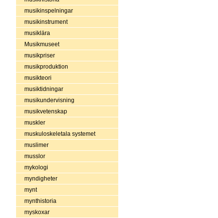
musikinspelningar
musikinstrument
musiklära
Musikmuseet
musikpriser
musikproduktion
musikteori
musiktidningar
musikundervisning
musikvetenskap
muskler
muskuloskeletala systemet
muslimer
musslor
mykologi
myndigheter
mynt
mynthistoria
myskoxar