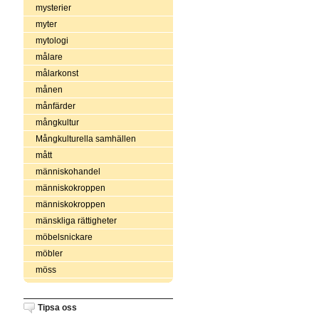
mysterier
myter
mytologi
målare
målarkonst
månen
månfärder
mångkultur
Mångkulturella samhällen
mått
människohandel
människokroppen
människokroppen
mänskliga rättigheter
möbelsnickare
möbler
möss
Tipsa oss