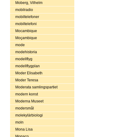
Moberg, Vilhelm
mobilradio
mobiltelefoner
mobiltelefoni
Mocambique
Moçambique
mode
modehistoria
modellflyg
modellflygplan
Moder Elisabeth
Moder Teresa
Moderata samlingspartiet
modern konst
Moderna Museet
modersmål
molekylärbiologi
moln
Mona Lisa
Monaco