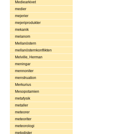
Mediearkivet
medier
mejerier
mejeriprodukter
mekanik
melanom
Mellanöstern
mellanösternkonflikten
Melville, Herman
meningar
mennoniter
menstruation
Merkurius
Mesopotamien
metafysik
metaller
meteorer
meteoriter
meteorologi
metodister