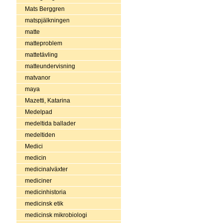
Mats Berggren
matspjälkningen
matte
matteproblem
mattetävling
matteundervisning
matvanor
maya
Mazetti, Katarina
Medelpad
medeltida ballader
medeltiden
Medici
medicin
medicinalväxter
mediciner
medicinhistoria
medicinsk etik
medicinsk mikrobiologi