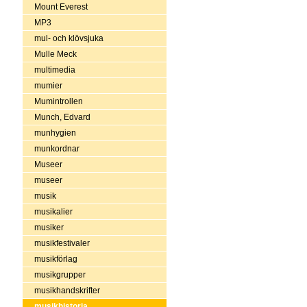
Mount Everest
MP3
mul- och klövsjuka
Mulle Meck
multimedia
mumier
Mumintrollen
Munch, Edvard
munhygien
munkordnar
Museer
museer
musik
musikalier
musiker
musikfestivaler
musikförlag
musikgrupper
musikhandskrifter
musikhistoria