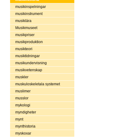
musikinspelningar
musikinstrument
musiklära
Musikmuseet
musikpriser
musikproduktion
musikteori
musiktidningar
musikundervisning
musikvetenskap
muskler
muskuloskeletala systemet
muslimer
musslor
mykologi
myndigheter
mynt
mynthistoria
myskoxar