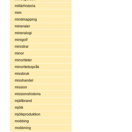
miltärhistoria
mim
mindmapping
mineraler
mineralogi
minigolf
ministrar
minor
minoriteter
minoritetsspråk
missbruk
misshandel
mission
missionshistoria
mjältbrand
mjölk
mjölkproduktion
mobbing
mobbning