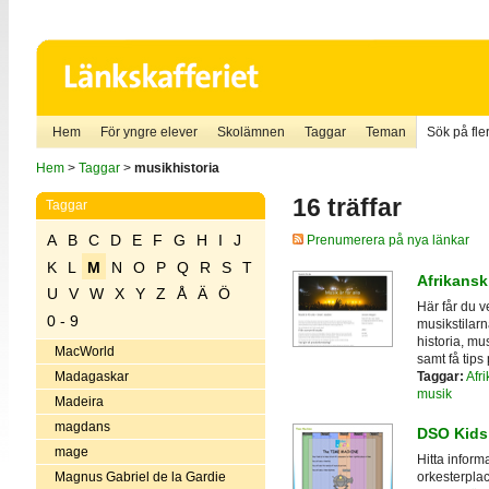
Hem
För yngre elever
Skolämnen
Taggar
Teman
Sök på fler
Hem
>
Taggar
>
musikhistoria
16 träffar
Taggar
A
B
C
D
E
F
G
H
I
J
Prenumerera på nya länkar
K
L
M
N
O
P
Q
R
S
T
Afrikansk
U
V
W
X
Y
Z
Å
Ä
Ö
Här får du 
0 - 9
musikstilarn
historia, m
MacWorld
samt få tips 
Taggar:
Afri
Madagaskar
musik
Madeira
magdans
DSO Kids
mage
Hitta inform
Magnus Gabriel de la Gardie
orkesterplac