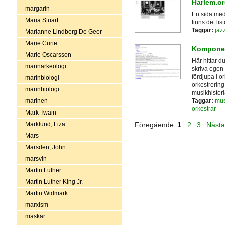
Harlem.o
margarin
En sida med 
Maria Stuart
finns det lis
Taggar:
jaz
Marianne Lindberg De Geer
Marie Curie
Komponer
Marie Oscarsson
Här hittar 
marinarkeologi
skriva egen
fördjupa i o
marinbiologi
orkestrering
marinbiologi
musikhistori
Taggar:
mus
marinen
orkestrar
Mark Twain
Marklund, Liza
Föregående
1
2
3
Näst
Mars
Marsden, John
marsvin
Martin Luther
Martin Luther King Jr.
Martin Widmark
marxism
maskar