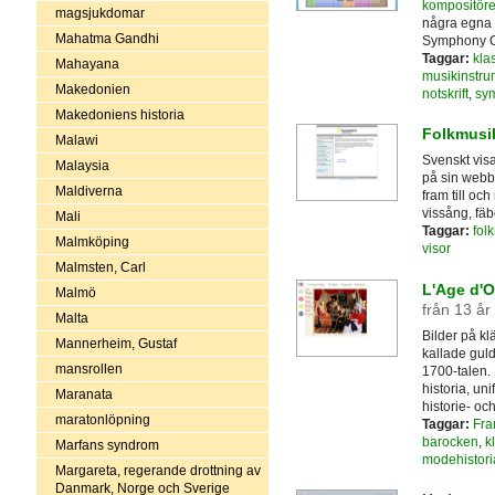
kompositöre
magsjukdomar
några egna 
Mahatma Gandhi
Symphony O
Taggar:
kla
Mahayana
musikinstru
Makedonien
notskrift
,
sym
Makedoniens historia
Folkmusi
Malawi
Svenskt visa
Malaysia
på sin webb
Maldiverna
fram till oc
vissång, fä
Mali
Taggar:
fol
Malmköping
visor
Malmsten, Carl
L'Age d'O
Malmö
från 13 år
Malta
Bilder på kl
Mannerheim, Gustaf
kallade gul
mansrollen
1700-talen. 
historia, un
Maranata
historie- oc
maratonlöpning
Taggar:
Fra
barocken
,
k
Marfans syndrom
modehistori
Margareta, regerande drottning av
Danmark, Norge och Sverige