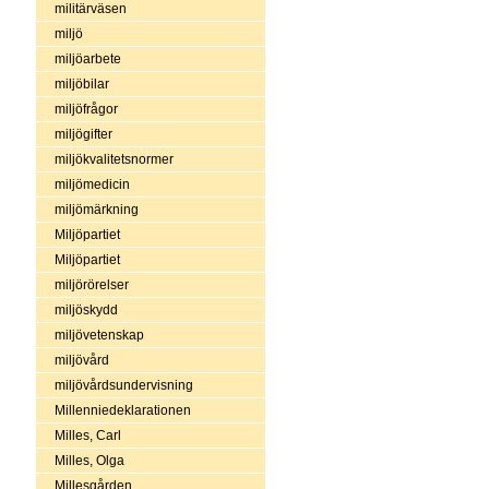
militärväsen
miljö
miljöarbete
miljöbilar
miljöfrågor
miljögifter
miljökvalitetsnormer
miljömedicin
miljömärkning
Miljöpartiet
Miljöpartiet
miljörörelser
miljöskydd
miljövetenskap
miljövård
miljövårdsundervisning
Millenniedeklarationen
Milles, Carl
Milles, Olga
Millesgården