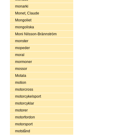
monarki
Monet, Claude
Mongoliet
mongoliska
Moni Nilsson-Brännström
monster
mopeder
moral
mormoner
mossor
Motala
motion
motorcross
motorcykelsport
motorcyklar
motorer
motorfordon
motorsport
motstånd