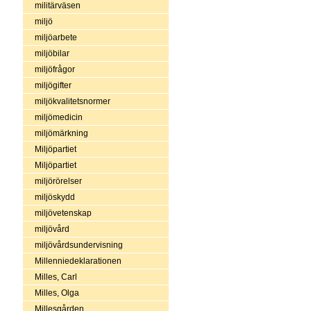
militärväsen
miljö
miljöarbete
miljöbilar
miljöfrågor
miljögifter
miljökvalitetsnormer
miljömedicin
miljömärkning
Miljöpartiet
Miljöpartiet
miljörörelser
miljöskydd
miljövetenskap
miljövård
miljövårdsundervisning
Millenniedeklarationen
Milles, Carl
Milles, Olga
Millesgården