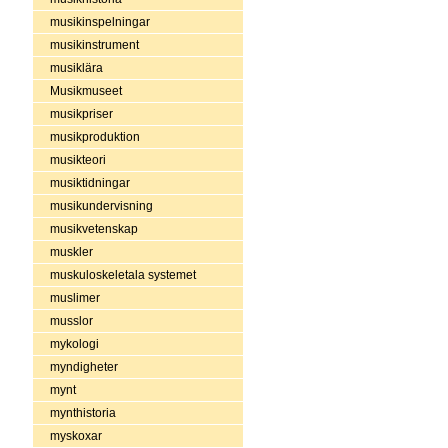
musikinspelningar
musikinstrument
musiklära
Musikmuseet
musikpriser
musikproduktion
musikteori
musiktidningar
musikundervisning
musikvetenskap
muskler
muskuloskeletala systemet
muslimer
musslor
mykologi
myndigheter
mynt
mynthistoria
myskoxar