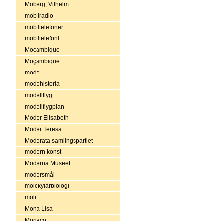
Moberg, Vilhelm
mobilradio
mobiltelefoner
mobiltelefoni
Mocambique
Moçambique
mode
modehistoria
modellflyg
modellflygplan
Moder Elisabeth
Moder Teresa
Moderata samlingspartiet
modern konst
Moderna Museet
modersmål
molekylärbiologi
moln
Mona Lisa
Monaco