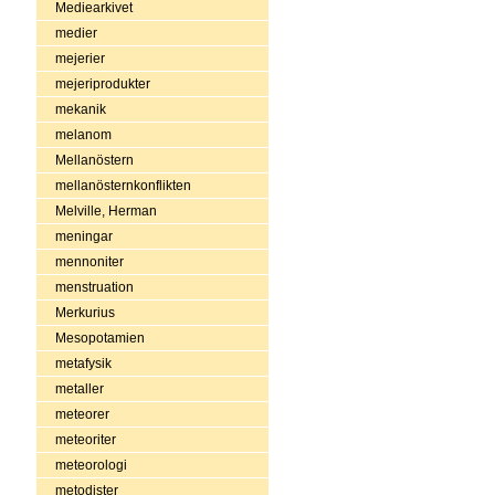
Mediearkivet
medier
mejerier
mejeriprodukter
mekanik
melanom
Mellanöstern
mellanösternkonflikten
Melville, Herman
meningar
mennoniter
menstruation
Merkurius
Mesopotamien
metafysik
metaller
meteorer
meteoriter
meteorologi
metodister