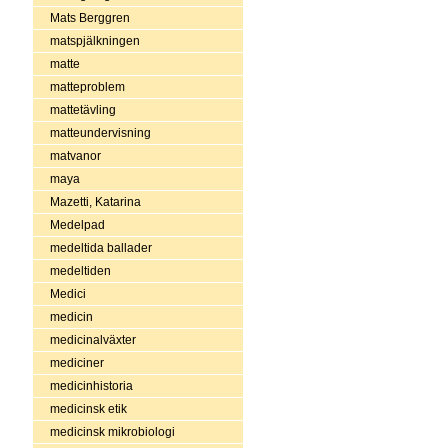
Mats Berggren
matspjälkningen
matte
matteproblem
mattetävling
matteundervisning
matvanor
maya
Mazetti, Katarina
Medelpad
medeltida ballader
medeltiden
Medici
medicin
medicinalväxter
mediciner
medicinhistoria
medicinsk etik
medicinsk mikrobiologi