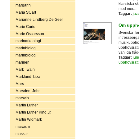
klassiska sk
margarin
med mera.
Maria Stuart
Taggar:
jaz
Marianne Lindberg De Geer
Om upphov
Marie Curie
Svenska Tons
Marie Oscarsson
intresseorga
marinarkeologi
musikupphov
upphovsrätt
marinbiologi
vanliga frå
marinbiologi
Taggar:
juri
upphovsrätt
marinen
Mark Twain
Marklund, Liza
Mars
Marsden, John
marsvin
Martin Luther
Martin Luther King Jr.
Martin Widmark
marxism
maskar