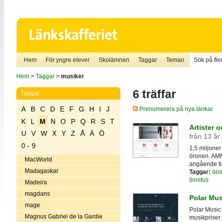
Hem
För yngre elever
Skolämnen
Taggar
Teman
Sök på fler
Hem
>
Taggar
>
musiker
6 träffar
Taggar
A
B
C
D
E
F
G
H
I
J
Prenumerera på nya länkar
K
L
M
N
O
P
Q
R
S
T
Artister 
U
V
W
X
Y
Z
Å
Ä
Ö
från 13 år
0 - 9
1,5 miljoner
öronen. AMM
MacWorld
angående ti
Madagaskar
Taggar:
öro
tinnitus
Madeira
magdans
Polar Mus
mage
Polar Music 
Magnus Gabriel de la Gardie
musikpriser. 