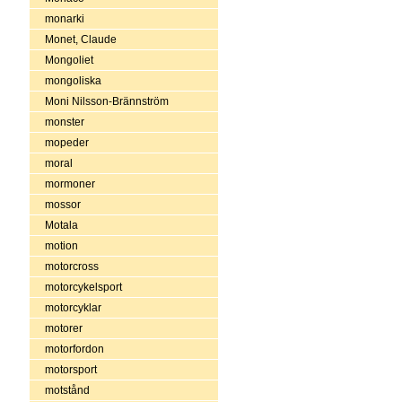
monarki
Monet, Claude
Mongoliet
mongoliska
Moni Nilsson-Brännström
monster
mopeder
moral
mormoner
mossor
Motala
motion
motorcross
motorcykelsport
motorcyklar
motorer
motorfordon
motorsport
motstånd