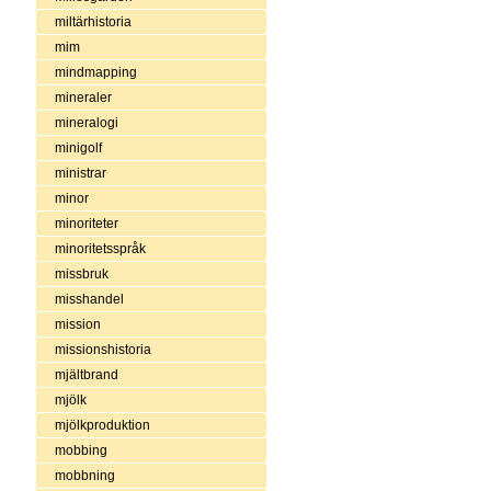
miltärhistoria
mim
mindmapping
mineraler
mineralogi
minigolf
ministrar
minor
minoriteter
minoritetsspråk
missbruk
misshandel
mission
missionshistoria
mjältbrand
mjölk
mjölkproduktion
mobbing
mobbning