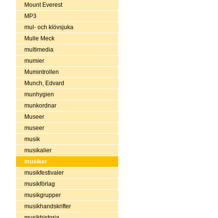
Mount Everest
MP3
mul- och klövsjuka
Mulle Meck
multimedia
mumier
Mumintrollen
Munch, Edvard
munhygien
munkordnar
Museer
museer
musik
musikalier
musiker
musikfestivaler
musikförlag
musikgrupper
musikhandskrifter
musikhistoria