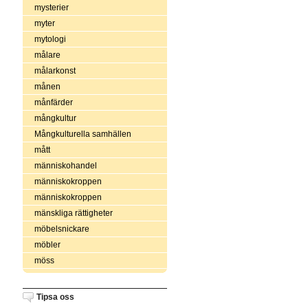
mysterier
myter
mytologi
målare
målarkonst
månen
månfärder
mångkultur
Mångkulturella samhällen
mått
människohandel
människokroppen
människokroppen
mänskliga rättigheter
möbelsnickare
möbler
möss
Tipsa oss