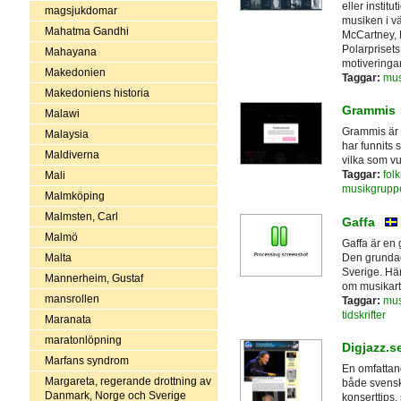
eller institu
magsjukdomar
musiken i vä
Mahatma Gandhi
McCartney, E
Polarprisets
Mahayana
motiveringarn
Makedonien
Taggar:
mus
Makedoniens historia
Grammis
Malawi
Grammis är 
Malaysia
har funnits
Maldiverna
vilka som vu
Taggar:
fol
Mali
musikgrupp
Malmköping
Malmsten, Carl
Gaffa
Malmö
Gaffa är en
Den grundad
Malta
Sverige. Här
Mannerheim, Gustaf
om musikarti
mansrollen
Taggar:
mus
tidskrifter
Maranata
maratonlöpning
Digjazz.s
Marfans syndrom
En omfattand
Margareta, regerande drottning av
både svensk 
Danmark, Norge och Sverige
konserttips,