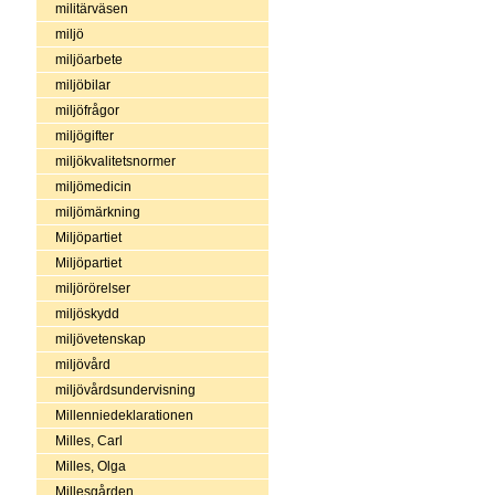
militärväsen
miljö
miljöarbete
miljöbilar
miljöfrågor
miljögifter
miljökvalitetsnormer
miljömedicin
miljömärkning
Miljöpartiet
Miljöpartiet
miljörörelser
miljöskydd
miljövetenskap
miljövård
miljövårdsundervisning
Millenniedeklarationen
Milles, Carl
Milles, Olga
Millesgården