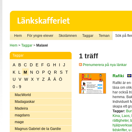
Hem
För yngre elever
Skolämnen
Taggar
Teman
Sök på fler
Hem
>
Taggar
>
Malawi
1 träff
Taggar
A
B
C
D
E
F
G
H
I
J
Prenumerera på nya länkar
K
L
M
N
O
P
Q
R
S
T
Rafiki
U
V
W
X
Y
Z
Å
Ä
Ö
Rafiki är e
0 - 9
läsa om olik
har också tr
MacWorld
hemma. Bako
Individuell 
Madagaskar
skapa ett gr
Madeira
Taggar:
Bur
magdans
Kina
,
Laos
,
rättigheter
,
b
mage
hjälpverksa
Magnus Gabriel de la Gardie
tidskrifter
,
u-