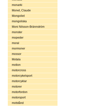
monarki
Monet, Claude
Mongoliet
mongoliska
Moni Nilsson-Brännström
monster
mopeder
moral
mormoner
mossor
Motala
motion
motorcross
motorcykelsport
motorcyklar
motorer
motorfordon
motorsport
motstånd