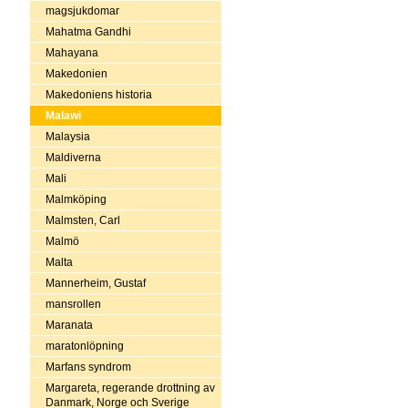
magsjukdomar
Mahatma Gandhi
Mahayana
Makedonien
Makedoniens historia
Malawi
Malaysia
Maldiverna
Mali
Malmköping
Malmsten, Carl
Malmö
Malta
Mannerheim, Gustaf
mansrollen
Maranata
maratonlöpning
Marfans syndrom
Margareta, regerande drottning av
Danmark, Norge och Sverige