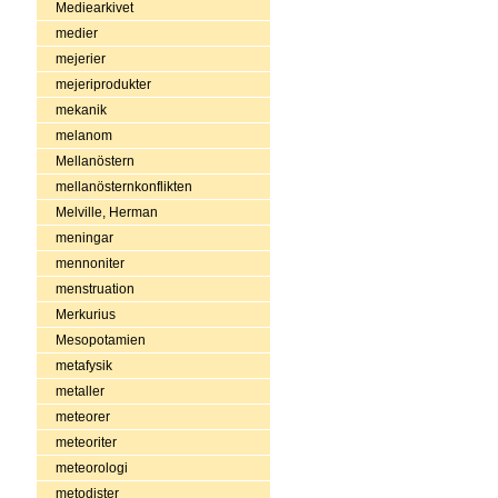
Mediearkivet
medier
mejerier
mejeriprodukter
mekanik
melanom
Mellanöstern
mellanösternkonflikten
Melville, Herman
meningar
mennoniter
menstruation
Merkurius
Mesopotamien
metafysik
metaller
meteorer
meteoriter
meteorologi
metodister