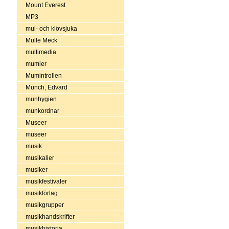
Mount Everest
MP3
mul- och klövsjuka
Mulle Meck
multimedia
mumier
Mumintrollen
Munch, Edvard
munhygien
munkordnar
Museer
museer
musik
musikalier
musiker
musikfestivaler
musikförlag
musikgrupper
musikhandskrifter
musikhistoria