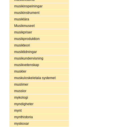
musikinspelningar
musikinstrument
musiklära
Musikmuseet
musikpriser
musikproduktion
musikteori
musiktidningar
musikundervisning
musikvetenskap
muskler
muskuloskeletala systemet
muslimer
musslor
mykologi
myndigheter
mynt
mynthistoria
myskoxar