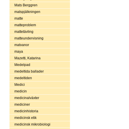
Mats Berggren
matspjälkningen
matte
matteproblem
mattetävling
matteundervisning
matvanor
maya
Mazetti, Katarina
Medelpad
medeltida ballader
medeltiden
Medici
medicin
medicinalväxter
mediciner
medicinhistoria
medicinsk etik
medicinsk mikrobiologi