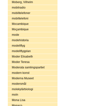
Moberg, Vilhelm
mobilradio
mobiltelefoner
mobiltelefoni
Mocambique
Moçambique
mode
modehistoria
modellflyg
modellflygplan
Moder Elisabeth
Moder Teresa
Moderata samlingspartiet
modern konst
Moderna Museet
modersmål
molekylärbiologi
moln
Mona Lisa
Monaco