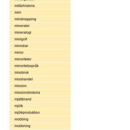
miltärhistoria
mim
mindmapping
mineraler
mineralogi
minigolf
ministrar
minor
minoriteter
minoritetsspråk
missbruk
misshandel
mission
missionshistoria
mjältbrand
mjölk
mjölkproduktion
mobbing
mobbning