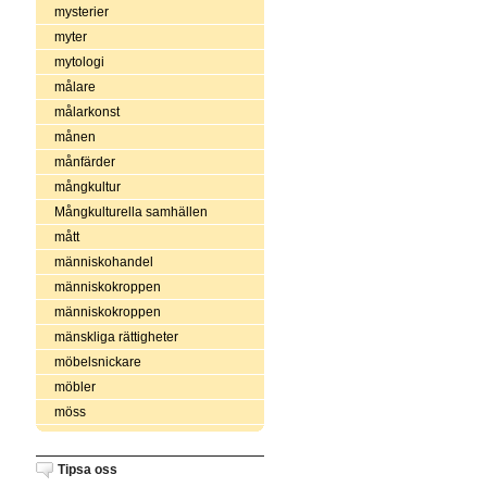
mysterier
myter
mytologi
målare
målarkonst
månen
månfärder
mångkultur
Mångkulturella samhällen
mått
människohandel
människokroppen
människokroppen
mänskliga rättigheter
möbelsnickare
möbler
möss
Tipsa oss