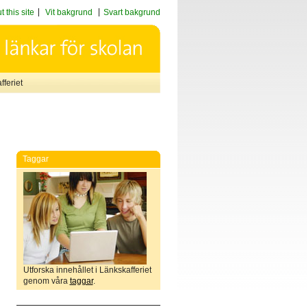
 this site
Vit bakgrund
Svart bakgrund
feriet
Taggar
Utforska innehållet i Länkskafferiet
genom våra
taggar
.