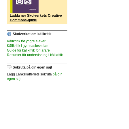
Ladda ner Skolverkets Creative
Commons-guide
.
Skolverket om källkritik
Källkritik för yngre elever
Källkritik i gymnasieskolan
Guide för källkritik för lärare
Resurser för undervisning i källkritik
Sökruta på din egen sajt
Lägg Länkskafferiets sökruta
på din
egen sajt
.