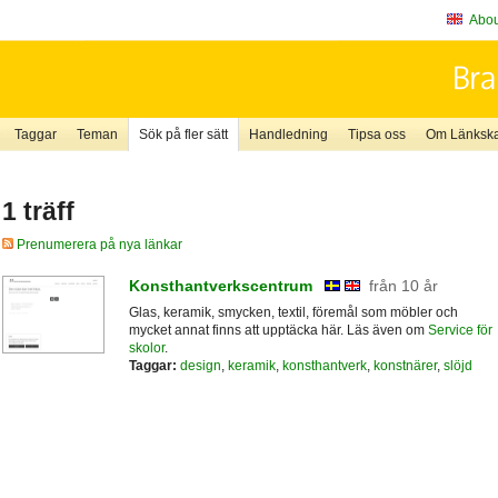
About
Taggar
Teman
Sök på fler sätt
Handledning
Tipsa oss
Om Länkskaf
1 träff
Prenumerera på nya länkar
Konsthantverkscentrum
från 10 år
Glas, keramik, smycken, textil, föremål som möbler och
mycket annat finns att upptäcka här. Läs även om
Service för
skolor
.
Taggar:
design
,
keramik
,
konsthantverk
,
konstnärer
,
slöjd