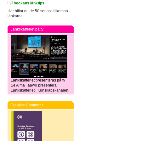
Veckans länktips
Här hittar du de 50 senast tillkomna
länkarna
Länkskafferiet på tv
Länkskafferiet presenteras på tv
Se Alma Taawo presentera
Länkskafferiet i Kunskapskanalen.
Creative Commons