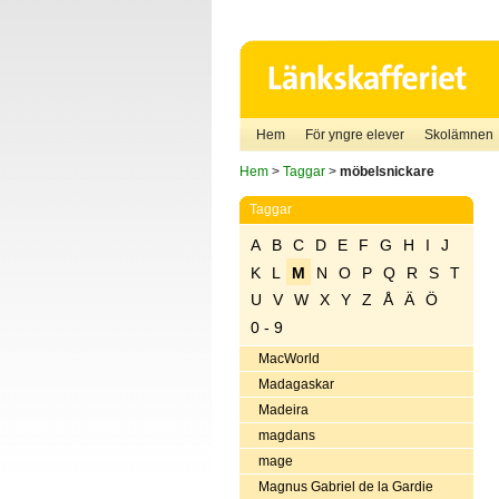
Hem
För yngre elever
Skolämnen
Hem
>
Taggar
>
möbelsnickare
Taggar
A
B
C
D
E
F
G
H
I
J
K
L
M
N
O
P
Q
R
S
T
U
V
W
X
Y
Z
Å
Ä
Ö
0 - 9
MacWorld
Madagaskar
Madeira
magdans
mage
Magnus Gabriel de la Gardie