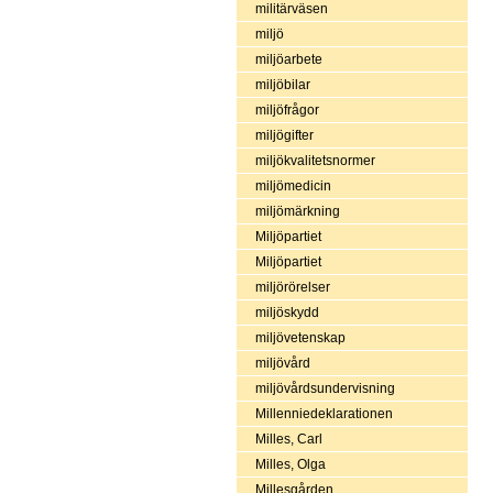
militärväsen
miljö
miljöarbete
miljöbilar
miljöfrågor
miljögifter
miljökvalitetsnormer
miljömedicin
miljömärkning
Miljöpartiet
Miljöpartiet
miljörörelser
miljöskydd
miljövetenskap
miljövård
miljövårdsundervisning
Millenniedeklarationen
Milles, Carl
Milles, Olga
Millesgården