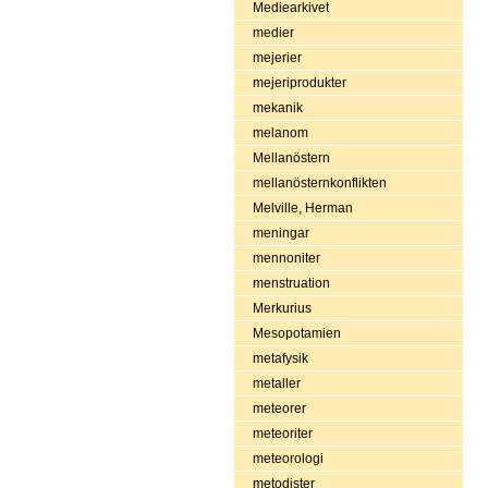
Mediearkivet
medier
mejerier
mejeriprodukter
mekanik
melanom
Mellanöstern
mellanösternkonflikten
Melville, Herman
meningar
mennoniter
menstruation
Merkurius
Mesopotamien
metafysik
metaller
meteorer
meteoriter
meteorologi
metodister