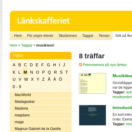
Hem
För yngre elever
Skolämnen
Taggar
Teman
Sök på fler
Hem
>
Taggar
>
musikteori
8 träffar
Taggar
A
B
C
D
E
F
G
H
I
J
Prenumerera på nya länkar
K
L
M
N
O
P
Q
R
S
T
Musiklära 
U
V
W
X
Y
Z
Å
Ä
Ö
Grundläggan
0 - 9
var de ligge
Taggar:
ack
MacWorld
musikunder
Madagaskar
Introduct
Madeira
En kort intr
magdans
noter. Exemp
mage
Taggar:
mus
Magnus Gabriel de la Gardie