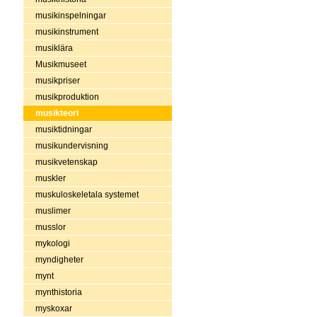
musikinspelningar
musikinstrument
musiklära
Musikmuseet
musikpriser
musikproduktion
musikteori
musiktidningar
musikundervisning
musikvetenskap
muskler
muskuloskeletala systemet
muslimer
musslor
mykologi
myndigheter
mynt
mynthistoria
myskoxar