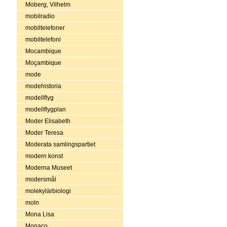
Moberg, Vilhelm
mobilradio
mobiltelefoner
mobiltelefoni
Mocambique
Moçambique
mode
modehistoria
modellflyg
modellflygplan
Moder Elisabeth
Moder Teresa
Moderata samlingspartiet
modern konst
Moderna Museet
modersmål
molekylärbiologi
moln
Mona Lisa
Monaco