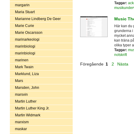
Taggar:
ack
margarin
musikunder
Maria Stuart
Music Th
Marianne Lindberg De Geer
Marie Curie
Här kan du g
grunderna i 
Marie Oscarsson
mycket annat
marinarkeologi
kan träna på 
olika typer 
marinbiologi
Taggar:
mus
marinbiologi
notskrift
marinen
Föregående
1
2
Nästa
Mark Twain
Marklund, Liza
Mars
Marsden, John
marsvin
Martin Luther
Martin Luther King Jr.
Martin Widmark
marxism
maskar