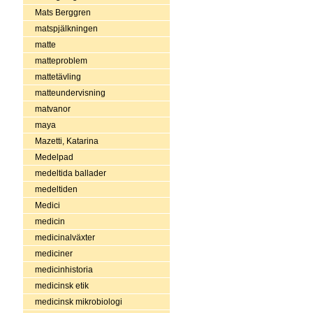
Mats Berggren
matspjälkningen
matte
matteproblem
mattetävling
matteundervisning
matvanor
maya
Mazetti, Katarina
Medelpad
medeltida ballader
medeltiden
Medici
medicin
medicinalväxter
mediciner
medicinhistoria
medicinsk etik
medicinsk mikrobiologi