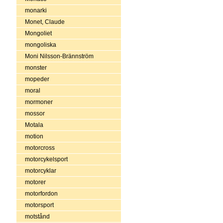
monarki
Monet, Claude
Mongoliet
mongoliska
Moni Nilsson-Brännström
monster
mopeder
moral
mormoner
mossor
Motala
motion
motorcross
motorcykelsport
motorcyklar
motorer
motorfordon
motorsport
motstånd