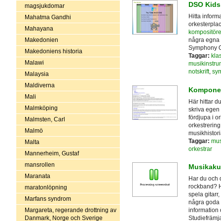
DSO Kids
magsjukdomar
Hitta inform
Mahatma Gandhi
orkesterplac
Mahayana
kompositöre
Makedonien
några egna 
Symphony O
Makedoniens historia
Taggar:
kla
Malawi
musikinstru
notskrift
,
sym
Malaysia
Maldiverna
Komponer
Mali
Här hittar 
Malmköping
skriva egen
fördjupa i o
Malmsten, Carl
orkestrering
Malmö
musikhistori
Taggar:
mus
Malta
orkestrar
Mannerheim, Gustaf
mansrollen
Musikaku
Maranata
Har du och d
rockband? H
maratonlöpning
spela gitarr
Marfans syndrom
några goda 
Margareta, regerande drottning av
information 
Danmark, Norge och Sverige
Studiefrämj