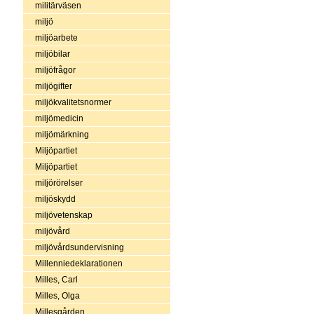
militärväsen
miljö
miljöarbete
miljöbilar
miljöfrågor
miljögifter
miljökvalitetsnormer
miljömedicin
miljömärkning
Miljöpartiet
Miljöpartiet
miljörörelser
miljöskydd
miljövetenskap
miljövård
miljövårdsundervisning
Millenniedeklarationen
Milles, Carl
Milles, Olga
Millesgården