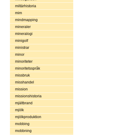
miltärhistoria
mim
mindmapping
mineraler
mineralogi
minigolf
ministrar
minor
minoriteter
minoritetsspråk
missbruk
misshandel
mission
missionshistoria
mjältbrand
mjölk
mjölkproduktion
mobbing
mobbning