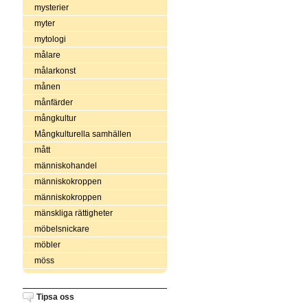
mysterier
myter
mytologi
målare
målarkonst
månen
månfärder
mångkultur
Mångkulturella samhällen
mått
människohandel
människokroppen
människokroppen
mänskliga rättigheter
möbelsnickare
möbler
möss
Tipsa oss