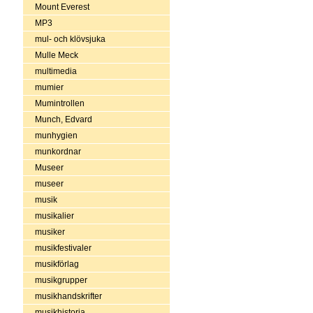
Mount Everest
MP3
mul- och klövsjuka
Mulle Meck
multimedia
mumier
Mumintrollen
Munch, Edvard
munhygien
munkordnar
Museer
museer
musik
musikalier
musiker
musikfestivaler
musikförlag
musikgrupper
musikhandskrifter
musikhistoria