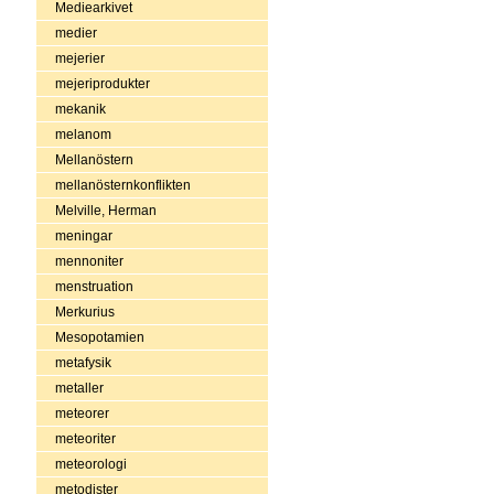
Mediearkivet
medier
mejerier
mejeriprodukter
mekanik
melanom
Mellanöstern
mellanösternkonflikten
Melville, Herman
meningar
mennoniter
menstruation
Merkurius
Mesopotamien
metafysik
metaller
meteorer
meteoriter
meteorologi
metodister