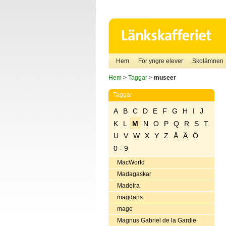
Hem
För yngre elever
Skolämnen
Hem
>
Taggar
>
museer
Taggar
A
B
C
D
E
F
G
H
I
J
K
L
M
N
O
P
Q
R
S
T
U
V
W
X
Y
Z
Å
Ä
Ö
0 - 9
MacWorld
Madagaskar
Madeira
magdans
mage
Magnus Gabriel de la Gardie