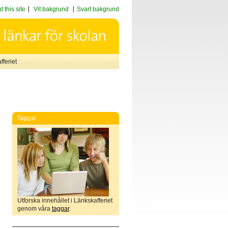
 this site
Vit bakgrund
Svart bakgrund
feriet
Taggar
Utforska innehållet i Länkskafferiet
genom våra
taggar
.