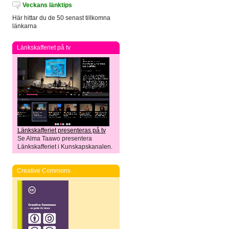
Veckans länktips
Här hittar du de 50 senast tillkomna
länkarna
Länkskafferiet på tv
Länkskafferiet presenteras på tv
Se Alma Taawo presentera
Länkskafferiet i Kunskapskanalen.
Creative Commons