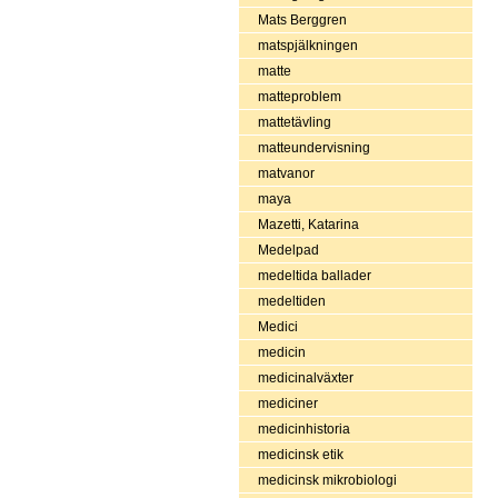
Mats Berggren
matspjälkningen
matte
matteproblem
mattetävling
matteundervisning
matvanor
maya
Mazetti, Katarina
Medelpad
medeltida ballader
medeltiden
Medici
medicin
medicinalväxter
mediciner
medicinhistoria
medicinsk etik
medicinsk mikrobiologi