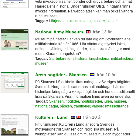
veta mycket om samer, bönder och gruvarbetare och annat i
Härjedalens historia. Under rubriken Utställningarna finns
mycket information. På webbplatsen kan man också vandra
runt i museet.
Taggar:
Härjedalen
,
kulturhistoria
,
museer
,
samer
National Army Museum
från 13 år
Museum på nätet? Här kan du lära dig om Storbritanniens
militärhistoria från år 1066! Här väntar dig mycket fakta,
onlineutställningar, bildgallerier, historiska målningar med
mera. Klarar du engelskan?
Taggar:
Storbritanniens historia
,
krigshistoria
,
militärhistoria
,
museer
Årets högtider - Skansen
från 10 år
På Skansen i Stockholm firas många av Sveriges högtider
även och Norges och samernas nationaldagar. Läs om
historiken kring några viktiga högtider och hur de traditionellt
firas på Skansen. Viss information finns även på engelska.
Taggar:
Skansen
,
högtider
,
högtidsseder
,
julen
,
museer
,
nationaldagar
,
påsken
,
traditioner
,
valborgsmässofirande
Kulturen i Lund
från 10 år
Friluftsmuseet Kulturen i Lund är södra Sveriges
motsvarighet till Skansen och Nordiska museet. På
webbplatsen kan du läsa om museets hus och byggnader