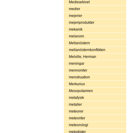
Mediearkivet
medier
mejerier
mejeriprodukter
mekanik
melanom
Mellanöstern
mellanösternkonflikten
Melville, Herman
meningar
mennoniter
menstruation
Merkurius
Mesopotamien
metafysik
metaller
meteorer
meteoriter
meteorologi
metodister