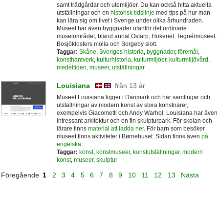
samt trädgårdar och utemiljöer. Du kan också hitta aktuella
utställningar och en
historisk tidslinje
med tips på hur man
kan lära sig om livet i Sverige under olika århundraden.
Museet har även byggnader utanför det ordinarie
museiområdet, bland annat Östarp, Hökeriet, Tegnérmuseet,
Bosjöklosters mölla och Borgeby slott.
Taggar:
Skåne
,
Sveriges historia
,
byggnader
,
föremål
,
konsthantverk
,
kulturhistoria
,
kulturmiljöer
,
kulturmiljövård
,
medeltiden
,
museer
,
utställningar
Louisiana
från 13 år
Museet Louisiana ligger i Danmark och har samlingar och
utställningar av modern konst av stora konstnärer,
exempelvis Giacometti och Andy Warhol. Louisiana har även
intressant arkitektur och en fin skulpturpark. För skolan och
lärare finns
material att ladda ner
. För barn som besöker
museet finns aktiviteter i Børnehuset. Sidan finns även
på
engelska
.
Taggar:
konst
,
konstmuseer
,
konstutställningar
,
modern
konst
,
museer
,
skulptur
Föregående
1
2
3
4
5
6
7
8
9
10
11
12
13
Nästa