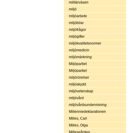
militärväsen
miljö
miljöarbete
miljöbilar
miljöfrågor
miljögifter
miljökvalitetsnormer
miljömedicin
miljömärkning
Miljöpartiet
Miljöpartiet
miljörörelser
miljöskydd
miljövetenskap
miljövård
miljövårdsundervisning
Millenniedeklarationen
Milles, Carl
Milles, Olga
Millesgården