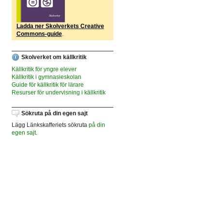
Ladda ner Skolverkets Creative
Commons-guide
.
Skolverket om källkritik
Källkritik för yngre elever
Källkritik i gymnasieskolan
Guide för källkritik för lärare
Resurser för undervisning i källkritik
Sökruta på din egen sajt
Lägg Länkskafferiets sökruta
på din
egen sajt
.