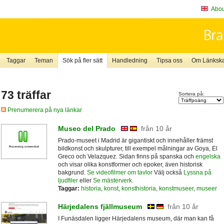
About
Taggar
Teman
Sök på fler sätt
Handledning
Tipsa oss
Om Länkskaf
73 träffar
Sortera på:
Prenumerera på nya länkar
Museo del Prado
från 10 år
Prado-museet i Madrid är gigantiskt och innehåller främst
bildkonst och skulpturer, till exempel målningar av Goya, El
Greco och Velazquez. Sidan finns på spanska och
engelska
och visar olika konstformer och epoker, även historisk
bakgrund.
Se videofilmer om tavlor
Välj också
Lyssna på
ljudfiler
eller
Se mästerverk
.
Taggar:
historia
,
konst
,
konsthistoria
,
konstmuseer
,
museer
Härjedalens fjällmuseum
från 10 år
I Funäsdalen ligger Härjedalens museum, där man kan få