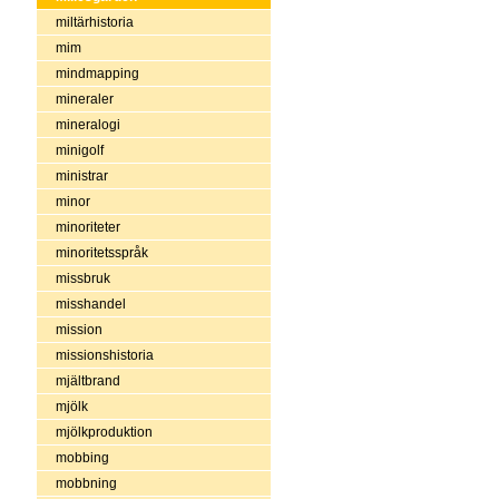
miltärhistoria
mim
mindmapping
mineraler
mineralogi
minigolf
ministrar
minor
minoriteter
minoritetsspråk
missbruk
misshandel
mission
missionshistoria
mjältbrand
mjölk
mjölkproduktion
mobbing
mobbning