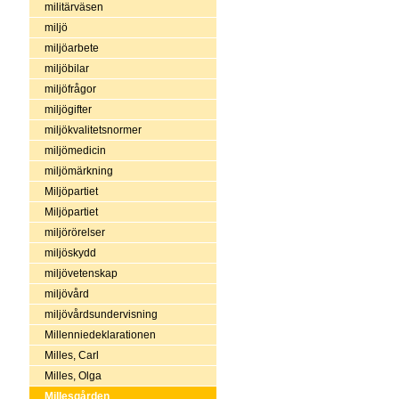
militärväsen
miljö
miljöarbete
miljöbilar
miljöfrågor
miljögifter
miljökvalitetsnormer
miljömedicin
miljömärkning
Miljöpartiet
Miljöpartiet
miljörörelser
miljöskydd
miljövetenskap
miljövård
miljövårdsundervisning
Millenniedeklarationen
Milles, Carl
Milles, Olga
Millesgården