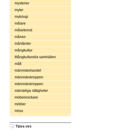
mysterier
myter
mytologi
målare
målarkonst
månen
månfärder
mångkultur
Mångkulturella samhällen
mått
människohandel
människokroppen
människokroppen
mänskliga rättigheter
möbelsnickare
möbler
möss
Tipsa oss