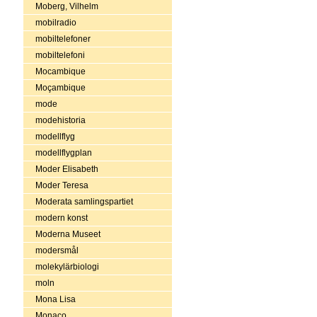
Moberg, Vilhelm
mobilradio
mobiltelefoner
mobiltelefoni
Mocambique
Moçambique
mode
modehistoria
modellflyg
modellflygplan
Moder Elisabeth
Moder Teresa
Moderata samlingspartiet
modern konst
Moderna Museet
modersmål
molekylärbiologi
moln
Mona Lisa
Monaco