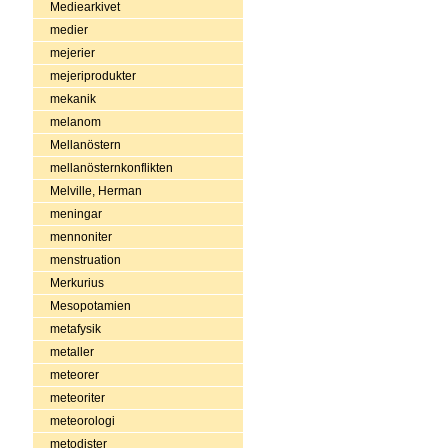
Mediearkivet
medier
mejerier
mejeriprodukter
mekanik
melanom
Mellanöstern
mellanösternkonflikten
Melville, Herman
meningar
mennoniter
menstruation
Merkurius
Mesopotamien
metafysik
metaller
meteorer
meteoriter
meteorologi
metodister