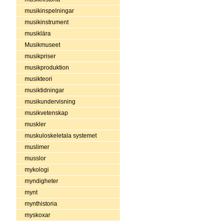
musikinspelningar
musikinstrument
musiklära
Musikmuseet
musikpriser
musikproduktion
musikteori
musiktidningar
musikundervisning
musikvetenskap
muskler
muskuloskeletala systemet
muslimer
musslor
mykologi
myndigheter
mynt
mynthistoria
myskoxar