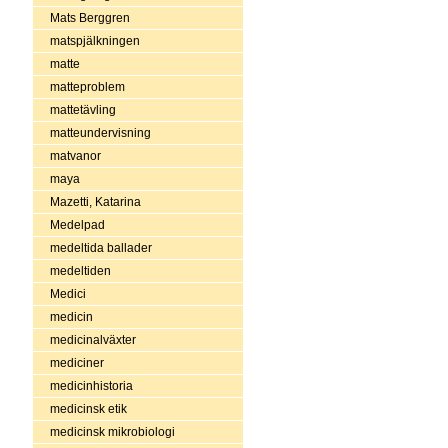
Mats Berggren
matspjälkningen
matte
matteproblem
mattetävling
matteundervisning
matvanor
maya
Mazetti, Katarina
Medelpad
medeltida ballader
medeltiden
Medici
medicin
medicinalväxter
mediciner
medicinhistoria
medicinsk etik
medicinsk mikrobiologi