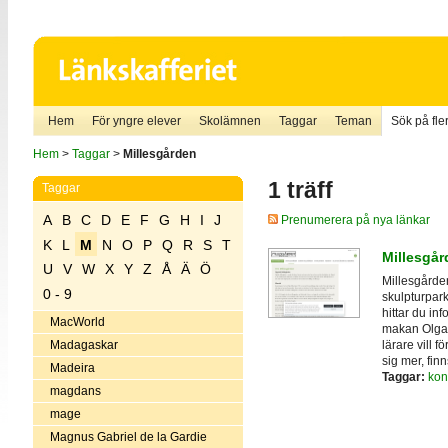
Hem
För yngre elever
Skolämnen
Taggar
Teman
Sök på fler
Hem
>
Taggar
>
Millesgården
1 träff
Taggar
A
B
C
D
E
F
G
H
I
J
Prenumerera på nya länkar
K
L
M
N
O
P
Q
R
S
T
Millesgår
U
V
W
X
Y
Z
Å
Ä
Ö
Millesgårde
0 - 9
skulpturpar
hittar du in
MacWorld
makan Olga 
lärare vill f
Madagaskar
sig mer, fin
Madeira
Taggar:
kon
magdans
mage
Magnus Gabriel de la Gardie