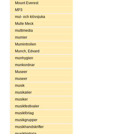
Mount Everest
MP3
mul- och klövsjuka
Mulle Meck
multimedia
mumier
Mumintrollen
Munch, Edvard
munhygien
munkordnar
Museer
museer
musik
musikalier
musiker
musikfestivaler
musikförlag
musikgrupper
musikhandskrifter
musikhistoria