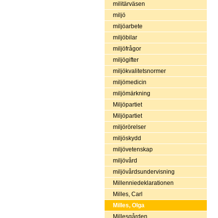
militärväsen
miljö
miljöarbete
miljöbilar
miljöfrågor
miljögifter
miljökvalitetsnormer
miljömedicin
miljömärkning
Miljöpartiet
Miljöpartiet
miljörörelser
miljöskydd
miljövetenskap
miljövård
miljövårdsundervisning
Millenniedeklarationen
Milles, Carl
Milles, Olga
Millesgården