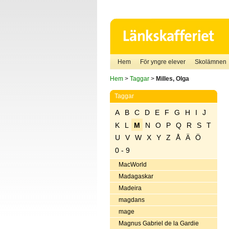
Hem
För yngre elever
Skolämnen
Hem
>
Taggar
>
Milles, Olga
Taggar
A
B
C
D
E
F
G
H
I
J
K
L
M
N
O
P
Q
R
S
T
U
V
W
X
Y
Z
Å
Ä
Ö
0 - 9
MacWorld
Madagaskar
Madeira
magdans
mage
Magnus Gabriel de la Gardie