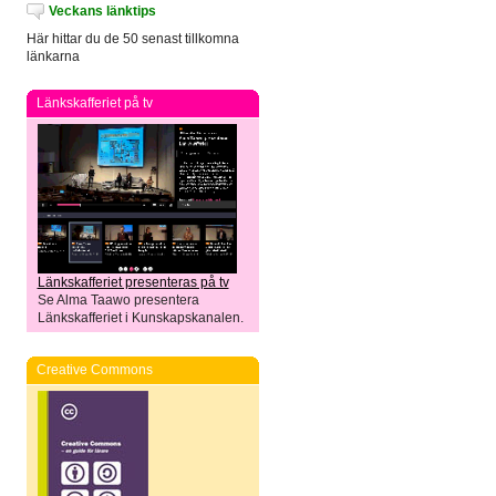
Veckans länktips
Här hittar du de 50 senast tillkomna
länkarna
Länkskafferiet på tv
Länkskafferiet presenteras på tv
Se Alma Taawo presentera
Länkskafferiet i Kunskapskanalen.
Creative Commons