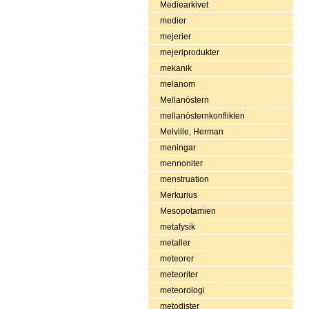
Mediearkivet
medier
mejerier
mejeriprodukter
mekanik
melanom
Mellanöstern
mellanösternkonflikten
Melville, Herman
meningar
mennoniter
menstruation
Merkurius
Mesopotamien
metafysik
metaller
meteorer
meteoriter
meteorologi
metodister