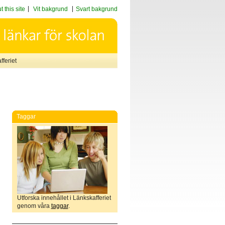
 this site
Vit bakgrund
Svart bakgrund
feriet
Taggar
Utforska innehållet i Länkskafferiet
genom våra
taggar
.