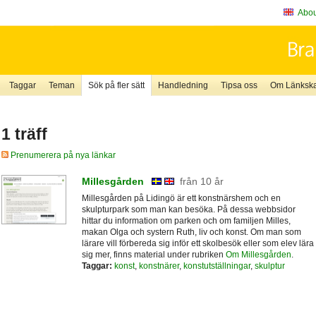
About
Taggar
Teman
Sök på fler sätt
Handledning
Tipsa oss
Om Länkskaf
1 träff
Prenumerera på nya länkar
Millesgården
från 10 år
Millesgården på Lidingö är ett konstnärshem och en
skulpturpark som man kan besöka. På dessa webbsidor
hittar du information om parken och om familjen Milles,
makan Olga och systern Ruth, liv och konst. Om man som
lärare vill förbereda sig inför ett skolbesök eller som elev lära
sig mer, finns material under rubriken
Om Millesgården
.
Taggar:
konst
,
konstnärer
,
konstutställningar
,
skulptur