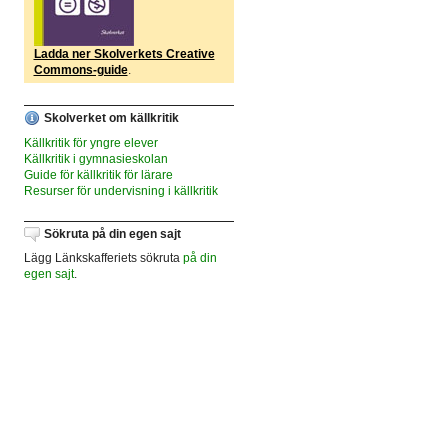
Ladda ner Skolverkets Creative
Commons-guide
.
Skolverket om källkritik
Källkritik för yngre elever
Källkritik i gymnasieskolan
Guide för källkritik för lärare
Resurser för undervisning i källkritik
Sökruta på din egen sajt
Lägg Länkskafferiets sökruta
på din
egen sajt
.