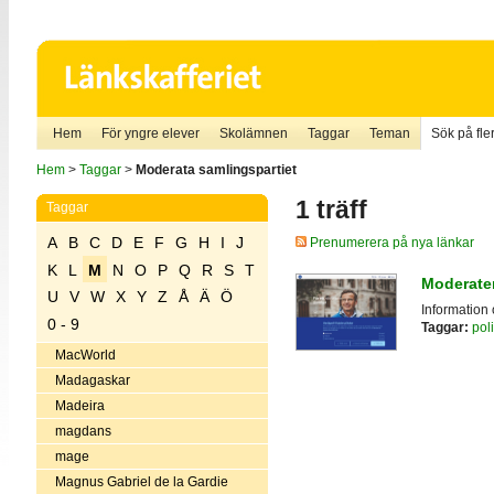
Hem
För yngre elever
Skolämnen
Taggar
Teman
Sök på fler
Hem
>
Taggar
>
Moderata samlingspartiet
1 träff
Taggar
A
B
C
D
E
F
G
H
I
J
Prenumerera på nya länkar
K
L
M
N
O
P
Q
R
S
T
Moderate
U
V
W
X
Y
Z
Å
Ä
Ö
Information
0 - 9
Taggar:
poli
MacWorld
Madagaskar
Madeira
magdans
mage
Magnus Gabriel de la Gardie