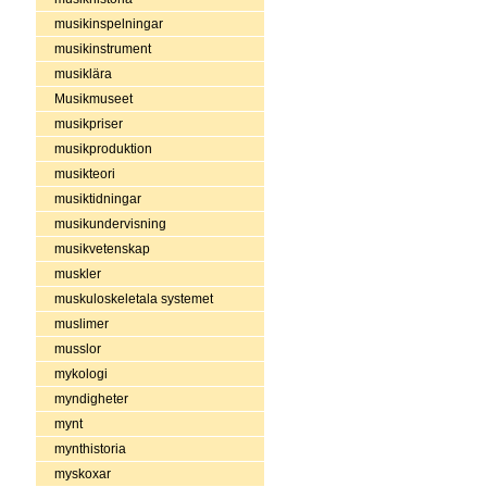
musikinspelningar
musikinstrument
musiklära
Musikmuseet
musikpriser
musikproduktion
musikteori
musiktidningar
musikundervisning
musikvetenskap
muskler
muskuloskeletala systemet
muslimer
musslor
mykologi
myndigheter
mynt
mynthistoria
myskoxar