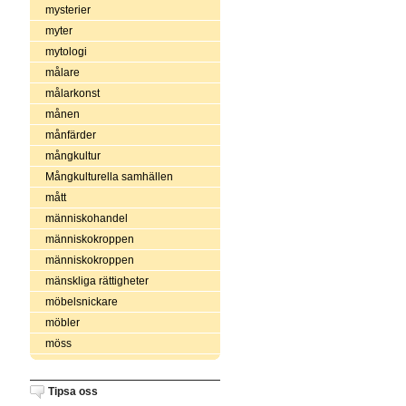
mysterier
myter
mytologi
målare
målarkonst
månen
månfärder
mångkultur
Mångkulturella samhällen
mått
människohandel
människokroppen
människokroppen
mänskliga rättigheter
möbelsnickare
möbler
möss
Tipsa oss