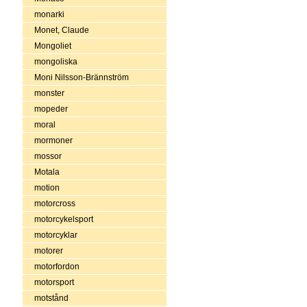
monarki
Monet, Claude
Mongoliet
mongoliska
Moni Nilsson-Brännström
monster
mopeder
moral
mormoner
mossor
Motala
motion
motorcross
motorcykelsport
motorcyklar
motorer
motorfordon
motorsport
motstånd