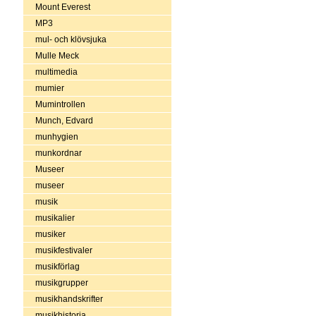
Mount Everest
MP3
mul- och klövsjuka
Mulle Meck
multimedia
mumier
Mumintrollen
Munch, Edvard
munhygien
munkordnar
Museer
museer
musik
musikalier
musiker
musikfestivaler
musikförlag
musikgrupper
musikhandskrifter
musikhistoria