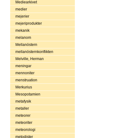
Mediearkivet
medier
mejerier
mejeriprodukter
mekanik
melanom
Mellanöstern
mellanösternkonflikten
Melville, Herman
meningar
mennoniter
menstruation
Merkurius
Mesopotamien
metafysik
metaller
meteorer
meteoriter
meteorologi
metodister