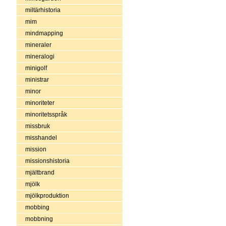
miltärhistoria
mim
mindmapping
mineraler
mineralogi
minigolf
ministrar
minor
minoriteter
minoritetsspråk
missbruk
misshandel
mission
missionshistoria
mjältbrand
mjölk
mjölkproduktion
mobbing
mobbning