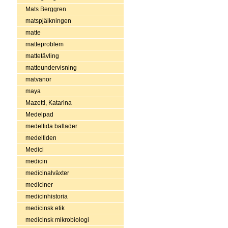
Mats Berggren
matspjälkningen
matte
matteproblem
mattetävling
matteundervisning
matvanor
maya
Mazetti, Katarina
Medelpad
medeltida ballader
medeltiden
Medici
medicin
medicinalväxter
mediciner
medicinhistoria
medicinsk etik
medicinsk mikrobiologi