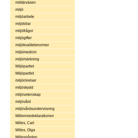
militärväsen
miljö
miljöarbete
miljöbilar
miljöfrågor
miljögifter
miljökvalitetsnormer
miljömedicin
miljömärkning
Miljöpartiet
Miljöpartiet
miljörörelser
miljöskydd
miljövetenskap
miljövård
miljövårdsundervisning
Millenniedeklarationen
Milles, Carl
Milles, Olga
Millesgården