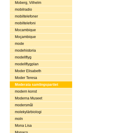
Moberg, Vilhelm
mobilradio
mobiltelefoner
mobiltelefoni
Mocambique
Moçambique
mode
modehistoria
modellflyg
modellflygplan
Moder Elisabeth
Moder Teresa
Moderata samlingspartiet
modern konst
Moderna Museet
modersmål
molekylärbiologi
moln
Mona Lisa
Monaco