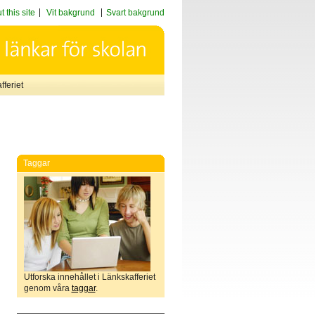
 this site
Vit bakgrund
Svart bakgrund
feriet
Taggar
Utforska innehållet i Länkskafferiet
genom våra
taggar
.