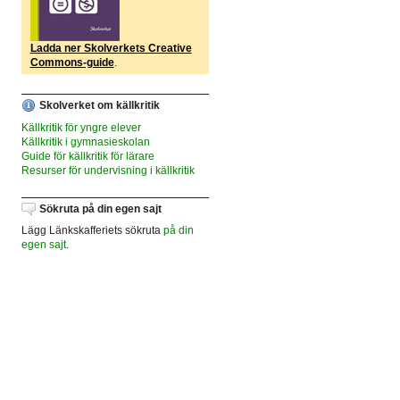
Ladda ner Skolverkets Creative
Commons-guide
.
Skolverket om källkritik
Källkritik för yngre elever
Källkritik i gymnasieskolan
Guide för källkritik för lärare
Resurser för undervisning i källkritik
Sökruta på din egen sajt
Lägg Länkskafferiets sökruta
på din
egen sajt
.