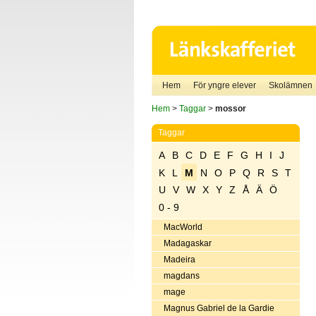
Hem
För yngre elever
Skolämnen
Hem
>
Taggar
>
mossor
Taggar
A
B
C
D
E
F
G
H
I
J
K
L
M
N
O
P
Q
R
S
T
U
V
W
X
Y
Z
Å
Ä
Ö
0 - 9
MacWorld
Madagaskar
Madeira
magdans
mage
Magnus Gabriel de la Gardie