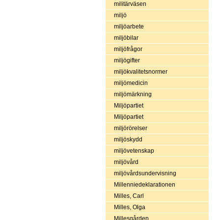
militärväsen
miljö
miljöarbete
miljöbilar
miljöfrågor
miljögifter
miljökvalitetsnormer
miljömedicin
miljömärkning
Miljöpartiet
Miljöpartiet
miljörörelser
miljöskydd
miljövetenskap
miljövård
miljövårdsundervisning
Millenniedeklarationen
Milles, Carl
Milles, Olga
Millesgården