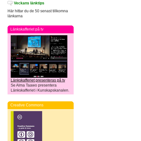
Veckans länktips
Här hittar du de 50 senast tillkomna
länkarna
Länkskafferiet på tv
Länkskafferiet presenteras på tv
Se Alma Taawo presentera
Länkskafferiet i Kunskapskanalen.
Creative Commons