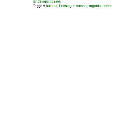
landskapsmossor
.
Taggar:
botanik
,
föreningar
,
mossor
,
organisationer