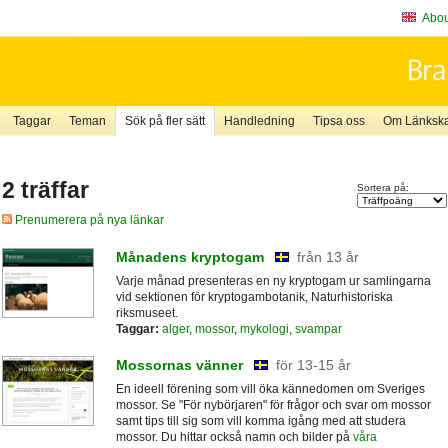
About
Taggar
Teman
Sök på fler sätt
Handledning
Tipsa oss
Om Länkskaf
2 träffar
Sortera på:
Prenumerera på nya länkar
Månadens kryptogam
från 13 år
Varje månad presenteras en ny kryptogam ur samlingarna
vid sektionen för kryptogambotanik, Naturhistoriska
riksmuseet.
Taggar:
alger
,
mossor
,
mykologi
,
svampar
Mossornas vänner
för 13-15 år
En ideell förening som vill öka kännedomen om Sveriges
mossor. Se "För nybörjaren" för frågor och svar om mossor
samt tips till sig som vill komma igång med att studera
mossor. Du hittar också namn och bilder på
våra