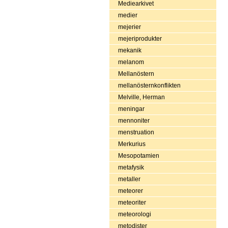
Mediearkivet
medier
mejerier
mejeriprodukter
mekanik
melanom
Mellanöstern
mellanösternkonflikten
Melville, Herman
meningar
mennoniter
menstruation
Merkurius
Mesopotamien
metafysik
metaller
meteorer
meteoriter
meteorologi
metodister