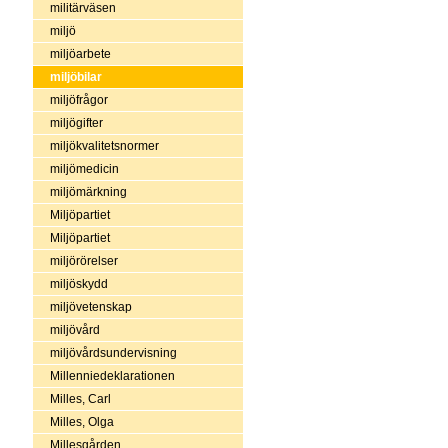
militärväsen
miljö
miljöarbete
miljöbilar
miljöfrågor
miljögifter
miljökvalitetsnormer
miljömedicin
miljömärkning
Miljöpartiet
Miljöpartiet
miljörörelser
miljöskydd
miljövetenskap
miljövård
miljövårdsundervisning
Millenniedeklarationen
Milles, Carl
Milles, Olga
Millesgården