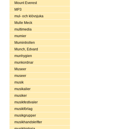
Mount Everest
MP3
mul- och klövsjuka
Mulle Meck
multimedia
mumier
Mumintrollen
Munch, Edvard
munhygien
munkordnar
Museer
museer
musik
musikalier
musiker
musikfestivaler
musikförlag
musikgrupper
musikhandskrifter
musikhistoria