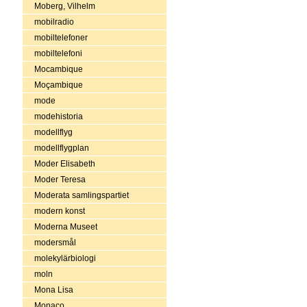
Moberg, Vilhelm
mobilradio
mobiltelefoner
mobiltelefoni
Mocambique
Moçambique
mode
modehistoria
modellflyg
modellflygplan
Moder Elisabeth
Moder Teresa
Moderata samlingspartiet
modern konst
Moderna Museet
modersmål
molekylärbiologi
moln
Mona Lisa
Monaco