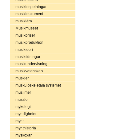
musikinspelningar
musikinstrument
musiklära
Musikmuseet
musikpriser
musikproduktion
musikteori
musiktidningar
musikundervisning
musikvetenskap
muskler
muskuloskeletala systemet
muslimer
musslor
mykologi
myndigheter
mynt
mynthistoria
myskoxar