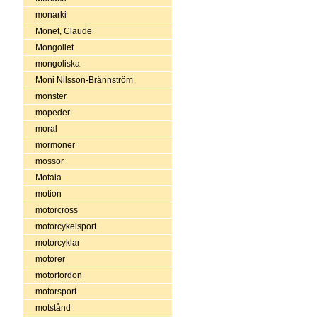
monarki
Monet, Claude
Mongoliet
mongoliska
Moni Nilsson-Brännström
monster
mopeder
moral
mormoner
mossor
Motala
motion
motorcross
motorcykelsport
motorcyklar
motorer
motorfordon
motorsport
motstånd