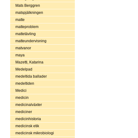
Mats Berggren
matspjälkningen
matte
matteproblem
mattetävling
matteundervisning
matvanor
maya
Mazetti, Katarina
Medelpad
medeltida ballader
medeltiden
Medici
medicin
medicinalväxter
mediciner
medicinhistoria
medicinsk etik
medicinsk mikrobiologi