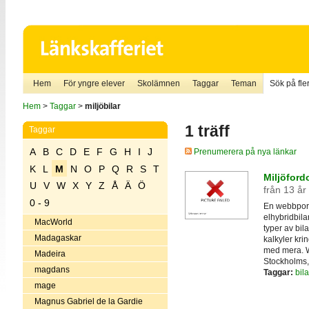
Hem
För yngre elever
Skolämnen
Taggar
Teman
Sök på fler
Hem
>
Taggar
>
miljöbilar
1 träff
Taggar
A
B
C
D
E
F
G
H
I
J
Prenumerera på nya länkar
K
L
M
N
O
P
Q
R
S
T
Miljöford
U
V
W
X
Y
Z
Å
Ä
Ö
från 13 år
0 - 9
En webbporta
elhybridbila
MacWorld
typer av bil
Madagaskar
kalkyler kri
med mera. W
Madeira
Stockholms,
magdans
Taggar:
bila
mage
Magnus Gabriel de la Gardie