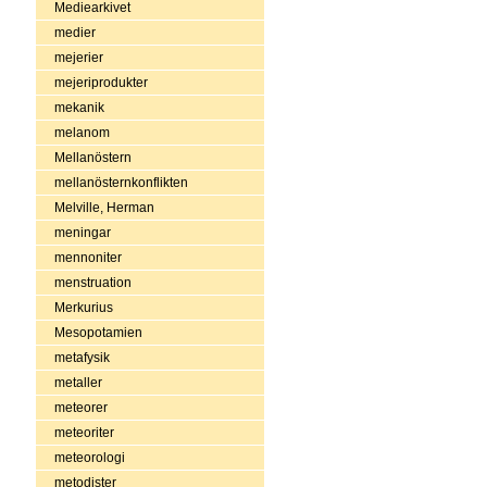
Mediearkivet
medier
mejerier
mejeriprodukter
mekanik
melanom
Mellanöstern
mellanösternkonflikten
Melville, Herman
meningar
mennoniter
menstruation
Merkurius
Mesopotamien
metafysik
metaller
meteorer
meteoriter
meteorologi
metodister