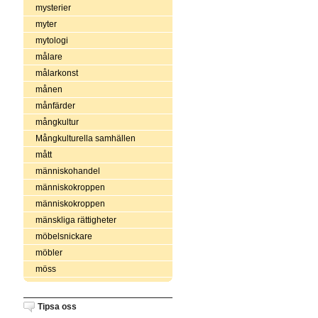
mysterier
myter
mytologi
målare
målarkonst
månen
månfärder
mångkultur
Mångkulturella samhällen
mått
människohandel
människokroppen
människokroppen
mänskliga rättigheter
möbelsnickare
möbler
möss
Tipsa oss