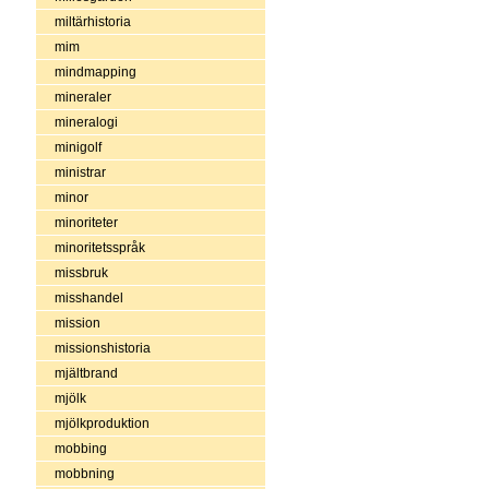
miltärhistoria
mim
mindmapping
mineraler
mineralogi
minigolf
ministrar
minor
minoriteter
minoritetsspråk
missbruk
misshandel
mission
missionshistoria
mjältbrand
mjölk
mjölkproduktion
mobbing
mobbning