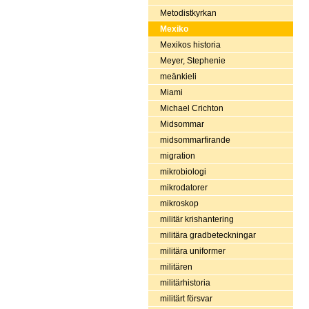
Metodistkyrkan
Mexiko
Mexikos historia
Meyer, Stephenie
meänkieli
Miami
Michael Crichton
Midsommar
midsommarfirande
migration
mikrobiologi
mikrodatorer
mikroskop
militär krishantering
militära gradbeteckningar
militära uniformer
militären
militärhistoria
militärt försvar