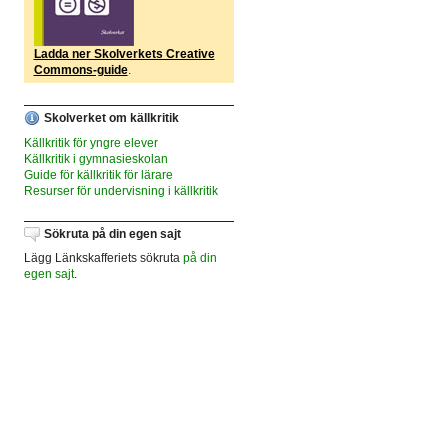
Ladda ner Skolverkets Creative
Commons-guide
.
Skolverket om källkritik
Källkritik för yngre elever
Källkritik i gymnasieskolan
Guide för källkritik för lärare
Resurser för undervisning i källkritik
Sökruta på din egen sajt
Lägg Länkskafferiets sökruta
på din
egen sajt
.