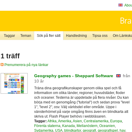
About
Taggar
Teman
Sök på fler sätt
Handledning
Tipsa oss
Om Länkskaf
1 träff
Prenumerera på nya länkar
Geography games - Sheppard Software
från
10 år
Träna dina geografikunskaper genom olika spel och få
information om olika länder, regioner, huvudstäder, floder
och oceaner. Testerna är uppdelade på flera nivåer. Du kan
börja med en genomgång ("tutorial") och sedan prova "level
1", "level 2", osv. Välj världsdel eller område. Uppe i
vänsterhörnet på varje omgång finns även en blindkarta att
skriva ut. Flash Player behövs i webbläsaren.
Taggar:
Afrika
,
Amerika
,
Asien
,
Centralamerika
,
Europa
,
Förenta staterna
,
Kanada
,
Mellanöstern
,
Oceanien
,
Sydamerika
,
USA
,
blindkartor
,
geografi
,
geografispel
,
hav
,