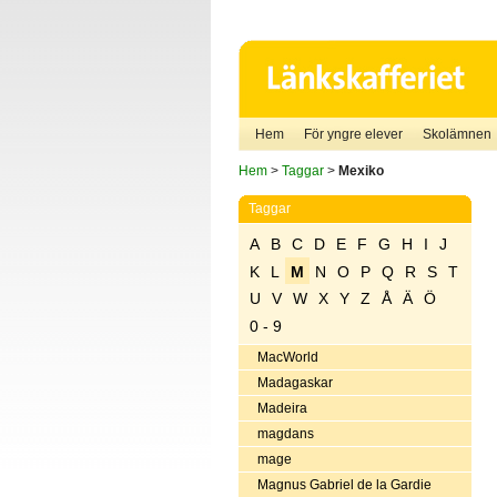
Hem
För yngre elever
Skolämnen
Hem
>
Taggar
>
Mexiko
Taggar
A
B
C
D
E
F
G
H
I
J
K
L
M
N
O
P
Q
R
S
T
U
V
W
X
Y
Z
Å
Ä
Ö
0 - 9
MacWorld
Madagaskar
Madeira
magdans
mage
Magnus Gabriel de la Gardie