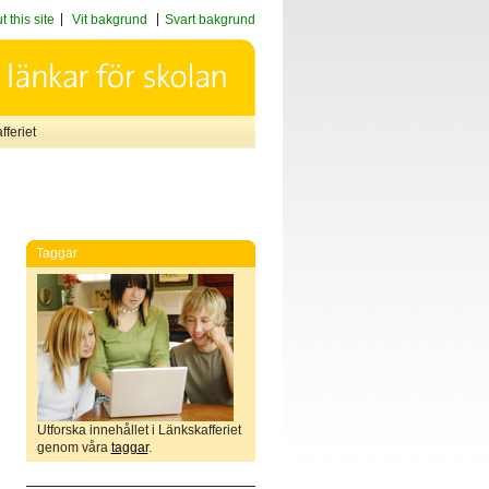
 this site
Vit bakgrund
Svart bakgrund
feriet
Taggar
Utforska innehållet i Länkskafferiet
genom våra
taggar
.