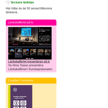
Veckans länktips
Här hittar du de 50 senast tillkomna
länkarna
Länkskafferiet på tv
Länkskafferiet presenteras på tv
Se Alma Taawo presentera
Länkskafferiet i Kunskapskanalen.
Creative Commons