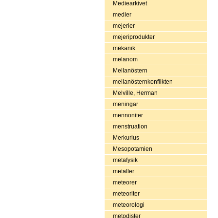
Mediearkivet
medier
mejerier
mejeriprodukter
mekanik
melanom
Mellanöstern
mellanösternkonflikten
Melville, Herman
meningar
mennoniter
menstruation
Merkurius
Mesopotamien
metafysik
metaller
meteorer
meteoriter
meteorologi
metodister