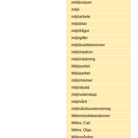
militärväsen
miljö
miljöarbete
miljöbilar
miljöfrågor
miljögifter
miljökvalitetsnormer
miljömedicin
miljömärkning
Miljöpartiet
Miljöpartiet
miljörörelser
miljöskydd
miljövetenskap
miljövård
miljövårdsundervisning
Millenniedeklarationen
Milles, Carl
Milles, Olga
Millesgården