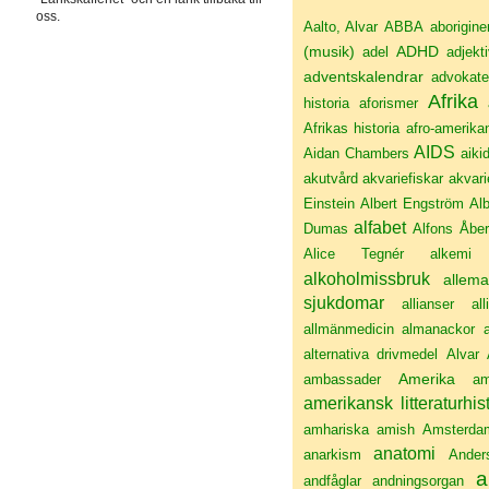
oss.
Aalto, Alvar
ABBA
aborigine
(musik)
ADHD
adel
adjekt
adventskalendrar
advokate
Afrika
historia
aforismer
Afrikas historia
afro-amerika
AIDS
Aidan Chambers
aiki
akutvård
akvariefiskar
akvari
Einstein
Albert Engström
Alb
alfabet
Dumas
Alfons Åbe
Alice Tegnér
alkemi
alkoholmissbruk
allema
sjukdomar
allianser
all
allmänmedicin
almanackor
alternativa drivmedel
Alvar 
Amerika
ambassader
am
amerikansk litteraturhis
amhariska
amish
Amsterda
anatomi
anarkism
Ander
a
andfåglar
andningsorgan