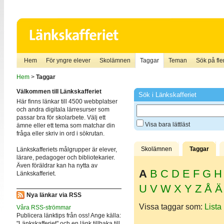
Hem
För yngre elever
Skolämnen
Taggar
Teman
Sök på fler
Hem
>
Taggar
Välkommen till Länkskafferiet
Sök i Länkskafferiet
Här finns länkar till 4500 webbplatser
och andra digitala lärresurser som
passar bra för skolarbete. Välj ett
Visa bara lättläst
ämne eller ett tema som matchar din
fråga eller skriv in ord i sökrutan.
Skolämnen
Taggar
Länkskafferiets målgrupper är elever,
lärare, pedagoger och bibliotekarier.
Även föräldrar kan ha nytta av
A
B
C
D
E
F
G
H
Länkskafferiet.
U
V
W
X
Y
Z
Å
Ä
Nya länkar via RSS
Vissa taggar som:
Lista
Våra RSS-strömmar
Publicera länktips från oss! Ange källa:
"Länkskafferiet" och en länk tillbaka till