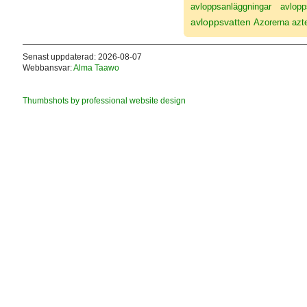
avloppsanläggningar
avlopp
avloppsvatten
Azorerna
azt
Senast uppdaterad: 2026-08-07
Webbansvar:
Alma Taawo
Thumbshots by professional website design