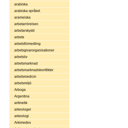
arabiska
arabiska språket
arameiska
arbetarrörelsen
arbetarskydd
arbete
arbetsförmedling
arbetsgivarorganisationer
arbetsliv
arbetsmarknad
arbetsmarknadskonflikter
arbetsmedicin
arbetsmiljö
Arboga
Argentina
aritmetik
arkeologer
arkeologi
Arkimedes