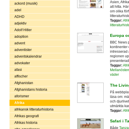
Asien, Afrik
ackord (musik)
att hitta. H
adel
om olika för
litteraturhist
ADHD
Taggar:
Afri
adjektiv
litteraturhist
Adolf Hitler
Europa o
adoption
BBC News pr
advent
kontinenter 
adventister
intresserad 
regionen up
adventskalendrar
presenterad
advokater
Taggar:
Afri
afasi
Mellanöster
väder
affischer
Afghanistan
The Livin
Afghanistans historia
På webbplats
aforismer
läsa om: mä
och djurlive
Afrika
utmärkta kar
afrikansk litteraturhistoria
Taggar:
Afri
Afrikas geografi
Safari i 
Afrikas historia
Både
Tanza