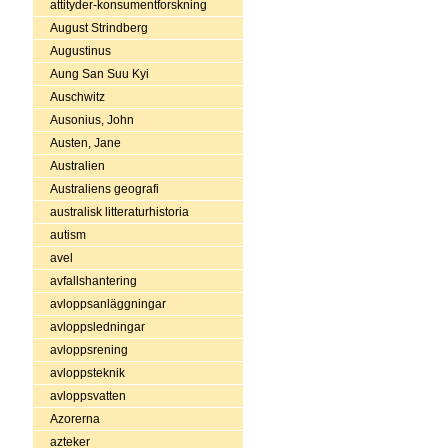
attityder-konsumentforskning
August Strindberg
Augustinus
Aung San Suu Kyi
Auschwitz
Ausonius, John
Austen, Jane
Australien
Australiens geografi
australisk litteraturhistoria
autism
avel
avfallshantering
avloppsanläggningar
avloppsledningar
avloppsrening
avloppsteknik
avloppsvatten
Azorerna
azteker