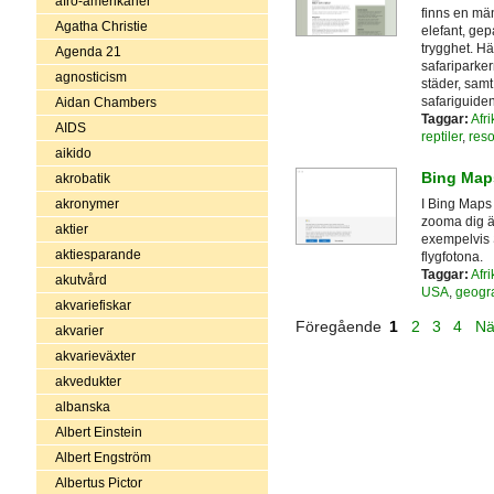
afro-amerikaner
finns en mä
Agatha Christie
elefant, gep
trygghet. Hä
Agenda 21
safariparke
agnosticism
städer, samt
safariguiden
Aidan Chambers
Taggar:
Afri
AIDS
reptiler
,
reso
aikido
Bing Map
akrobatik
I Bing Maps 
akronymer
zooma dig än
aktier
exempelvis S
aktiesparande
flygfotona.
Taggar:
Afri
akutvård
USA
,
geogra
akvariefiskar
Föregående
1
2
3
4
Nä
akvarier
akvarieväxter
akvedukter
albanska
Albert Einstein
Albert Engström
Albertus Pictor