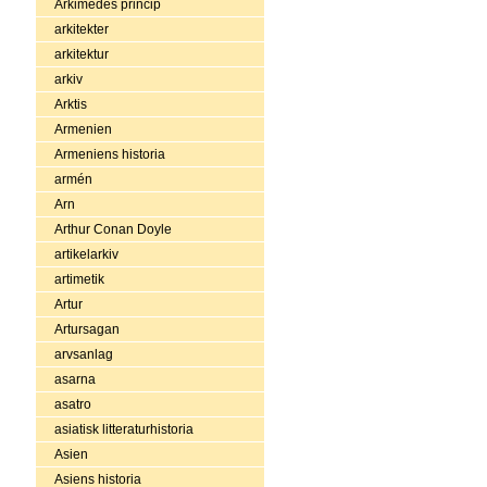
Arkimedes princip
arkitekter
arkitektur
arkiv
Arktis
Armenien
Armeniens historia
armén
Arn
Arthur Conan Doyle
artikelarkiv
artimetik
Artur
Artursagan
arvsanlag
asarna
asatro
asiatisk litteraturhistoria
Asien
Asiens historia