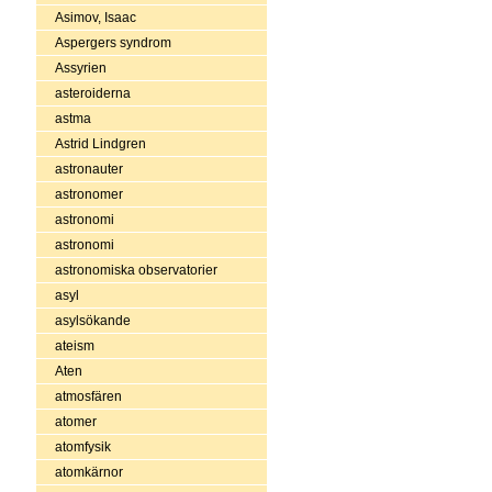
Asimov, Isaac
Aspergers syndrom
Assyrien
asteroiderna
astma
Astrid Lindgren
astronauter
astronomer
astronomi
astronomi
astronomiska observatorier
asyl
asylsökande
ateism
Aten
atmosfären
atomer
atomfysik
atomkärnor