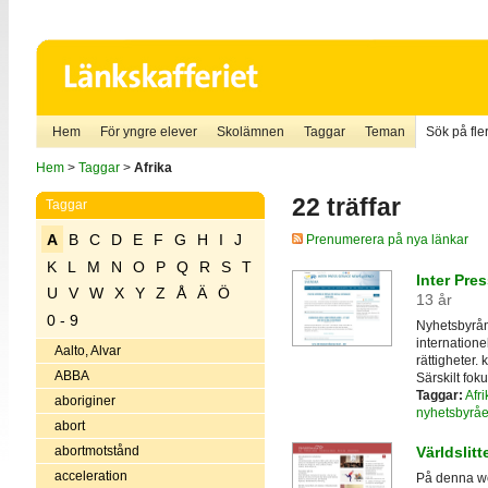
Hem
För yngre elever
Skolämnen
Taggar
Teman
Sök på fler
Hem
>
Taggar
>
Afrika
22 träffar
Taggar
A
B
C
D
E
F
G
H
I
J
Prenumerera på nya länkar
K
L
M
N
O
P
Q
R
S
T
Inter Pres
U
V
W
X
Y
Z
Å
Ä
Ö
13 år
0 - 9
Nyhetsbyrån 
internationel
Aalto, Alvar
rättigheter.
ABBA
Särskilt fok
Taggar:
Afri
aboriginer
nyhetsbyråe
abort
abortmotstånd
Världslitt
acceleration
På denna web