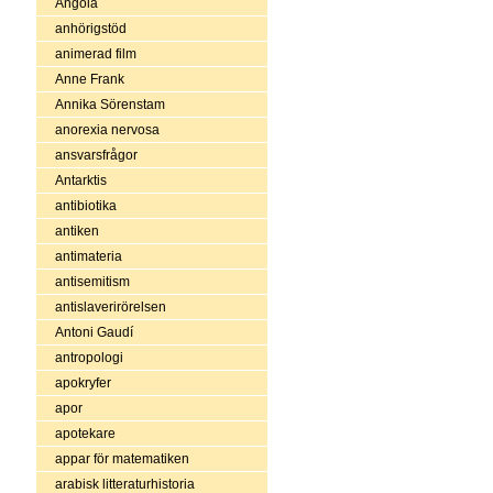
Angola
anhörigstöd
animerad film
Anne Frank
Annika Sörenstam
anorexia nervosa
ansvarsfrågor
Antarktis
antibiotika
antiken
antimateria
antisemitism
antislaverirörelsen
Antoni Gaudí
antropologi
apokryfer
apor
apotekare
appar för matematiken
arabisk litteraturhistoria