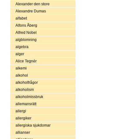
Alexander den store
Alexandre Dumas
alfabet
Alfons Åberg
Alfred Nobel
algblomning
algebra
alger
Alice Tegnér
alkemi
alkohol
alkoholfrågor
alkoholism
alkoholmissbruk
allemansrätt
allergi
allergiker
allergiska sjukdomar
allianser