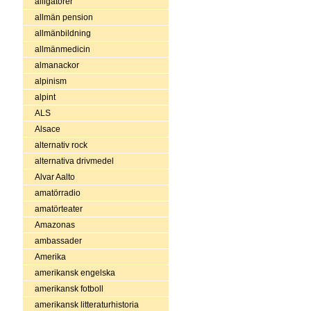
alligatorer
allmän pension
allmänbildning
allmänmedicin
almanackor
alpinism
alpint
ALS
Alsace
alternativ rock
alternativa drivmedel
Alvar Aalto
amatörradio
amatörteater
Amazonas
ambassader
Amerika
amerikansk engelska
amerikansk fotboll
amerikansk litteraturhistoria