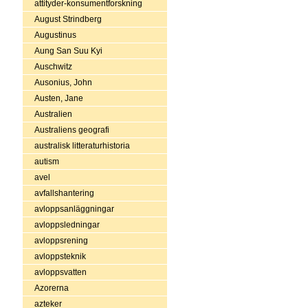
attityder-konsumentforskning
August Strindberg
Augustinus
Aung San Suu Kyi
Auschwitz
Ausonius, John
Austen, Jane
Australien
Australiens geografi
australisk litteraturhistoria
autism
avel
avfallshantering
avloppsanläggningar
avloppsledningar
avloppsrening
avloppsteknik
avloppsvatten
Azorerna
azteker