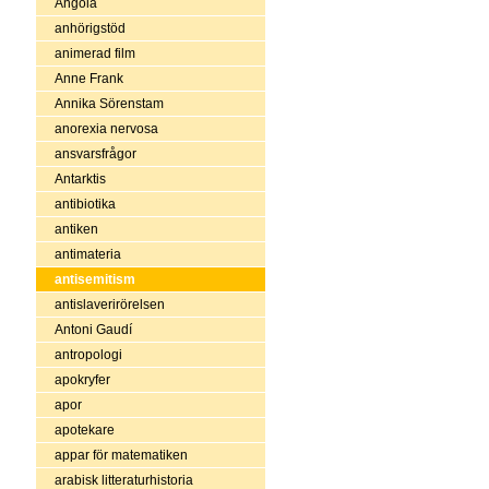
Angola
anhörigstöd
animerad film
Anne Frank
Annika Sörenstam
anorexia nervosa
ansvarsfrågor
Antarktis
antibiotika
antiken
antimateria
antisemitism
antislaverirörelsen
Antoni Gaudí
antropologi
apokryfer
apor
apotekare
appar för matematiken
arabisk litteraturhistoria