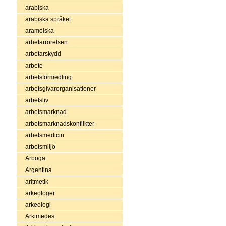
arabiska
arabiska språket
arameiska
arbetarrörelsen
arbetarskydd
arbete
arbetsförmedling
arbetsgivarorganisationer
arbetsliv
arbetsmarknad
arbetsmarknadskonflikter
arbetsmedicin
arbetsmiljö
Arboga
Argentina
aritmetik
arkeologer
arkeologi
Arkimedes