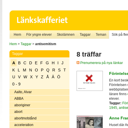
Hem
För yngre elever
Skolämnen
Taggar
Teman
Sök på fler
Hem
>
Taggar
>
antisemitism
8 träffar
Taggar
A
B
C
D
E
F
G
H
I
J
Prenumerera på nya länkar
K
L
M
N
O
P
Q
R
S
T
Förintelse
U
V
W
X
Y
Z
Å
Ä
Ö
En kort besk
0 - 9
Förintelsen 
webbplatsen
Aalto, Alvar
lärare finns
elever.
ABBA
Taggar:
För
aboriginer
1945
,
antis
abort
Anne Fra
abortmotstånd
acceleration
Huset där A