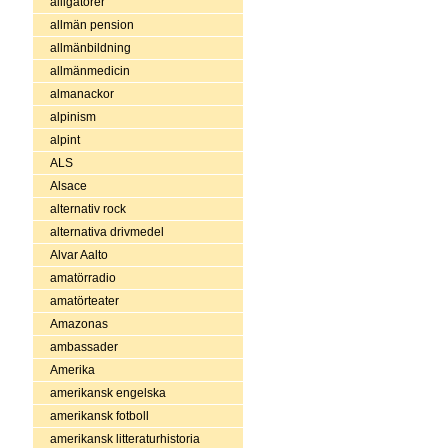
alligatorer
allmän pension
allmänbildning
allmänmedicin
almanackor
alpinism
alpint
ALS
Alsace
alternativ rock
alternativa drivmedel
Alvar Aalto
amatörradio
amatörteater
Amazonas
ambassader
Amerika
amerikansk engelska
amerikansk fotboll
amerikansk litteraturhistoria