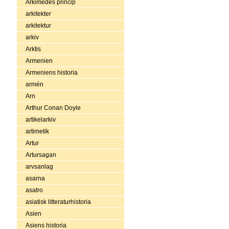
Arkimedes princip
arkitekter
arkitektur
arkiv
Arktis
Armenien
Armeniens historia
armén
Arn
Arthur Conan Doyle
artikelarkiv
artimetik
Artur
Artursagan
arvsanlag
asarna
asatro
asiatisk litteraturhistoria
Asien
Asiens historia