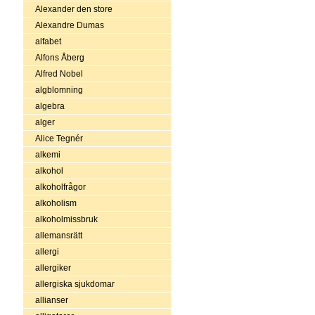
Alexander den store
Alexandre Dumas
alfabet
Alfons Åberg
Alfred Nobel
algblomning
algebra
alger
Alice Tegnér
alkemi
alkohol
alkoholfrågor
alkoholism
alkoholmissbruk
allemansrätt
allergi
allergiker
allergiska sjukdomar
allianser