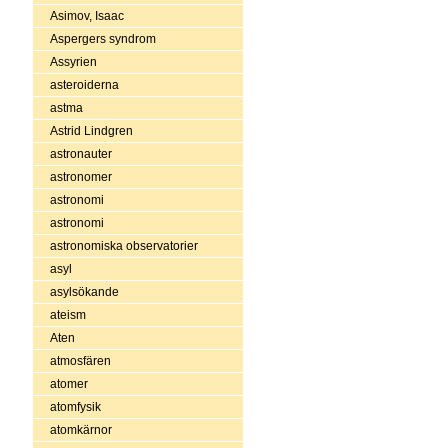
Asimov, Isaac
Aspergers syndrom
Assyrien
asteroiderna
astma
Astrid Lindgren
astronauter
astronomer
astronomi
astronomi
astronomiska observatorier
asyl
asylsökande
ateism
Aten
atmosfären
atomer
atomfysik
atomkärnor