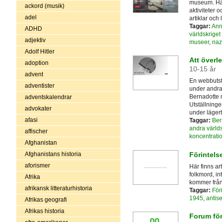
museum. Här
ackord (musik)
aktiviteter 
adel
artiklar och 
Taggar:
Ann
ADHD
världskrige
adjektiv
museer
,
naz
Adolf Hitler
Att överl
adoption
10-15 år
advent
En webbutst
adventister
under andra 
Bernadotte m
adventskalendrar
Utställninge
advokater
under lägert
afasi
Taggar:
Ber
andra värld
affischer
koncentrati
Afghanistan
Förintels
Afghanistans historia
aforismer
Här finns ar
folkmord, in
Afrika
kommer från
afrikansk litteraturhistoria
Taggar:
För
1945
,
antis
Afrikas geografi
Afrikas historia
Forum för 