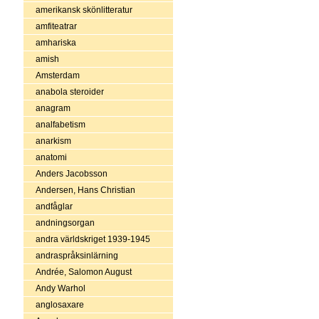
amerikansk skönlitteratur
amfiteatrar
amhariska
amish
Amsterdam
anabola steroider
anagram
analfabetism
anarkism
anatomi
Anders Jacobsson
Andersen, Hans Christian
andfåglar
andningsorgan
andra världskriget 1939-1945
andraspråksinlärning
Andrée, Salomon August
Andy Warhol
anglosaxare