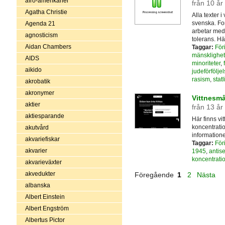
afro-amerikaner
från 10 år
Agatha Christie
Alla texter 
svenska. Fo
Agenda 21
arbetar med 
agnosticism
tolerans. Hä
Aidan Chambers
Taggar:
För
mänsklighe
AIDS
minoriteter
,
aikido
judeförföljel
rasism
,
stat
akrobatik
akronymer
Vittnesmå
aktier
från 13 år
aktiesparande
Här finns vi
koncentrati
akutvård
informatione
akvariefiskar
Taggar:
För
akvarier
1945
,
antis
koncentrati
akvarieväxter
akvedukter
Föregående
1
2
Nästa
albanska
Albert Einstein
Albert Engström
Albertus Pictor