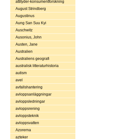
attityder-konsumentforskning
August Strindberg
Augustinus
Aung San Suu Kyi
Auschwitz
Ausonius, John
Austen, Jane
Australien
Australiens geografi
australisk litteraturhistoria
autism
avel
avfallshantering
avloppsanläggningar
avloppsledningar
avloppsrening
avloppsteknik
avloppsvatten
Azorerna
azteker