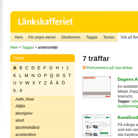
Hem
För yngre elever
Skolämnen
Taggar
Teman
Sök på fler
Hem
>
Taggar
>
arbetsmiljö
7 träffar
Taggar
A
B
C
D
E
F
G
H
I
J
Prenumerera på nya länkar
K
L
M
N
O
P
Q
R
S
T
Dagens Ar
U
V
W
X
Y
Z
Å
Ä
Ö
En webbtidni
0 - 9
Metall, Papp
bransch).
Aalto, Alvar
Taggar:
arb
fackförening
ABBA
aboriginer
KemiGuid
abort
På många ar
abortmotstånd
som kan vara
acceleration
ska hantera