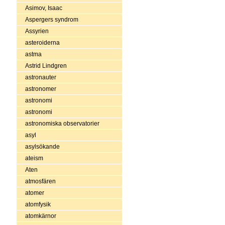
Asimov, Isaac
Aspergers syndrom
Assyrien
asteroiderna
astma
Astrid Lindgren
astronauter
astronomer
astronomi
astronomi
astronomiska observatorier
asyl
asylsökande
ateism
Aten
atmosfären
atomer
atomfysik
atomkärnor