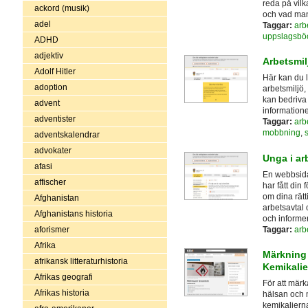
reda på vilk
ackord (musik)
och vad man
adel
Taggar:
arb
uppslagsbö
ADHD
adjektiv
Arbetsmilj
Adolf Hitler
Här kan du l
adoption
arbetsmiljö,
kan bedriva 
advent
informatione
adventister
Taggar:
arb
mobbning
,
adventskalendrar
advokater
Unga i ar
afasi
En webbsida
affischer
har fått din 
om dina rätt
Afghanistan
arbetsavtal 
Afghanistans historia
och informe
Taggar:
arb
aforismer
Afrika
Märkning 
afrikansk litteraturhistoria
Kemikali
Afrikas geografi
För att mär
Afrikas historia
hälsan och m
kemikalierna