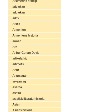
Arkimedes princip
arkitekter
arkitektur
arkiv
Arktis
Armenien
Armeniens historia
armén
Arn
Arthur Conan Doyle
artikelarkiv
artimetik
Artur
Artursagan
arvsanlag
asarna
asatro
asiatisk litteraturhistoria
Asien
Asiens historia