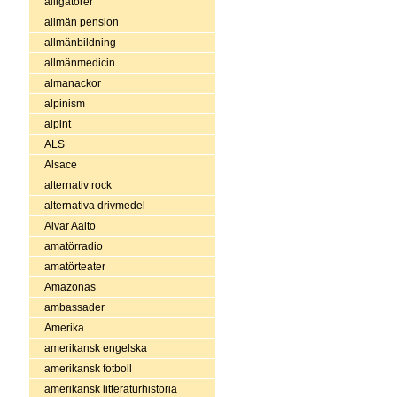
alligatorer
allmän pension
allmänbildning
allmänmedicin
almanackor
alpinism
alpint
ALS
Alsace
alternativ rock
alternativa drivmedel
Alvar Aalto
amatörradio
amatörteater
Amazonas
ambassader
Amerika
amerikansk engelska
amerikansk fotboll
amerikansk litteraturhistoria