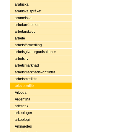
arabiska
arabiska språket
arameiska
arbetarrörelsen
arbetarskydd
arbete
arbetsförmedling
arbetsgivarorganisationer
arbetsliv
arbetsmarknad
arbetsmarknadskonflikter
arbetsmedicin
arbetsmiljö
Arboga
Argentina
aritmetik
arkeologer
arkeologi
Arkimedes