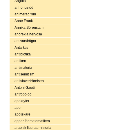
Angola
anhörigstöd
animerad film
Anne Frank
Annika Sörenstam
anorexia nervosa
ansvarsfrågor
Antarktis
antibiotika
antiken
antimateria
antisemitism
antislaverirörelsen
Antoni Gaudí
antropologi
apokryfer
apor
apotekare
appar för matematiken
arabisk litteraturhistoria