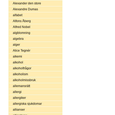
Alexander den store
Alexandre Dumas
alfabet
Alfons Åberg
Alfred Nobel
algblomning
algebra
alger
Alice Tegnér
alkemi
alkohol
alkoholfrågor
alkoholism
alkoholmissbruk
allemansrätt
allergi
allergiker
allergiska sjukdomar
allianser