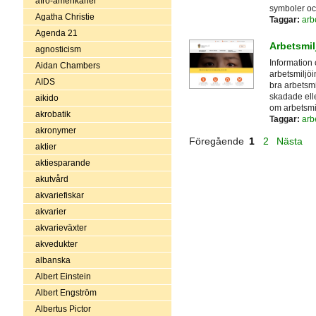
afro-amerikaner
symboler oc
Agatha Christie
Taggar:
arb
Agenda 21
Arbetsmil
agnosticism
Information
Aidan Chambers
arbetsmiljöi
AIDS
bra arbetsmi
skadade elle
aikido
om arbetsmil
akrobatik
Taggar:
arb
akronymer
Föregående
1
2
Nästa
aktier
aktiesparande
akutvård
akvariefiskar
akvarier
akvarieväxter
akvedukter
albanska
Albert Einstein
Albert Engström
Albertus Pictor