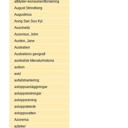
attityder-konsumentforskning
August Strindberg
Augustinus
Aung San Suu Kyi
Auschwitz
Ausonius, John
Austen, Jane
Australien
Australiens geografi
australisk litteraturhistoria
autism
avel
avfallshantering
avloppsanläggningar
avloppsledningar
avloppsrening
avloppsteknik
avloppsvatten
Azorerna
azteker