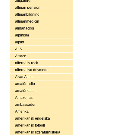
alligatorer
allmän pension
allmänbildning
allmänmedicin
almanackor
alpinism
alpint
ALS
Alsace
alternativ rock
alternativa drivmedel
Alvar Aalto
amatörradio
amatörteater
Amazonas
ambassader
Amerika
amerikansk engelska
amerikansk fotboll
amerikansk litteraturhistoria