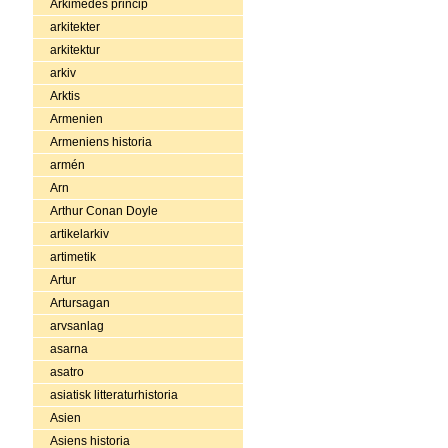
Arkimedes princip
arkitekter
arkitektur
arkiv
Arktis
Armenien
Armeniens historia
armén
Arn
Arthur Conan Doyle
artikelarkiv
artimetik
Artur
Artursagan
arvsanlag
asarna
asatro
asiatisk litteraturhistoria
Asien
Asiens historia