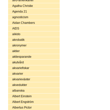
afro-amerikaner
Agatha Christie
Agenda 21
agnosticism
Aidan Chambers
AIDS
aikido
akrobatik
akronymer
aktier
aktiesparande
akutvård
akvariefiskar
akvarier
akvarieväxter
akvedukter
albanska
Albert Einstein
Albert Engström
Albertus Pictor