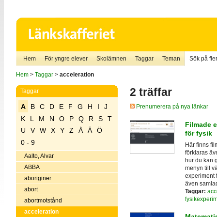
Hem
För yngre elever
Skolämnen
Taggar
Teman
Sök på fler
Hem
>
Taggar
>
acceleration
2 träffar
Taggar
A
B
C
D
E
F
G
H
I
J
Prenumerera på nya länkar
K
L
M
N
O
P
Q
R
S
T
Filmade e
U
V
W
X
Y
Z
Å
Ä
Ö
för fysik
0 - 9
Här finns fi
förklaras ä
Aalto, Alvar
hur du kan g
ABBA
menyn till 
experiment f
aboriginer
även samla
abort
Taggar:
acc
fysikexperi
abortmotstånd
acceleration
Matemati