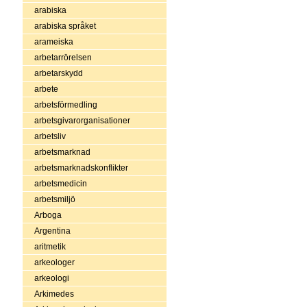
arabiska
arabiska språket
arameiska
arbetarrörelsen
arbetarskydd
arbete
arbetsförmedling
arbetsgivarorganisationer
arbetsliv
arbetsmarknad
arbetsmarknadskonflikter
arbetsmedicin
arbetsmiljö
Arboga
Argentina
aritmetik
arkeologer
arkeologi
Arkimedes