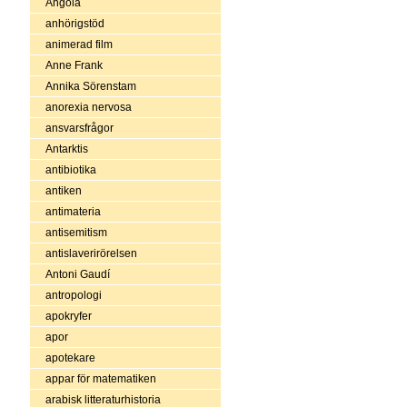
Angola
anhörigstöd
animerad film
Anne Frank
Annika Sörenstam
anorexia nervosa
ansvarsfrågor
Antarktis
antibiotika
antiken
antimateria
antisemitism
antislaverirörelsen
Antoni Gaudí
antropologi
apokryfer
apor
apotekare
appar för matematiken
arabisk litteraturhistoria