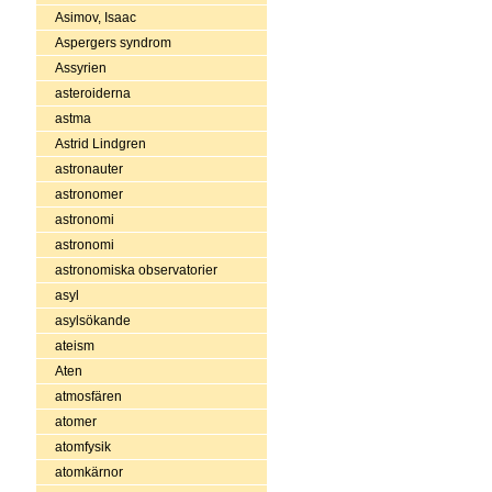
Asimov, Isaac
Aspergers syndrom
Assyrien
asteroiderna
astma
Astrid Lindgren
astronauter
astronomer
astronomi
astronomi
astronomiska observatorier
asyl
asylsökande
ateism
Aten
atmosfären
atomer
atomfysik
atomkärnor