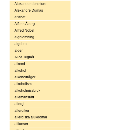
Alexander den store
Alexandre Dumas
alfabet
Alfons Åberg
Alfred Nobel
algblomning
algebra
alger
Alice Tegnér
alkemi
alkohol
alkoholfrågor
alkoholism
alkoholmissbruk
allemansrätt
allergi
allergiker
allergiska sjukdomar
allianser