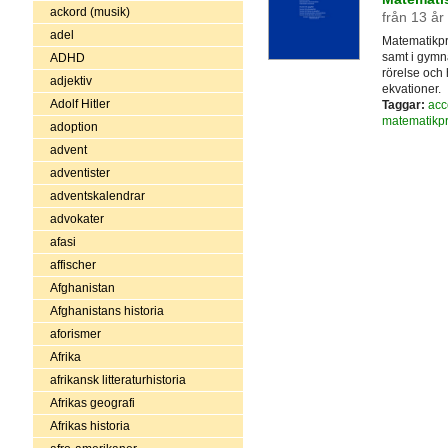
ackord (musik)
från 13 år
adel
Matematikpr
samt i gymn
ADHD
rörelse och 
adjektiv
ekvationer.
Adolf Hitler
Taggar:
acc
matematikp
adoption
advent
adventister
adventskalendrar
advokater
afasi
affischer
Afghanistan
Afghanistans historia
aforismer
Afrika
afrikansk litteraturhistoria
Afrikas geografi
Afrikas historia