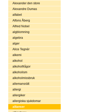
Alexander den store
Alexandre Dumas
alfabet
Alfons Åberg
Alfred Nobel
algblomning
algebra
alger
Alice Tegnér
alkemi
alkohol
alkoholfrågor
alkoholism
alkoholmissbruk
allemansrätt
allergi
allergiker
allergiska sjukdomar
allianser