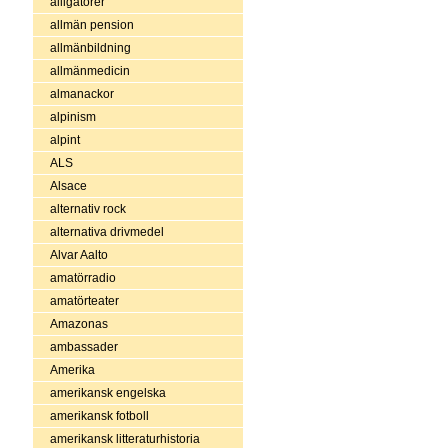
alligatorer
allmän pension
allmänbildning
allmänmedicin
almanackor
alpinism
alpint
ALS
Alsace
alternativ rock
alternativa drivmedel
Alvar Aalto
amatörradio
amatörteater
Amazonas
ambassader
Amerika
amerikansk engelska
amerikansk fotboll
amerikansk litteraturhistoria