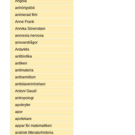
Angola
anhörigstöd
animerad film
Anne Frank
Annika Sörenstam
anorexia nervosa
ansvarsfrågor
Antarktis
antibiotika
antiken
antimateria
antisemitism
antislaverirörelsen
Antoni Gaudí
antropologi
apokryfer
apor
apotekare
appar för matematiken
arabisk litteraturhistoria