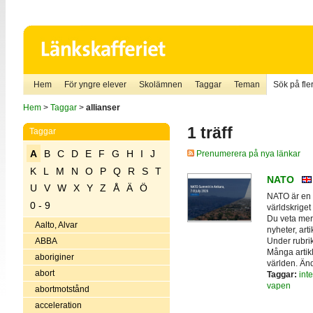
Hem
För yngre elever
Skolämnen
Taggar
Teman
Sök på fler
Hem
>
Taggar
>
allianser
1 träff
Taggar
A
B
C
D
E
F
G
H
I
J
Prenumerera på nya länkar
K
L
M
N
O
P
Q
R
S
T
NATO
U
V
W
X
Y
Z
Å
Ä
Ö
NATO är en m
0 - 9
världskriget 
Du veta me
Aalto, Alvar
nyheter, art
Under rubrik
ABBA
Många artikl
aboriginer
världen. Än
abort
Taggar:
inte
vapen
abortmotstånd
acceleration