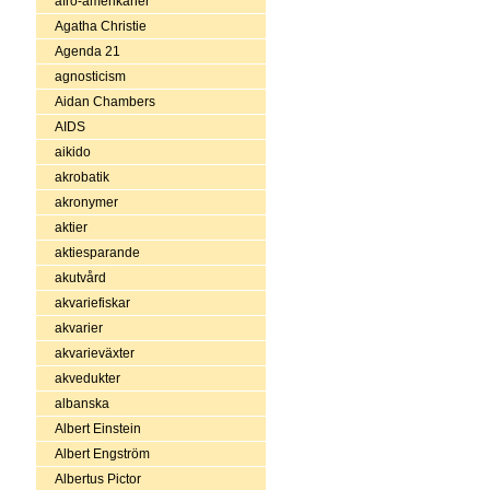
afro-amerikaner
Agatha Christie
Agenda 21
agnosticism
Aidan Chambers
AIDS
aikido
akrobatik
akronymer
aktier
aktiesparande
akutvård
akvariefiskar
akvarier
akvarieväxter
akvedukter
albanska
Albert Einstein
Albert Engström
Albertus Pictor