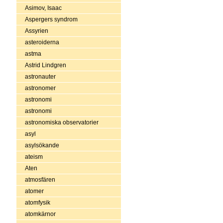
Asimov, Isaac
Aspergers syndrom
Assyrien
asteroiderna
astma
Astrid Lindgren
astronauter
astronomer
astronomi
astronomi
astronomiska observatorier
asyl
asylsökande
ateism
Aten
atmosfären
atomer
atomfysik
atomkärnor