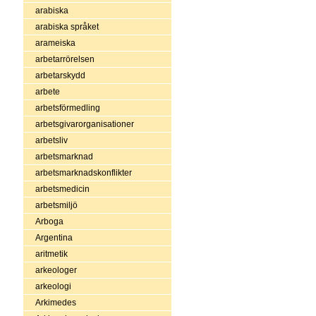
arabiska
arabiska språket
arameiska
arbetarrörelsen
arbetarskydd
arbete
arbetsförmedling
arbetsgivarorganisationer
arbetsliv
arbetsmarknad
arbetsmarknadskonflikter
arbetsmedicin
arbetsmiljö
Arboga
Argentina
aritmetik
arkeologer
arkeologi
Arkimedes