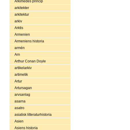
Arkimedes princip
arkitekter
arkitektur
arkiv
Arktis
Armenien
Armeniens historia
armén
Arn
Arthur Conan Doyle
artikelarkiv
artimetik
Artur
Artursagan
arvsanlag
asarna
asatro
asiatisk litteraturhistoria
Asien
Asiens historia