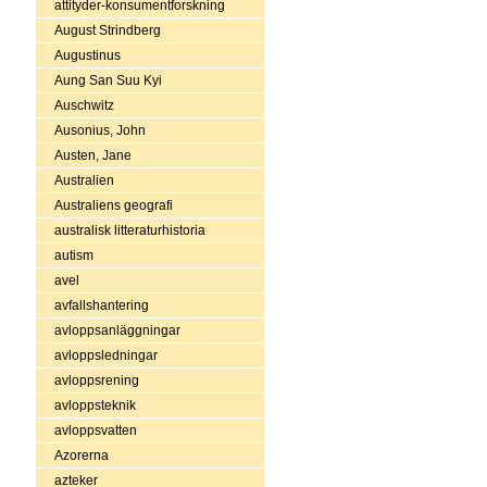
attityder-konsumentforskning
August Strindberg
Augustinus
Aung San Suu Kyi
Auschwitz
Ausonius, John
Austen, Jane
Australien
Australiens geografi
australisk litteraturhistoria
autism
avel
avfallshantering
avloppsanläggningar
avloppsledningar
avloppsrening
avloppsteknik
avloppsvatten
Azorerna
azteker