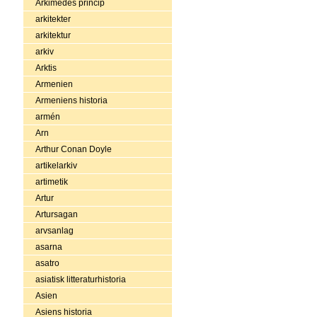
Arkimedes princip
arkitekter
arkitektur
arkiv
Arktis
Armenien
Armeniens historia
armén
Arn
Arthur Conan Doyle
artikelarkiv
artimetik
Artur
Artursagan
arvsanlag
asarna
asatro
asiatisk litteraturhistoria
Asien
Asiens historia