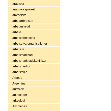
arabiska
arabiska språket
arameiska
arbetarrörelsen
arbetarskydd
arbete
arbetsförmedling
arbetsgivarorganisationer
arbetsliv
arbetsmarknad
arbetsmarknadskonflikter
arbetsmedicin
arbetsmiljö
Arboga
Argentina
aritmetik
arkeologer
arkeologi
Arkimedes