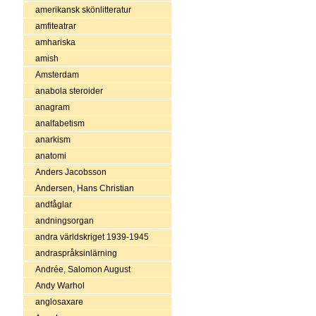
amerikansk skönlitteratur
amfiteatrar
amhariska
amish
Amsterdam
anabola steroider
anagram
analfabetism
anarkism
anatomi
Anders Jacobsson
Andersen, Hans Christian
andfåglar
andningsorgan
andra världskriget 1939-1945
andraspråksinlärning
Andrée, Salomon August
Andy Warhol
anglosaxare