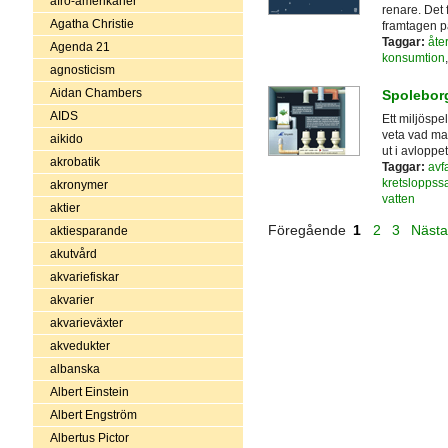
afro-amerikaner
renare. Det 
Agatha Christie
framtagen p
Taggar:
åte
Agenda 21
konsumtion
agnosticism
Aidan Chambers
Spolebor
AIDS
Ett miljöspel
veta vad man 
aikido
ut i avloppe
akrobatik
Taggar:
avf
kretsloppssa
akronymer
vatten
aktier
Föregående
1
2
3
Näst
aktiesparande
akutvård
akvariefiskar
akvarier
akvarieväxter
akvedukter
albanska
Albert Einstein
Albert Engström
Albertus Pictor