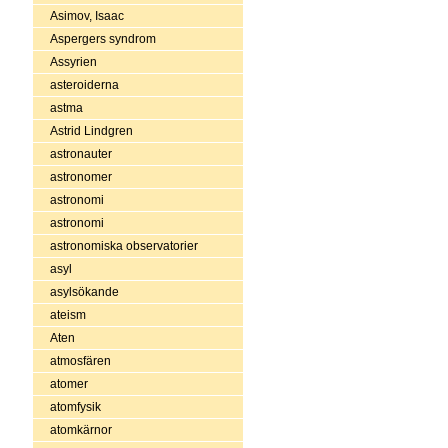
Asimov, Isaac
Aspergers syndrom
Assyrien
asteroiderna
astma
Astrid Lindgren
astronauter
astronomer
astronomi
astronomi
astronomiska observatorier
asyl
asylsökande
ateism
Aten
atmosfären
atomer
atomfysik
atomkärnor