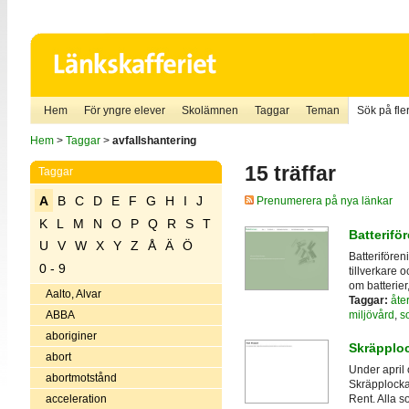
Hem
För yngre elever
Skolämnen
Taggar
Teman
Sök på fler
Hem
>
Taggar
>
avfallshantering
15 träffar
Taggar
A
B
C
D
E
F
G
H
I
J
Prenumerera på nya länkar
K
L
M
N
O
P
Q
R
S
T
Batterifö
U
V
W
X
Y
Z
Å
Ä
Ö
Batterifören
0 - 9
tillverkare 
om batterier
Aalto, Alvar
Taggar:
åte
miljövård
,
s
ABBA
aboriginer
Skräpplo
abort
Under april 
abortmotstånd
Skräpplockar
acceleration
Rent. Alla so