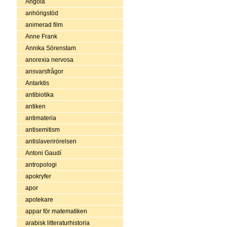
Angola
anhörigstöd
animerad film
Anne Frank
Annika Sörenstam
anorexia nervosa
ansvarsfrågor
Antarktis
antibiotika
antiken
antimateria
antisemitism
antislaverirörelsen
Antoni Gaudí
antropologi
apokryfer
apor
apotekare
appar för matematiken
arabisk litteraturhistoria