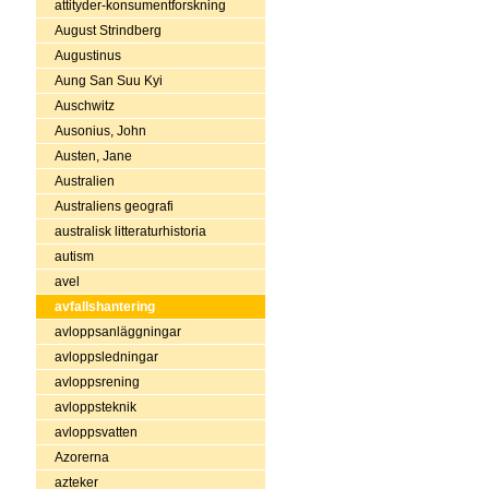
attityder-konsumentforskning
August Strindberg
Augustinus
Aung San Suu Kyi
Auschwitz
Ausonius, John
Austen, Jane
Australien
Australiens geografi
australisk litteraturhistoria
autism
avel
avfallshantering
avloppsanläggningar
avloppsledningar
avloppsrening
avloppsteknik
avloppsvatten
Azorerna
azteker