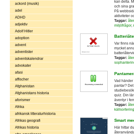
kan delta. M
ackord (musik)
och sina gra
adel
På webbsidan
aktiviteter 
ADHD
Taggar:
åte
adjektiv
miljöfrågor
,
Adolf Hitler
Batteriåt
adoption
Var finns nä
advent
mycket annat
adventister
batteriåtervi
Taggar:
åte
adventskalendrar
sophanterin
advokater
afasi
Pantamer
affischer
Vad händer 
pantar? Det 
Afghanistan
studiebesök 
Afghanistans historia
quiz. Din lä
äventyr i fem
aforismer
Taggar:
åte
Afrika
källsorterin
afrikansk litteraturhistoria
Smart me
Afrikas geografi
Afrikas historia
Här hittar d
återanvändas