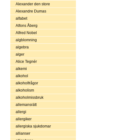
Alexander den store
Alexandre Dumas
alfabet
Alfons Åberg
Alfred Nobel
algblomning
algebra
alger
Alice Tegnér
alkemi
alkohol
alkoholfrågor
alkoholism
alkoholmissbruk
allemansrätt
allergi
allergiker
allergiska sjukdomar
allianser