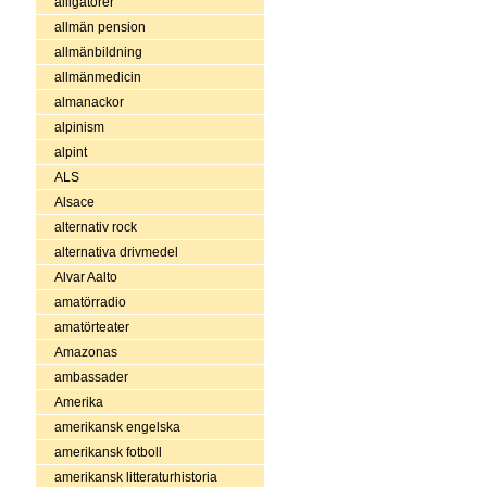
alligatorer
allmän pension
allmänbildning
allmänmedicin
almanackor
alpinism
alpint
ALS
Alsace
alternativ rock
alternativa drivmedel
Alvar Aalto
amatörradio
amatörteater
Amazonas
ambassader
Amerika
amerikansk engelska
amerikansk fotboll
amerikansk litteraturhistoria