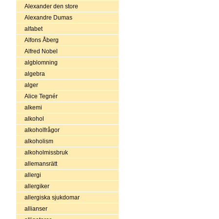
Alexander den store
Alexandre Dumas
alfabet
Alfons Åberg
Alfred Nobel
algblomning
algebra
alger
Alice Tegnér
alkemi
alkohol
alkoholfrågor
alkoholism
alkoholmissbruk
allemansrätt
allergi
allergiker
allergiska sjukdomar
allianser