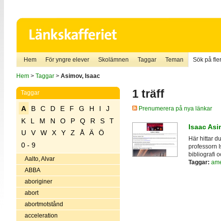
Hem
För yngre elever
Skolämnen
Taggar
Teman
Sök på fler
Hem
>
Taggar
>
Asimov, Isaac
1 träff
Taggar
A
B
C
D
E
F
G
H
I
J
Prenumerera på nya länkar
K
L
M
N
O
P
Q
R
S
T
Isaac As
U
V
W
X
Y
Z
Å
Ä
Ö
Här hittar d
0 - 9
professorn 
bibliografi o
Aalto, Alvar
Taggar:
ame
ABBA
aboriginer
abort
abortmotstånd
acceleration