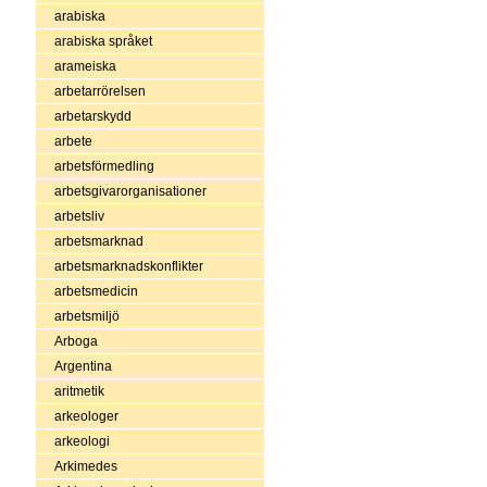
arabiska
arabiska språket
arameiska
arbetarrörelsen
arbetarskydd
arbete
arbetsförmedling
arbetsgivarorganisationer
arbetsliv
arbetsmarknad
arbetsmarknadskonflikter
arbetsmedicin
arbetsmiljö
Arboga
Argentina
aritmetik
arkeologer
arkeologi
Arkimedes