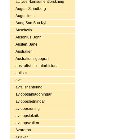
attityder-konsumentforskning
August Strindberg
Augustinus
Aung San Suu Kyi
Auschwitz
Ausonius, John
Austen, Jane
Australien
Australiens geografi
australisk litteraturhistoria
autism
avel
avfallshantering
avloppsanläggningar
avloppsledningar
avloppsrening
avloppsteknik
avloppsvatten
Azorerna
azteker