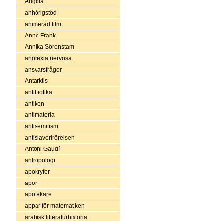
Angola
anhörigstöd
animerad film
Anne Frank
Annika Sörenstam
anorexia nervosa
ansvarsfrågor
Antarktis
antibiotika
antiken
antimateria
antisemitism
antislaverirörelsen
Antoni Gaudí
antropologi
apokryfer
apor
apotekare
appar för matematiken
arabisk litteraturhistoria