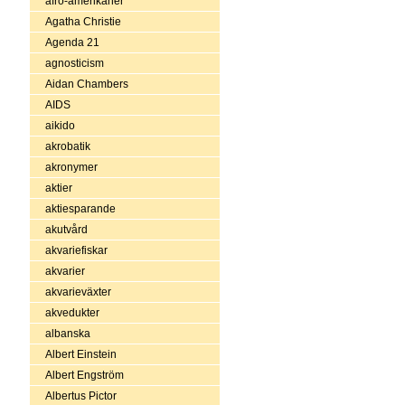
afro-amerikaner
Agatha Christie
Agenda 21
agnosticism
Aidan Chambers
AIDS
aikido
akrobatik
akronymer
aktier
aktiesparande
akutvård
akvariefiskar
akvarier
akvarieväxter
akvedukter
albanska
Albert Einstein
Albert Engström
Albertus Pictor