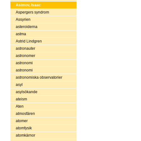
Asimov, Isaac
Aspergers syndrom
Assyrien
asteroiderna
astma
Astrid Lindgren
astronauter
astronomer
astronomi
astronomi
astronomiska observatorier
asyl
asylsökande
ateism
Aten
atmosfären
atomer
atomfysik
atomkärnor