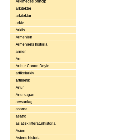
Arkimedes princip
arkitekter
arkitektur
arkiv
Arktis
Armenien
Armeniens historia
armén
Arn
Arthur Conan Doyle
artikelarkiv
artimetik
Artur
Artursagan
arvsanlag
asarna
asatro
asiatisk litteraturhistoria
Asien
Asiens historia