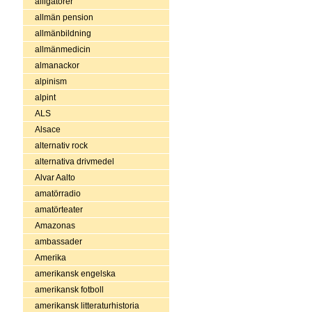
alligatorer
allmän pension
allmänbildning
allmänmedicin
almanackor
alpinism
alpint
ALS
Alsace
alternativ rock
alternativa drivmedel
Alvar Aalto
amatörradio
amatörteater
Amazonas
ambassader
Amerika
amerikansk engelska
amerikansk fotboll
amerikansk litteraturhistoria