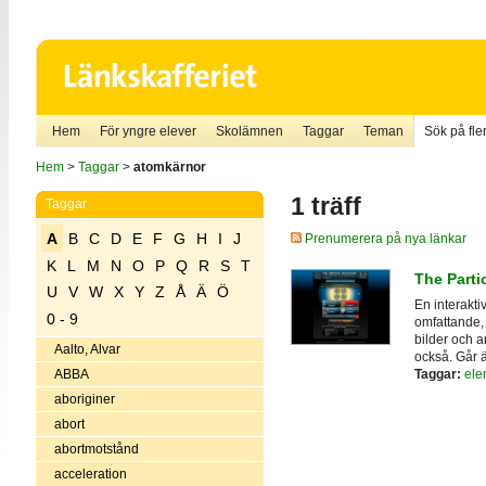
Hem
För yngre elever
Skolämnen
Taggar
Teman
Sök på fler
Hem
>
Taggar
>
atomkärnor
1 träff
Taggar
A
B
C
D
E
F
G
H
I
J
Prenumerera på nya länkar
K
L
M
N
O
P
Q
R
S
T
The Parti
U
V
W
X
Y
Z
Å
Ä
Ö
En interakti
0 - 9
omfattande, 
bilder och an
Aalto, Alvar
också. Går ä
Taggar:
ele
ABBA
aboriginer
abort
abortmotstånd
acceleration