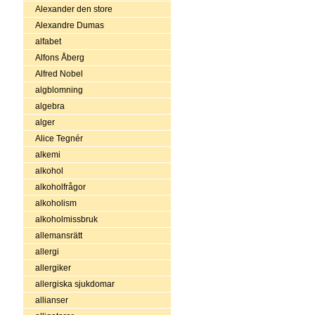
Alexander den store
Alexandre Dumas
alfabet
Alfons Åberg
Alfred Nobel
algblomning
algebra
alger
Alice Tegnér
alkemi
alkohol
alkoholfrågor
alkoholism
alkoholmissbruk
allemansrätt
allergi
allergiker
allergiska sjukdomar
allianser