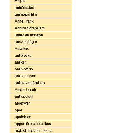
Angola
anhörigstöd
animerad film
Anne Frank
Annika Sörenstam
anorexia nervosa
ansvarsfrågor
Antarktis
antibiotika
antiken
antimateria
antisemitism
antislaverirörelsen
Antoni Gaudí
antropologi
apokryfer
apor
apotekare
appar för matematiken
arabisk litteraturhistoria