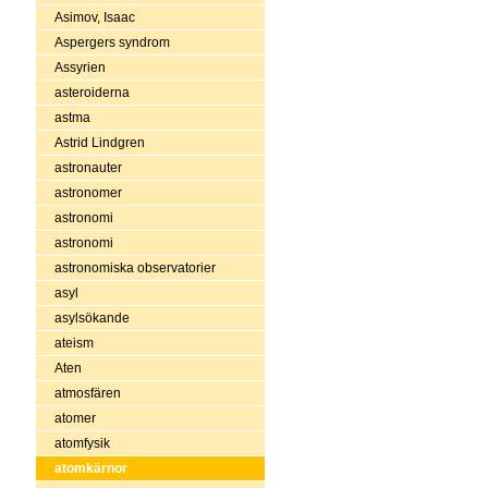
Asimov, Isaac
Aspergers syndrom
Assyrien
asteroiderna
astma
Astrid Lindgren
astronauter
astronomer
astronomi
astronomi
astronomiska observatorier
asyl
asylsökande
ateism
Aten
atmosfären
atomer
atomfysik
atomkärnor