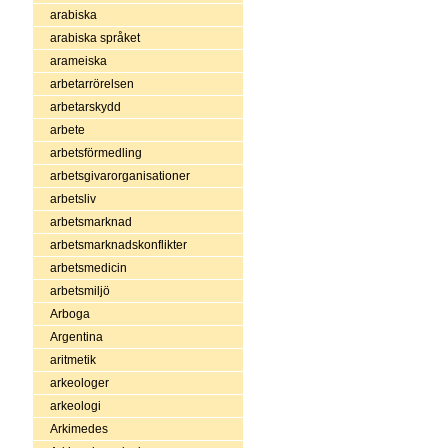
arabiska
arabiska språket
arameiska
arbetarrörelsen
arbetarskydd
arbete
arbetsförmedling
arbetsgivarorganisationer
arbetsliv
arbetsmarknad
arbetsmarknadskonflikter
arbetsmedicin
arbetsmiljö
Arboga
Argentina
aritmetik
arkeologer
arkeologi
Arkimedes