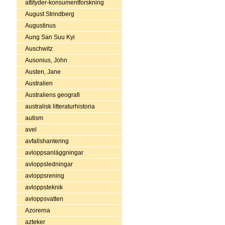
attityder-konsumentforskning
August Strindberg
Augustinus
Aung San Suu Kyi
Auschwitz
Ausonius, John
Austen, Jane
Australien
Australiens geografi
australisk litteraturhistoria
autism
avel
avfallshantering
avloppsanläggningar
avloppsledningar
avloppsrening
avloppsteknik
avloppsvatten
Azorerna
azteker