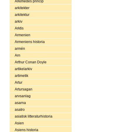
Arkimedes princip
arkitekter
arkitektur
arkiv
Arktis
Armenien
Armeniens historia
armén
Arn
Arthur Conan Doyle
artikelarkiv
artimetik
Artur
Artursagan
arvsanlag
asarna
asatro
asiatisk litteraturhistoria
Asien
Asiens historia