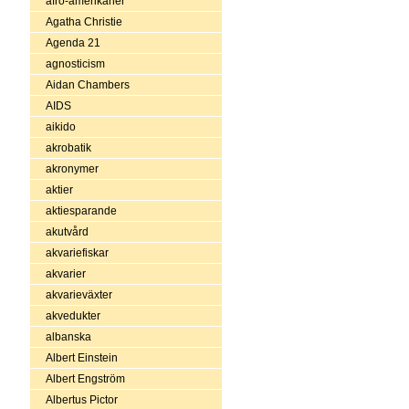
afro-amerikaner
Agatha Christie
Agenda 21
agnosticism
Aidan Chambers
AIDS
aikido
akrobatik
akronymer
aktier
aktiesparande
akutvård
akvariefiskar
akvarier
akvarieväxter
akvedukter
albanska
Albert Einstein
Albert Engström
Albertus Pictor