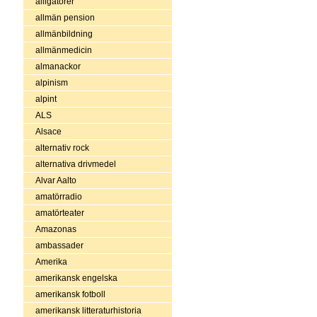
alligatorer
allmän pension
allmänbildning
allmänmedicin
almanackor
alpinism
alpint
ALS
Alsace
alternativ rock
alternativa drivmedel
Alvar Aalto
amatörradio
amatörteater
Amazonas
ambassader
Amerika
amerikansk engelska
amerikansk fotboll
amerikansk litteraturhistoria