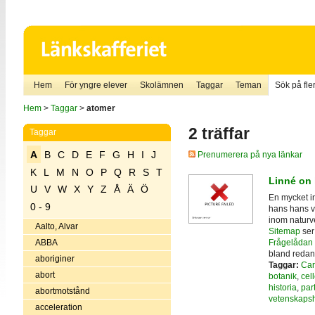
Hem
För yngre elever
Skolämnen
Taggar
Teman
Sök på fler
Hem
>
Taggar
>
atomer
2 träffar
Taggar
A
B
C
D
E
F
G
H
I
J
Prenumerera på nya länkar
K
L
M
N
O
P
Q
R
S
T
Linné on 
U
V
W
X
Y
Z
Å
Ä
Ö
En mycket i
0 - 9
hans hans v
inom naturv
Aalto, Alvar
Sitemap
ser
Frågelådan
ABBA
bland redan
aboriginer
Taggar:
Car
abort
botanik
,
cell
historia
,
part
abortmotstånd
vetenskapsh
acceleration