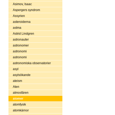
Asimov, Isaac
Aspergers syndrom
Assyrien
asteroiderna
astma
Astrid Lindgren
astronauter
astronomer
astronomi
astronomi
astronomiska observatorier
asyl
asylsökande
ateism
Aten
atmosfären
atomer
atomfysik
atomkärnor