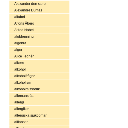
Alexander den store
Alexandre Dumas
alfabet
Alfons Åberg
Alfred Nobel
algblomning
algebra
alger
Alice Tegnér
alkemi
alkohol
alkoholfrågor
alkoholism
alkoholmissbruk
allemansrätt
allergi
allergiker
allergiska sjukdomar
allianser