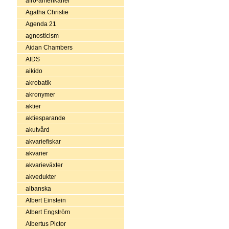
afro-amerikaner
Agatha Christie
Agenda 21
agnosticism
Aidan Chambers
AIDS
aikido
akrobatik
akronymer
aktier
aktiesparande
akutvård
akvariefiskar
akvarier
akvarieväxter
akvedukter
albanska
Albert Einstein
Albert Engström
Albertus Pictor