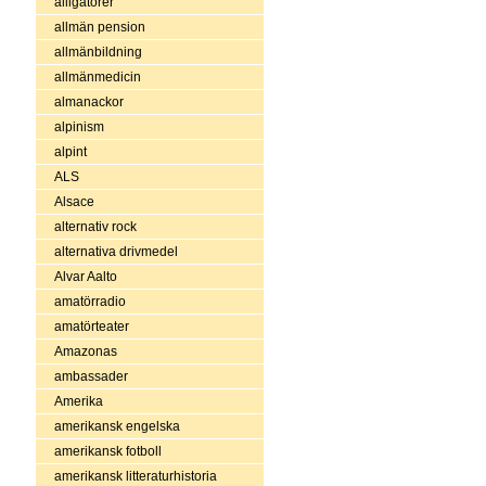
alligatorer
allmän pension
allmänbildning
allmänmedicin
almanackor
alpinism
alpint
ALS
Alsace
alternativ rock
alternativa drivmedel
Alvar Aalto
amatörradio
amatörteater
Amazonas
ambassader
Amerika
amerikansk engelska
amerikansk fotboll
amerikansk litteraturhistoria