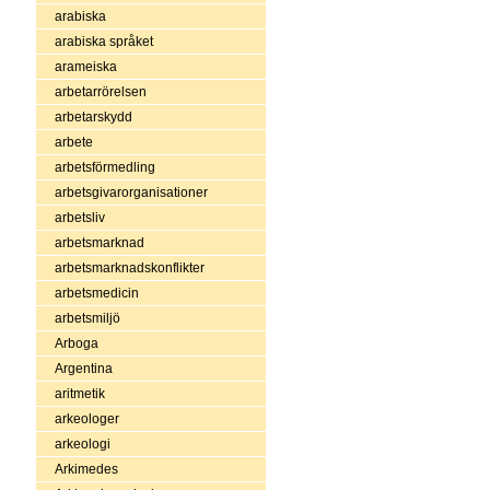
arabiska
arabiska språket
arameiska
arbetarrörelsen
arbetarskydd
arbete
arbetsförmedling
arbetsgivarorganisationer
arbetsliv
arbetsmarknad
arbetsmarknadskonflikter
arbetsmedicin
arbetsmiljö
Arboga
Argentina
aritmetik
arkeologer
arkeologi
Arkimedes