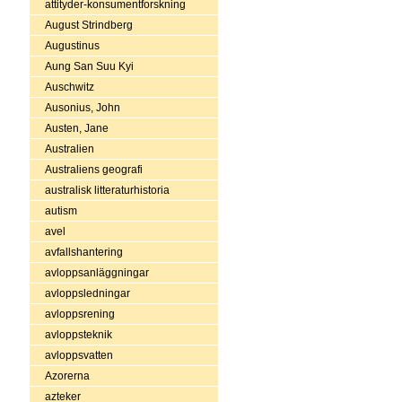
attityder-konsumentforskning
August Strindberg
Augustinus
Aung San Suu Kyi
Auschwitz
Ausonius, John
Austen, Jane
Australien
Australiens geografi
australisk litteraturhistoria
autism
avel
avfallshantering
avloppsanläggningar
avloppsledningar
avloppsrening
avloppsteknik
avloppsvatten
Azorerna
azteker