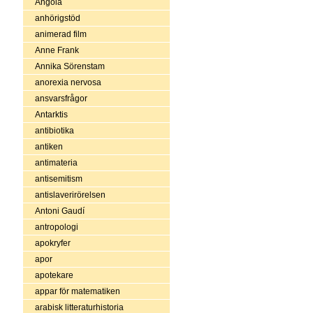
Angola
anhörigstöd
animerad film
Anne Frank
Annika Sörenstam
anorexia nervosa
ansvarsfrågor
Antarktis
antibiotika
antiken
antimateria
antisemitism
antislaverirörelsen
Antoni Gaudí
antropologi
apokryfer
apor
apotekare
appar för matematiken
arabisk litteraturhistoria