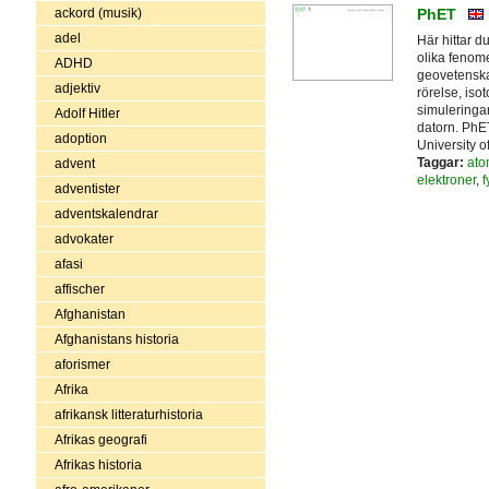
ackord (musik)
PhET
adel
Här hittar d
olika fenome
ADHD
geovetenskap
adjektiv
rörelse, iso
simuleringar
Adolf Hitler
datorn. PhE
adoption
University o
Taggar:
ato
advent
elektroner
,
f
adventister
adventskalendrar
advokater
afasi
affischer
Afghanistan
Afghanistans historia
aforismer
Afrika
afrikansk litteraturhistoria
Afrikas geografi
Afrikas historia