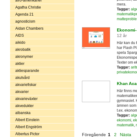
afro-amerikaner
mera.
Agatha Christie
Taggar:
alg
matematikp
Agenda 21
matteprobl
agnosticism
Aidan Chambers
Ekonomi- 
12 år
AIDS
aikido
Här kan du 
har Flash Pl
akrobatik
spela Spargr
akronymer
Ekonomispel
Texter om ek
aktier
Taggar:
arit
aktiesparande
privatekono
akutvård
Khan Ac
akvariefiskar
Här finns me
akvarier
matematiken 
akvarieväxter
gymnasiet. 
ämnen som b
akvedukter
t.ex. ekonom
albanska
Taggar:
alg
Albert Einstein
ekonomi
,
ek
matematik
,
Albert Engström
Albertus Pictor
Föregående
1
2
Nästa