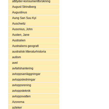
attityder-konsumentforskning
August Strindberg
Augustinus
Aung San Suu Kyi
Auschwitz
Ausonius, John
Austen, Jane
Australien
Australiens geografi
australisk litteraturhistoria
autism
avel
avfallshantering
avloppsanläggningar
avloppsledningar
avloppsrening
avloppsteknik
avloppsvatten
Azorerna
azteker