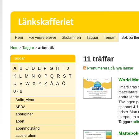
Hem
För yngre elever
Skolämnen
Taggar
Teman
Sök på fler
Hem
>
Taggar
>
aritmetik
11 träffar
Taggar
A
B
C
D
E
F
G
H
I
J
Prenumerera på nya länkar
K
L
M
N
O
P
Q
R
S
T
World Ma
U
V
W
X
Y
Z
Å
Ä
Ö
I mars firas
0 - 9
mattelärare 
andra lände
Aalto, Alvar
Tävlingen p
spannet 4-18 
ABBA
priser. Man 
aboriginer
merparten a
abort
Taggar:
arit
abortmotstånd
Mattebok
acceleration