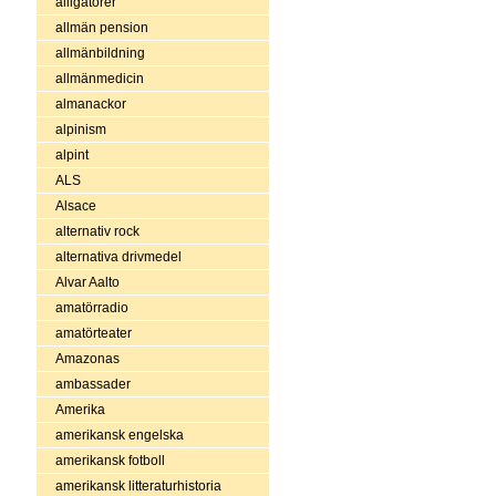
alligatorer
allmän pension
allmänbildning
allmänmedicin
almanackor
alpinism
alpint
ALS
Alsace
alternativ rock
alternativa drivmedel
Alvar Aalto
amatörradio
amatörteater
Amazonas
ambassader
Amerika
amerikansk engelska
amerikansk fotboll
amerikansk litteraturhistoria