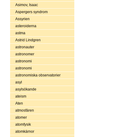
Asimov, Isaac
Aspergers syndrom
Assyrien
asteroiderna
astma
Astrid Lindgren
astronauter
astronomer
astronomi
astronomi
astronomiska observatorier
asyl
asylsökande
ateism
Aten
atmosfären
atomer
atomfysik
atomkärnor