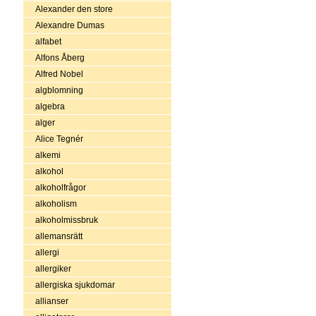
Alexander den store
Alexandre Dumas
alfabet
Alfons Åberg
Alfred Nobel
algblomning
algebra
alger
Alice Tegnér
alkemi
alkohol
alkoholfrågor
alkoholism
alkoholmissbruk
allemansrätt
allergi
allergiker
allergiska sjukdomar
allianser