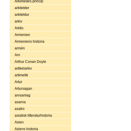
Arkimedes princip
arkitekter
arkitektur
arkiv
Arktis
Armenien
Armeniens historia
armén
Arn
Arthur Conan Doyle
artikelarkiv
artimetik
Artur
Artursagan
arvsanlag
asarna
asatro
asiatisk litteraturhistoria
Asien
Asiens historia