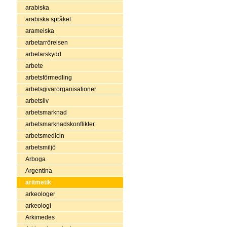
arabiska
arabiska språket
arameiska
arbetarrörelsen
arbetarskydd
arbete
arbetsförmedling
arbetsgivarorganisationer
arbetsliv
arbetsmarknad
arbetsmarknadskonflikter
arbetsmedicin
arbetsmiljö
Arboga
Argentina
aritmetik
arkeologer
arkeologi
Arkimedes