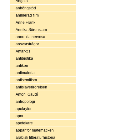
Angola
anhörigstöd
animerad film
Anne Frank
Annika Sörenstam
anorexia nervosa
ansvarsfrågor
Antarktis
antibiotika
antiken
antimateria
antisemitism
antislaverirörelsen
Antoni Gaudí
antropologi
apokryfer
apor
apotekare
appar för matematiken
arabisk litteraturhistoria