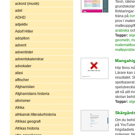
Teori, räkne
ackord (musik)
grundskolan
adel
förklaringar
träna på
övn
ADHD
prov i matem
adjektiv
matteuppgif
arabiska
och
Adolf Hitler
Taggar:
alg
adoption
geometri
,
ma
matematiku
advent
matteprobl
adventister
adventskalendrar
Mangahi
advokater
Här finns må
Lärare kan 
afasi
resultatet. 
affischer
spelbaserat
Afghanistan
spelutveckla
att nå allt 
Afghanistans historia
skolan behöv
aforismer
Taggar:
alg
Afrika
Skärgård
afrikansk litteraturhistoria
Om du behöve
Afrikas geografi
på YouTube-
Afrikas historia
högstadiets 
potenser, tä