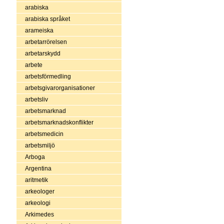
arabiska
arabiska språket
arameiska
arbetarrörelsen
arbetarskydd
arbete
arbetsförmedling
arbetsgivarorganisationer
arbetsliv
arbetsmarknad
arbetsmarknadskonflikter
arbetsmedicin
arbetsmiljö
Arboga
Argentina
aritmetik
arkeologer
arkeologi
Arkimedes