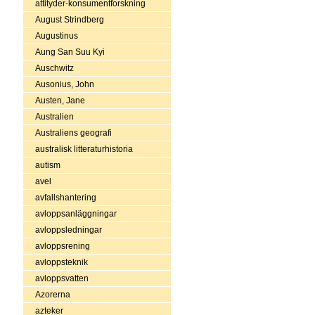
attityder-konsumentforskning
August Strindberg
Augustinus
Aung San Suu Kyi
Auschwitz
Ausonius, John
Austen, Jane
Australien
Australiens geografi
australisk litteraturhistoria
autism
avel
avfallshantering
avloppsanläggningar
avloppsledningar
avloppsrening
avloppsteknik
avloppsvatten
Azorerna
azteker