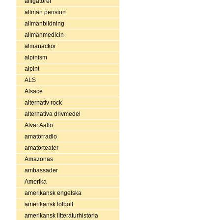
alligatorer
allmän pension
allmänbildning
allmänmedicin
almanackor
alpinism
alpint
ALS
Alsace
alternativ rock
alternativa drivmedel
Alvar Aalto
amatörradio
amatörteater
Amazonas
ambassader
Amerika
amerikansk engelska
amerikansk fotboll
amerikansk litteraturhistoria