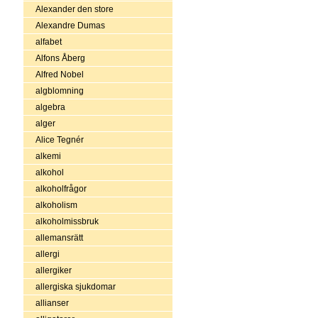
Alexander den store
Alexandre Dumas
alfabet
Alfons Åberg
Alfred Nobel
algblomning
algebra
alger
Alice Tegnér
alkemi
alkohol
alkoholfrågor
alkoholism
alkoholmissbruk
allemansrätt
allergi
allergiker
allergiska sjukdomar
allianser