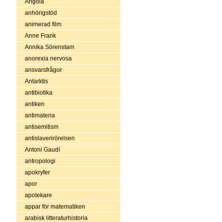
Angola
anhörigstöd
animerad film
Anne Frank
Annika Sörenstam
anorexia nervosa
ansvarsfrågor
Antarktis
antibiotika
antiken
antimateria
antisemitism
antislaverirörelsen
Antoni Gaudí
antropologi
apokryfer
apor
apotekare
appar för matematiken
arabisk litteraturhistoria