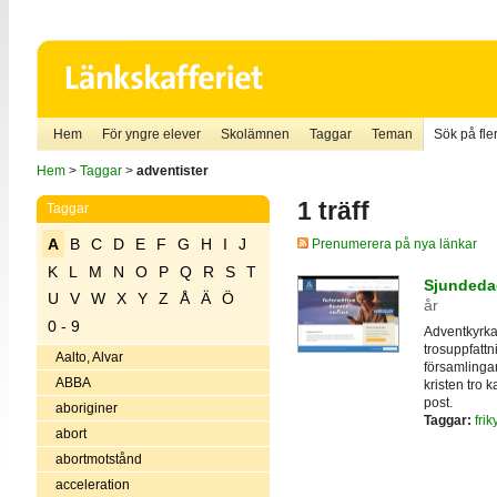
Hem
För yngre elever
Skolämnen
Taggar
Teman
Sök på fler
Hem
>
Taggar
>
adventister
1 träff
Taggar
A
B
C
D
E
F
G
H
I
J
Prenumerera på nya länkar
K
L
M
N
O
P
Q
R
S
T
Sjundedag
U
V
W
X
Y
Z
Å
Ä
Ö
år
0 - 9
Adventkyrka
trosuppfattn
Aalto, Alvar
församlinga
ABBA
kristen tro
post.
aboriginer
Taggar:
frik
abort
abortmotstånd
acceleration