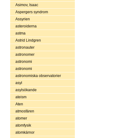
Asimov, Isaac
Aspergers syndrom
Assyrien
asteroiderna
astma
Astrid Lindgren
astronauter
astronomer
astronomi
astronomi
astronomiska observatorier
asyl
asylsökande
ateism
Aten
atmosfären
atomer
atomfysik
atomkärnor