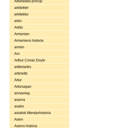
Arkimedes princip
arkitekter
arkitektur
arkiv
Arktis
Armenien
Armeniens historia
armén
Arn
Arthur Conan Doyle
artikelarkiv
artimetik
Artur
Artursagan
arvsanlag
asarna
asatro
asiatisk litteraturhistoria
Asien
Asiens historia