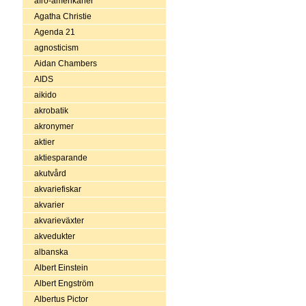
afro-amerikaner
Agatha Christie
Agenda 21
agnosticism
Aidan Chambers
AIDS
aikido
akrobatik
akronymer
aktier
aktiesparande
akutvård
akvariefiskar
akvarier
akvarieväxter
akvedukter
albanska
Albert Einstein
Albert Engström
Albertus Pictor