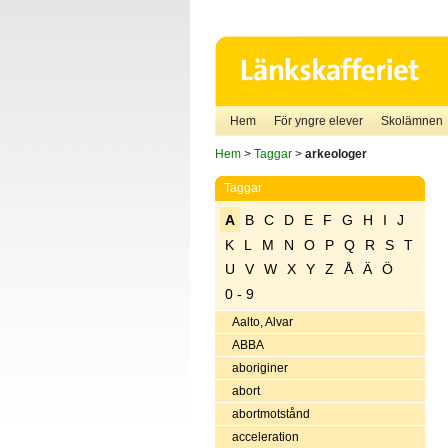
Hem
För yngre elever
Skolämnen
Hem
>
Taggar
>
arkeologer
Taggar
A
B
C
D
E
F
G
H
I
J
K
L
M
N
O
P
Q
R
S
T
U
V
W
X
Y
Z
Å
Ä
Ö
0 - 9
Aalto, Alvar
ABBA
aboriginer
abort
abortmotstånd
acceleration