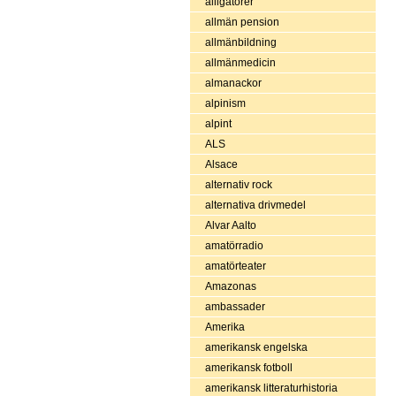
alligatorer
allmän pension
allmänbildning
allmänmedicin
almanackor
alpinism
alpint
ALS
Alsace
alternativ rock
alternativa drivmedel
Alvar Aalto
amatörradio
amatörteater
Amazonas
ambassader
Amerika
amerikansk engelska
amerikansk fotboll
amerikansk litteraturhistoria