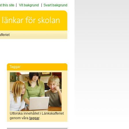
 this site
Vit bakgrund
Svart bakgrund
feriet
Taggar
Utforska innehållet i Länkskafferiet
genom våra
taggar
.