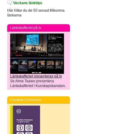
Veckans länktips
Här hittar du de 50 senast tillkomna
länkarna
Länkskafferiet på tv
Länkskafferiet presenteras på tv
Se Alma Taawo presentera
Länkskafferiet i Kunskapskanalen.
Creative Commons