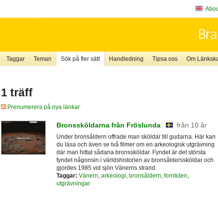
About
Taggar
Teman
Sök på fler sätt
Handledning
Tipsa oss
Om Länkskaf
1 träff
Prenumerera på nya länkar
Bronssköldarna från Fröslunda
från 10 år
Under bronsåldern offrade man sköldar till gudarna. Här kan
du läsa och även se två filmer om en arkeologisk utgrävning
där man hittat sådana bronssköldar. Fyndet är det största
fyndet någonsin i världshistorien av bronsålderssköldar och
gjordes 1985 vid sjön Vänerns strand.
Taggar:
Vänern
,
arkeologi
,
bronsåldern
,
forntiden
,
utgrävningar