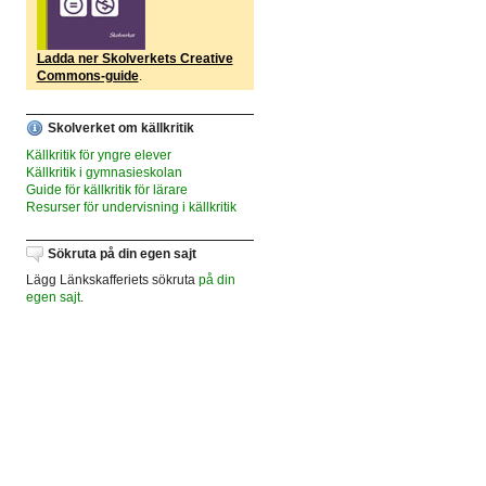
Ladda ner Skolverkets Creative
Commons-guide
.
Skolverket om källkritik
Källkritik för yngre elever
Källkritik i gymnasieskolan
Guide för källkritik för lärare
Resurser för undervisning i källkritik
Sökruta på din egen sajt
Lägg Länkskafferiets sökruta
på din
egen sajt
.