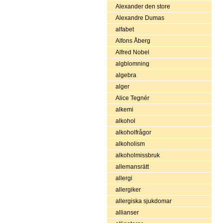
Alexander den store
Alexandre Dumas
alfabet
Alfons Åberg
Alfred Nobel
algblomning
algebra
alger
Alice Tegnér
alkemi
alkohol
alkoholfrågor
alkoholism
alkoholmissbruk
allemansrätt
allergi
allergiker
allergiska sjukdomar
allianser