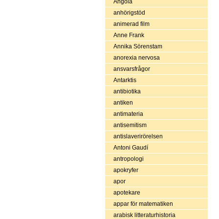
Angola
anhörigstöd
animerad film
Anne Frank
Annika Sörenstam
anorexia nervosa
ansvarsfrågor
Antarktis
antibiotika
antiken
antimateria
antisemitism
antislaverirörelsen
Antoni Gaudí
antropologi
apokryfer
apor
apotekare
appar för matematiken
arabisk litteraturhistoria