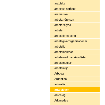
arabiska
arabiska språket
arameiska
arbetarrörelsen
arbetarskydd
arbete
arbetsförmedling
arbetsgivarorganisationer
arbetsliv
arbetsmarknad
arbetsmarknadskonflikter
arbetsmedicin
arbetsmiljö
Arboga
Argentina
aritmetik
arkeologer
arkeologi
Arkimedes