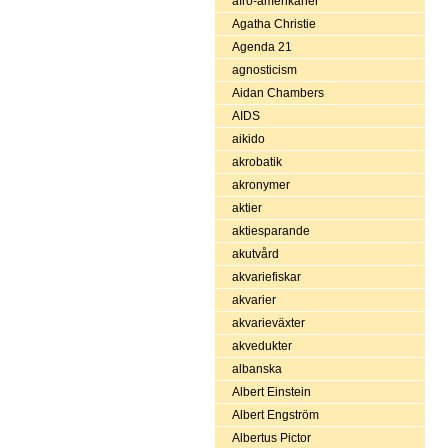
afro-amerikaner
Agatha Christie
Agenda 21
agnosticism
Aidan Chambers
AIDS
aikido
akrobatik
akronymer
aktier
aktiesparande
akutvård
akvariefiskar
akvarier
akvarieväxter
akvedukter
albanska
Albert Einstein
Albert Engström
Albertus Pictor