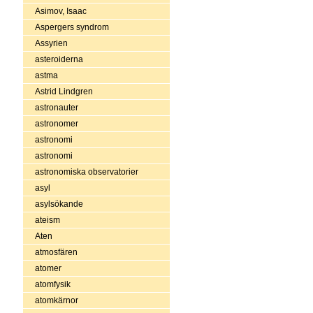
Asimov, Isaac
Aspergers syndrom
Assyrien
asteroiderna
astma
Astrid Lindgren
astronauter
astronomer
astronomi
astronomi
astronomiska observatorier
asyl
asylsökande
ateism
Aten
atmosfären
atomer
atomfysik
atomkärnor