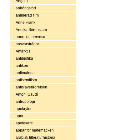
Angola
anhörigstöd
animerad film
Anne Frank
Annika Sörenstam
anorexia nervosa
ansvarsfrågor
Antarktis
antibiotika
antiken
antimateria
antisemitism
antislaverirörelsen
Antoni Gaudí
antropologi
apokryfer
apor
apotekare
appar för matematiken
arabisk litteraturhistoria