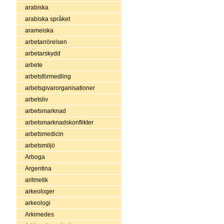
arabiska
arabiska språket
arameiska
arbetarrörelsen
arbetarskydd
arbete
arbetsförmedling
arbetsgivarorganisationer
arbetsliv
arbetsmarknad
arbetsmarknadskonflikter
arbetsmedicin
arbetsmiljö
Arboga
Argentina
aritmetik
arkeologer
arkeologi
Arkimedes