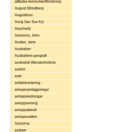
attityder-konsumentforskning
August Strindberg
Augustinus
Aung San Suu Kyi
Auschwitz
Ausonius, John
Austen, Jane
Australien
Australiens geografi
australisk litteraturhistoria
autism
avel
avfallshantering
avloppsanläggningar
avloppsledningar
avloppsrening
avloppsteknik
avloppsvatten
Azorerna
azteker