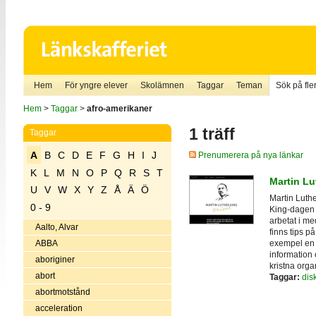
Hem
För yngre elever
Skolämnen
Taggar
Teman
Sök på fler
Hem
>
Taggar
>
afro-amerikaner
1 träff
Taggar
A
B
C
D
E
F
G
H
I
J
Prenumerera på nya länkar
K
L
M
N
O
P
Q
R
S
T
Martin Lu
U
V
W
X
Y
Z
Å
Ä
Ö
Martin Luthe
0 - 9
King-dagen (
arbetat i m
Aalto, Alvar
finns tips på
exempel e
ABBA
information 
aboriginer
kristna orga
abort
Taggar:
dis
abortmotstånd
acceleration