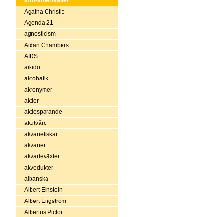
afro-amerikaner
Agatha Christie
Agenda 21
agnosticism
Aidan Chambers
AIDS
aikido
akrobatik
akronymer
aktier
aktiesparande
akutvård
akvariefiskar
akvarier
akvarieväxter
akvedukter
albanska
Albert Einstein
Albert Engström
Albertus Pictor