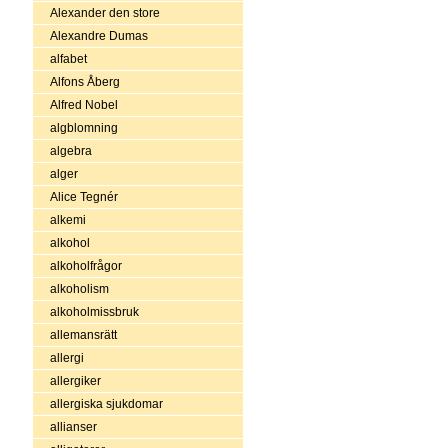
Alexander den store
Alexandre Dumas
alfabet
Alfons Åberg
Alfred Nobel
algblomning
algebra
alger
Alice Tegnér
alkemi
alkohol
alkoholfrågor
alkoholism
alkoholmissbruk
allemansrätt
allergi
allergiker
allergiska sjukdomar
allianser