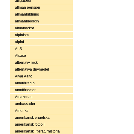
alligatorer
allmän pension
allmänbildning
allmänmedicin
almanackor
alpinism
alpint
ALS
Alsace
alternativ rock
alternativa drivmedel
Alvar Aalto
amatörradio
amatörteater
Amazonas
ambassader
Amerika
amerikansk engelska
amerikansk fotboll
amerikansk litteraturhistoria