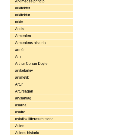
Arkimedes princip
arkitekter
arkitektur
arkiv
Arktis
Armenien
Armeniens historia
armén
Arn
Arthur Conan Doyle
artikelarkiv
artimetik
Artur
Artursagan
arvsanlag
asarna
asatro
asiatisk litteraturhistoria
Asien
Asiens historia