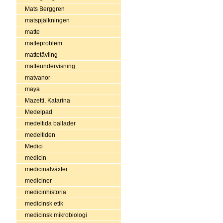
Mats Berggren
matspjälkningen
matte
matteproblem
mattetävling
matteundervisning
matvanor
maya
Mazetti, Katarina
Medelpad
medeltida ballader
medeltiden
Medici
medicin
medicinalväxter
mediciner
medicinhistoria
medicinsk etik
medicinsk mikrobiologi