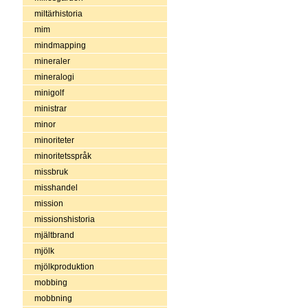
miltärhistoria
mim
mindmapping
mineraler
mineralogi
minigolf
ministrar
minor
minoriteter
minoritetsspråk
missbruk
misshandel
mission
missionshistoria
mjältbrand
mjölk
mjölkproduktion
mobbing
mobbning