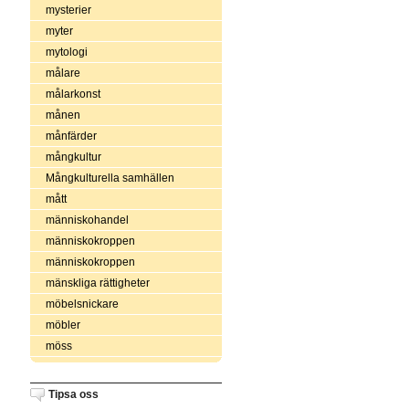
mysterier
myter
mytologi
målare
målarkonst
månen
månfärder
mångkultur
Mångkulturella samhällen
mått
människohandel
människokroppen
människokroppen
mänskliga rättigheter
möbelsnickare
möbler
möss
Tipsa oss