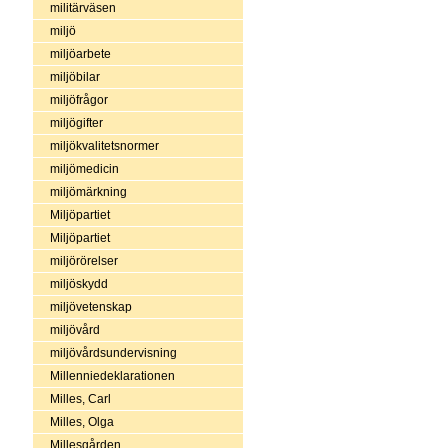
militärväsen
miljö
miljöarbete
miljöbilar
miljöfrågor
miljögifter
miljökvalitetsnormer
miljömedicin
miljömärkning
Miljöpartiet
Miljöpartiet
miljörörelser
miljöskydd
miljövetenskap
miljövård
miljövårdsundervisning
Millenniedeklarationen
Milles, Carl
Milles, Olga
Millesgården