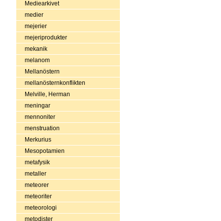
Mediearkivet
medier
mejerier
mejeriprodukter
mekanik
melanom
Mellanöstern
mellanösternkonflikten
Melville, Herman
meningar
mennoniter
menstruation
Merkurius
Mesopotamien
metafysik
metaller
meteorer
meteoriter
meteorologi
metodister