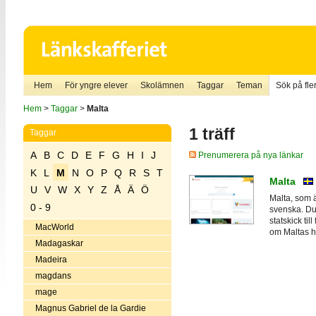
Hem
För yngre elever
Skolämnen
Taggar
Teman
Sök på fler
Hem
>
Taggar
>
Malta
1 träff
Taggar
A
B
C
D
E
F
G
H
I
J
Prenumerera på nya länkar
K
L
M
N
O
P
Q
R
S
T
Malta
U
V
W
X
Y
Z
Å
Ä
Ö
Malta, som ä
0 - 9
svenska. Du 
statskick til
MacWorld
om Maltas hi
Madagaskar
Madeira
magdans
mage
Magnus Gabriel de la Gardie