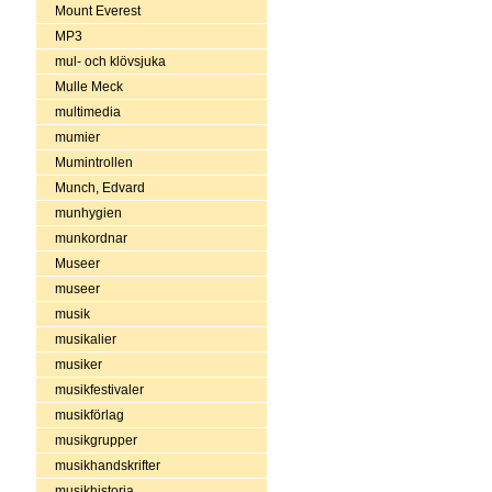
Mount Everest
MP3
mul- och klövsjuka
Mulle Meck
multimedia
mumier
Mumintrollen
Munch, Edvard
munhygien
munkordnar
Museer
museer
musik
musikalier
musiker
musikfestivaler
musikförlag
musikgrupper
musikhandskrifter
musikhistoria