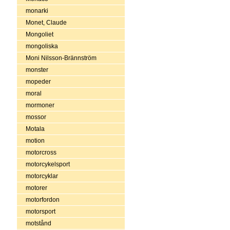
monarki
Monet, Claude
Mongoliet
mongoliska
Moni Nilsson-Brännström
monster
mopeder
moral
mormoner
mossor
Motala
motion
motorcross
motorcykelsport
motorcyklar
motorer
motorfordon
motorsport
motstånd