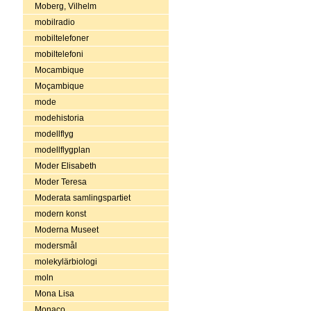
Moberg, Vilhelm
mobilradio
mobiltelefoner
mobiltelefoni
Mocambique
Moçambique
mode
modehistoria
modellflyg
modellflygplan
Moder Elisabeth
Moder Teresa
Moderata samlingspartiet
modern konst
Moderna Museet
modersmål
molekylärbiologi
moln
Mona Lisa
Monaco