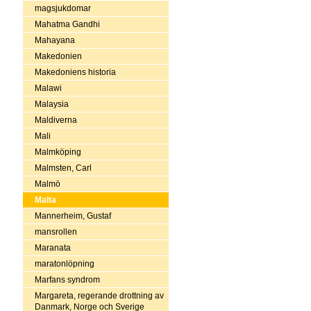
magsjukdomar
Mahatma Gandhi
Mahayana
Makedonien
Makedoniens historia
Malawi
Malaysia
Maldiverna
Mali
Malmköping
Malmsten, Carl
Malmö
Malta
Mannerheim, Gustaf
mansrollen
Maranata
maratonlöpning
Marfans syndrom
Margareta, regerande drottning av
Danmark, Norge och Sverige