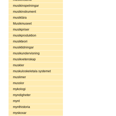
musikinspelningar
musikinstrument
musiklära
Musikmuseet
musikpriser
musikproduktion
musikteori
musiktidningar
musikundervisning
musikvetenskap
muskler
muskuloskeletala systemet
muslimer
musslor
mykologi
myndigheter
mynt
mynthistoria
myskoxar