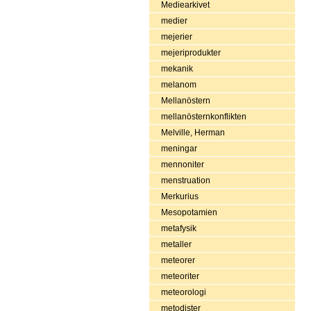
Mediearkivet
medier
mejerier
mejeriprodukter
mekanik
melanom
Mellanöstern
mellanösternkonflikten
Melville, Herman
meningar
mennoniter
menstruation
Merkurius
Mesopotamien
metafysik
metaller
meteorer
meteoriter
meteorologi
metodister