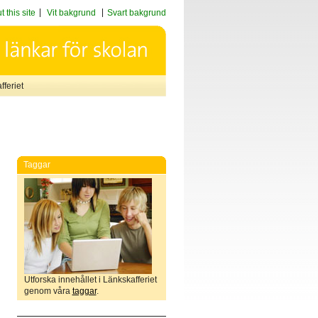
 this site
Vit bakgrund
Svart bakgrund
feriet
Taggar
Utforska innehållet i Länkskafferiet
genom våra
taggar
.