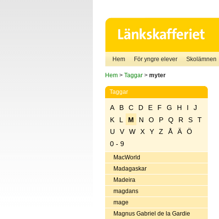
Hem
För yngre elever
Skolämnen
Hem
>
Taggar
>
myter
Taggar
A
B
C
D
E
F
G
H
I
J
K
L
M
N
O
P
Q
R
S
T
U
V
W
X
Y
Z
Å
Ä
Ö
0 - 9
MacWorld
Madagaskar
Madeira
magdans
mage
Magnus Gabriel de la Gardie