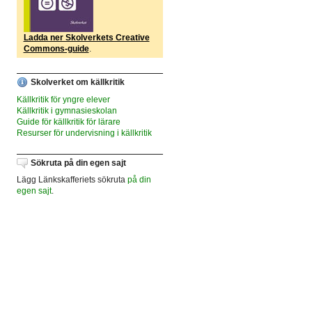
Ladda ner Skolverkets Creative
Commons-guide
.
Skolverket om källkritik
Källkritik för yngre elever
Källkritik i gymnasieskolan
Guide för källkritik för lärare
Resurser för undervisning i källkritik
Sökruta på din egen sajt
Lägg Länkskafferiets sökruta
på din
egen sajt
.