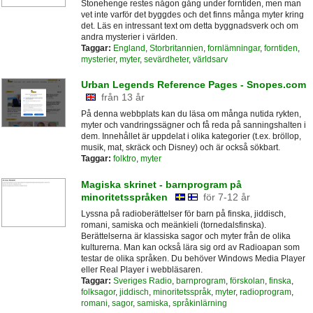
Stonehenge restes någon gång under forntiden, men man
vet inte varför det byggdes och det finns många myter kring
det. Läs en intressant text om detta byggnadsverk och om
andra mysterier i världen.
Taggar:
England
,
Storbritannien
,
fornlämningar
,
forntiden
,
mysterier
,
myter
,
sevärdheter
,
världsarv
Urban Legends Reference Pages - Snopes.com
från 13 år
På denna webbplats kan du läsa om många nutida rykten,
myter och vandringssägner och få reda på sanningshalten i
dem. Innehållet är uppdelat i olika kategorier (t.ex. bröllop,
musik, mat, skräck och Disney) och är också sökbart.
Taggar:
folktro
,
myter
Magiska skrinet - barnprogram på
minoritetsspråken
för 7-12 år
Lyssna på radioberättelser för barn på finska, jiddisch,
romani, samiska och meänkieli (tornedalsfinska).
Berättelserna är klassiska sagor och myter från de olika
kulturerna. Man kan också lära sig ord av Radioapan som
testar de olika språken. Du behöver Windows Media Player
eller Real Player i webbläsaren.
Taggar:
Sveriges Radio
,
barnprogram
,
förskolan
,
finska
,
folksagor
,
jiddisch
,
minoritetsspråk
,
myter
,
radioprogram
,
romani
,
sagor
,
samiska
,
språkinlärning