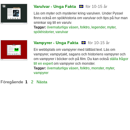
Varulvar - Unga Fakta
för 10-15 år
Läs om myter och mysterier kring varulven. Under Pyssel
finns också en spökhistoria om varulvar och tips på hur man
sminkar sig till en varulv.
Taggar:
övernaturliga väsen
,
folktro
,
legender
,
myter
,
spökhistorier
,
varulvar
Vampyrer - Unga Fakta
för 10-15 år
En webbplats om vampyrer med lättläst text. Läs om
vampyrer, vampyrjakt, sagans och historiens vampyrer och
om vampyrer i böcker och på film. Du kan också
ställa frågor
till en expert
om vampyrer och monster.
Taggar:
övernaturliga väsen
,
folktro
,
monster
,
myter
,
vampyrer
Föregående
1
2
Nästa