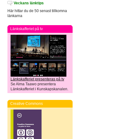
Veckans länktips
Här hittar du de 50 senast tillkomna
länkarna
Länkskafferiet på tv
Länkskafferiet presenteras på tv
Se Alma Taawo presentera
Länkskafferiet i Kunskapskanalen.
Creative Commons