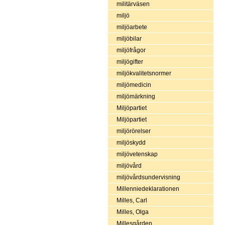
militärväsen
miljö
miljöarbete
miljöbilar
miljöfrågor
miljögifter
miljökvalitetsnormer
miljömedicin
miljömärkning
Miljöpartiet
Miljöpartiet
miljörörelser
miljöskydd
miljövetenskap
miljövård
miljövårdsundervisning
Millenniedeklarationen
Milles, Carl
Milles, Olga
Millesgården