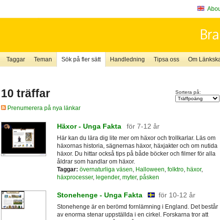
About
Taggar
Teman
Sök på fler sätt
Handledning
Tipsa oss
Om Länkskaf
10 träffar
Sortera på:
Prenumerera på nya länkar
Häxor - Unga Fakta
för 7-12 år
Här kan du lära dig lite mer om häxor och trollkarlar. Läs om
häxornas historia, sägnernas häxor, häxjakter och om nutida
häxor. Du hittar också tips på både böcker och filmer för alla
åldrar som handlar om häxor.
Taggar:
övernaturliga väsen
,
Halloween
,
folktro
,
häxor
,
häxprocesser
,
legender
,
myter
,
påsken
Stonehenge - Unga Fakta
för 10-12 år
Stonehenge är en berömd fornlämning i England. Det består
av enorma stenar uppställda i en cirkel. Forskarna tror att