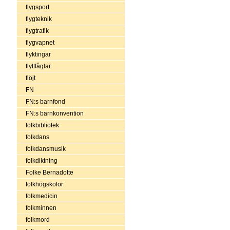
flygsport
flygteknik
flygtrafik
flygvapnet
flyktingar
flyttfåglar
flöjt
FN
FN:s barnfond
FN:s barnkonvention
folkbibliotek
folkdans
folkdansmusik
folkdiktning
Folke Bernadotte
folkhögskolor
folkmedicin
folkminnen
folkmord