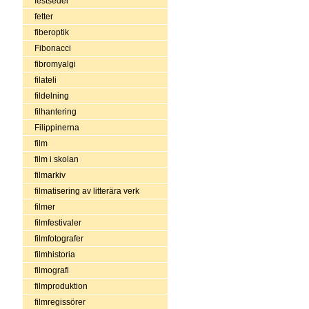
festseder
fetter
fiberoptik
Fibonacci
fibromyalgi
filateli
fildelning
filhantering
Filippinerna
film
film i skolan
filmarkiv
filmatisering av litterära verk
filmer
filmfestivaler
filmfotografer
filmhistoria
filmografi
filmproduktion
filmregissörer