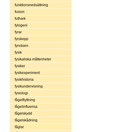
funktionsnedsättning
fusion
futhark
fylogeni
fyrar
fyrskepp
fyrväsen
fysik
fysikaliska måttenheter
fysiker
fysikexperiment
fysikhistoria
fysikundervisning
fysiologi
fågelflyttning
fågelinfluensa
fågelskydd
fågelskådning
fåglar