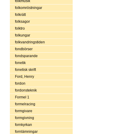
folkmusik
folkomröstningar
folkrätt
folksagor
folktro
folkungar
folkvandringstiden
fondbörser
fondsparande
fonetik
fonetisk skrift
Ford, Henry
fordon
fordonsteknik
Formel 1
formelracing
formgivare
formgivning
fornkyrkan
fornlämningar