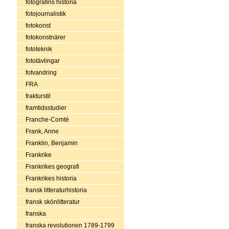
fotografins historia
fotojournalistik
fotokonst
fotokonstnärer
fototeknik
fototävlingar
fotvandring
FRA
frakturstil
framtidsstudier
Franche-Comté
Frank, Anne
Franklin, Benjamin
Frankrike
Frankrikes geografi
Frankrikes historia
fransk litteraturhistoria
fransk skönlitteratur
franska
franska revolutionen 1789-1799