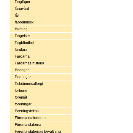
fångläger
fångvård
får
fäbodmusik
fäktning
fängelser
färgblindhet
färglära
Färöarna
Färöarnas historia
fästingar
fästningar
födoämnesallergi
förbund
föremål
föreningar
föreningsteknik
Förenta nationerna
Förenta staterna
Förenta staternas förvaltning