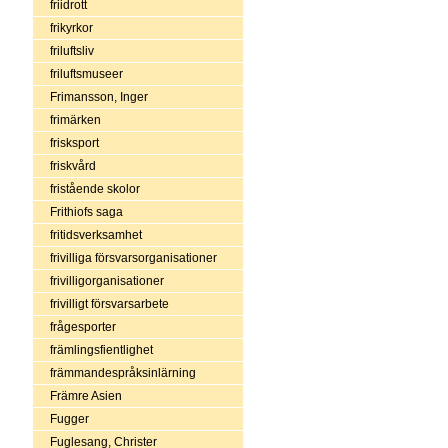
friidrott
frikyrkor
friluftsliv
friluftsmuseer
Frimansson, Inger
frimärken
frisksport
friskvård
fristående skolor
Frithiofs saga
fritidsverksamhet
frivilliga försvarsorganisationer
frivilligorganisationer
frivilligt försvarsarbete
frågesporter
främlingsfientlighet
främmandespråksinlärning
Främre Asien
Fugger
Fuglesang, Christer