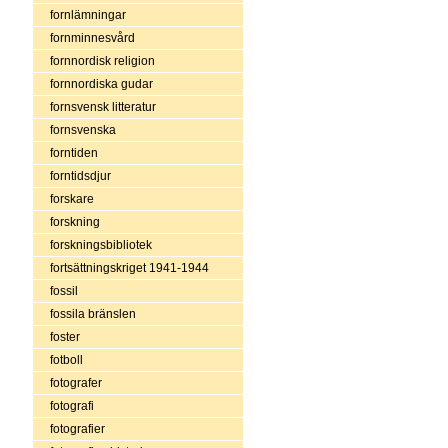
fornlämningar
fornminnesvård
fornnordisk religion
fornnordiska gudar
fornsvensk litteratur
fornsvenska
forntiden
forntidsdjur
forskare
forskning
forskningsbibliotek
fortsättningskriget 1941-1944
fossil
fossila bränslen
foster
fotboll
fotografer
fotografi
fotografier