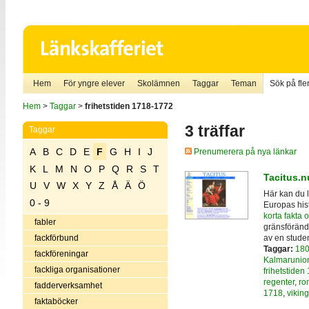
Hem
För yngre elever
Skolämnen
Taggar
Teman
Sök på fler
Hem
>
Taggar
>
frihetstiden 1718-1772
3 träffar
Taggar
A
B
C
D
E
F
G
H
I
J
Prenumerera på nya länkar
K
L
M
N
O
P
Q
R
S
T
Tacitus.n
U
V
W
X
Y
Z
Å
Ä
Ö
Här kan du l
0 - 9
Europas hist
korta fakta
fabler
gränsföränd
av en studen
fackförbund
Taggar:
180
fackföreningar
Kalmarunio
fackliga organisationer
frihetstide
regenter
,
ro
fadderverksamhet
1718
,
vikin
faktaböcker