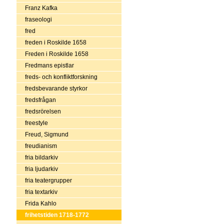
Franz Kafka
fraseologi
fred
freden i Roskilde 1658
Freden i Roskilde 1658
Fredmans epistlar
freds- och konfliktforskning
fredsbevarande styrkor
fredsfrågan
fredsrörelsen
freestyle
Freud, Sigmund
freudianism
fria bildarkiv
fria ljudarkiv
fria teatergrupper
fria textarkiv
Frida Kahlo
frihetstiden 1718-1772