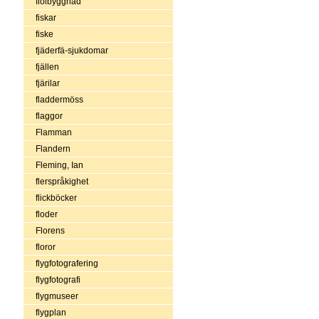
fiolbyggnad
fiskar
fiske
fjäderfä-sjukdomar
fjällen
fjärilar
fladdermöss
flaggor
Flamman
Flandern
Fleming, Ian
flerspråkighet
flickböcker
floder
Florens
floror
flygfotografering
flygfotografi
flygmuseer
flygplan