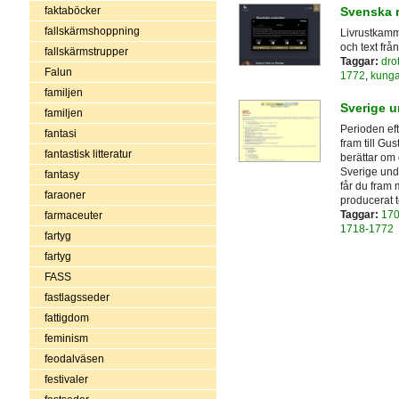
faktaböcker
Svenska 
fallskärmshoppning
Livrustkamm
och text frå
fallskärmstrupper
Taggar:
dro
Falun
1772
,
kunga
familjen
Sverige u
familjen
Perioden eft
fantasi
fram till Gu
fantastisk litteratur
berättar om 
Sverige unde
fantasy
får du fram 
faraoner
producerat t
Taggar:
170
farmaceuter
1718-1772
fartyg
fartyg
FASS
fastlagsseder
fattigdom
feminism
feodalväsen
festivaler