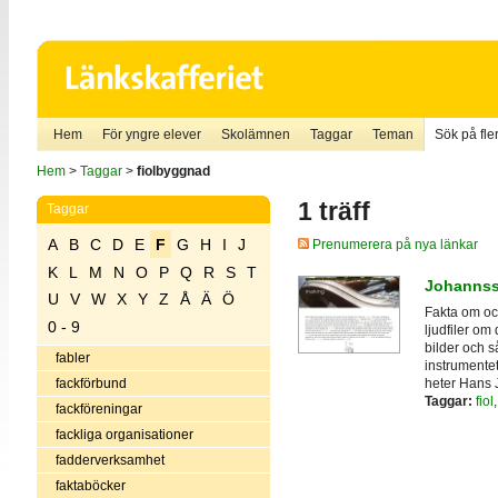
Hem
För yngre elever
Skolämnen
Taggar
Teman
Sök på fler
Hem
>
Taggar
>
fiolbyggnad
1 träff
Taggar
A
B
C
D
E
F
G
H
I
J
Prenumerera på nya länkar
K
L
M
N
O
P
Q
R
S
T
Johannss
U
V
W
X
Y
Z
Å
Ä
Ö
Fakta om och
0 - 9
ljudfiler om 
bilder och s
fabler
instrumentet
heter Hans 
fackförbund
Taggar:
fiol
fackföreningar
fackliga organisationer
fadderverksamhet
faktaböcker