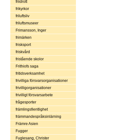
friidrott
frikyrkor
friluftsliv
friluftsmuseer
Frimansson, Inger
frimärken
frisksport
friskvård
fristående skolor
Frithiofs saga
fritidsverksamhet
frivilliga försvarsorganisationer
frivilligorganisationer
frivilligt försvarsarbete
frågesporter
främlingsfientlighet
främmandespråksinlärning
Främre Asien
Fugger
Fuglesang, Christer