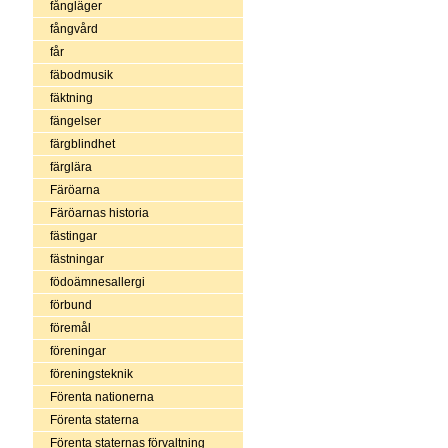
fångläger
fångvård
får
fäbodmusik
fäktning
fängelser
färgblindhet
färglära
Färöarna
Färöarnas historia
fästingar
fästningar
födoämnesallergi
förbund
föremål
föreningar
föreningsteknik
Förenta nationerna
Förenta staterna
Förenta staternas förvaltning