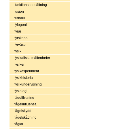
funktionsnedsättning
fusion
futhark
fylogeni
fyrar
fyrskepp
fyrväsen
fysik
fysikaliska måttenheter
fysiker
fysikexperiment
fysikhistoria
fysikundervisning
fysiologi
fågelflyttning
fågelinfluensa
fågelskydd
fågelskådning
fåglar