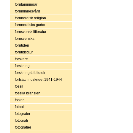
fornlämningar
fornminnesvård
fornnordisk religion
fornnordiska gudar
fornsvensk litteratur
fornsvenska
forntiden
forntidsdjur
forskare
forskning
forskningsbibliotek
fortsättningskriget 1941-1944
fossil
fossila bränslen
foster
fotboll
fotografer
fotografi
fotografier