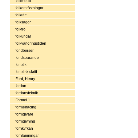
folkmusik
folkomröstningar
folkrätt
folksagor
folktro
folkungar
folkvandringstiden
fondbörser
fondsparande
fonetik
fonetisk skrift
Ford, Henry
fordon
fordonsteknik
Formel 1
formelracing
formgivare
formgivning
fornkyrkan
fornlämningar