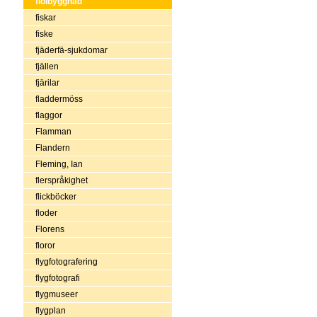
fiolbyggnad
fiskar
fiske
fjäderfä-sjukdomar
fjällen
fjärilar
fladdermöss
flaggor
Flamman
Flandern
Fleming, Ian
flerspråkighet
flickböcker
floder
Florens
floror
flygfotografering
flygfotografi
flygmuseer
flygplan