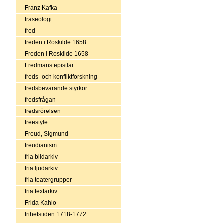
Franz Kafka
fraseologi
fred
freden i Roskilde 1658
Freden i Roskilde 1658
Fredmans epistlar
freds- och konfliktforskning
fredsbevarande styrkor
fredsfrågan
fredsrörelsen
freestyle
Freud, Sigmund
freudianism
fria bildarkiv
fria ljudarkiv
fria teatergrupper
fria textarkiv
Frida Kahlo
frihetstiden 1718-1772