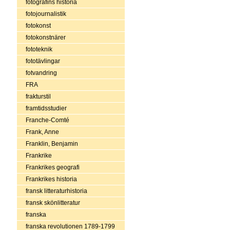
fotografins historia
fotojournalistik
fotokonst
fotokonstnärer
fototeknik
fototävlingar
fotvandring
FRA
frakturstil
framtidsstudier
Franche-Comté
Frank, Anne
Franklin, Benjamin
Frankrike
Frankrikes geografi
Frankrikes historia
fransk litteraturhistoria
fransk skönlitteratur
franska
franska revolutionen 1789-1799