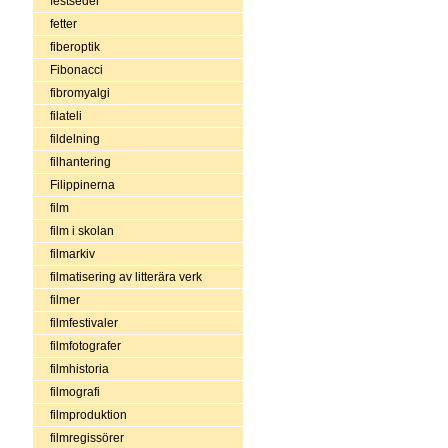
festseder
fetter
fiberoptik
Fibonacci
fibromyalgi
filateli
fildelning
filhantering
Filippinerna
film
film i skolan
filmarkiv
filmatisering av litterära verk
filmer
filmfestivaler
filmfotografer
filmhistoria
filmografi
filmproduktion
filmregissörer