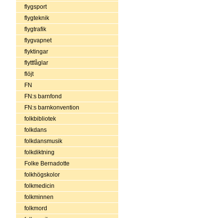
flygsport
flygteknik
flygtrafik
flygvapnet
flyktingar
flyttfåglar
flöjt
FN
FN:s barnfond
FN:s barnkonvention
folkbibliotek
folkdans
folkdansmusik
folkdiktning
Folke Bernadotte
folkhögskolor
folkmedicin
folkminnen
folkmord