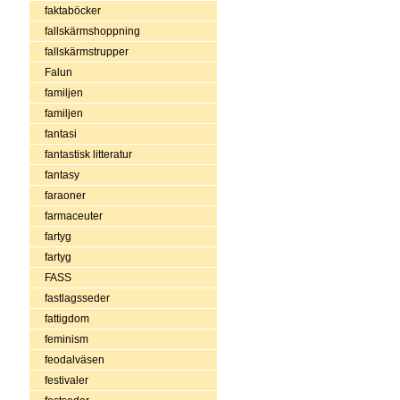
faktaböcker
fallskärmshoppning
fallskärmstrupper
Falun
familjen
familjen
fantasi
fantastisk litteratur
fantasy
faraoner
farmaceuter
fartyg
fartyg
FASS
fastlagsseder
fattigdom
feminism
feodalväsen
festivaler