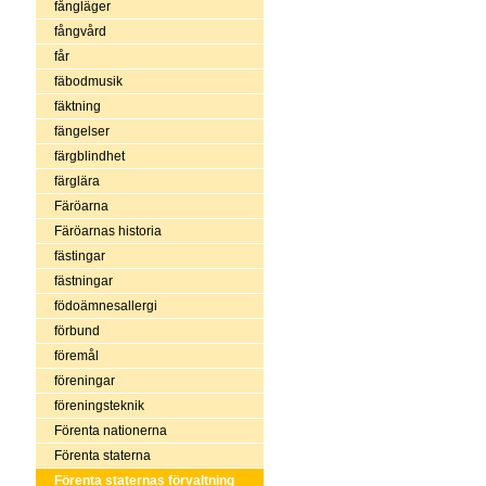
fångläger
fångvård
får
fäbodmusik
fäktning
fängelser
färgblindhet
färglära
Färöarna
Färöarnas historia
fästingar
fästningar
födoämnesallergi
förbund
föremål
föreningar
föreningsteknik
Förenta nationerna
Förenta staterna
Förenta staternas förvaltning