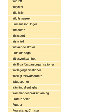
friidrott
frikyrkor
friluftsliv
friluftsmuseer
Frimansson, Inger
frimärken
frisksport
friskvård
fristående skolor
Frithiofs saga
fritidsverksamhet
frivilliga försvarsorganisationer
frivilligorganisationer
frivilligt försvarsarbete
frågesporter
främlingsfientlighet
främmandespråksinlärning
Främre Asien
Fugger
Fuglesang, Christer