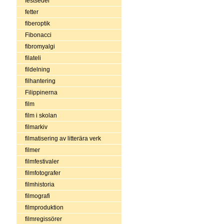
festseder
fetter
fiberoptik
Fibonacci
fibromyalgi
filateli
fildelning
filhantering
Filippinerna
film
film i skolan
filmarkiv
filmatisering av litterära verk
filmer
filmfestivaler
filmfotografer
filmhistoria
filmografi
filmproduktion
filmregissörer