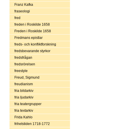
Franz Kafka
fraseologi
fred
freden i Roskilde 1658
Freden i Roskilde 1658
Fredmans epistlar
freds- och konfliktforskning
fredsbevarande styrkor
fredsfrågan
fredsrörelsen
freestyle
Freud, Sigmund
freudianism
fria bildarkiv
fria ljudarkiv
fria teatergrupper
fria textarkiv
Frida Kahlo
frihetstiden 1718-1772