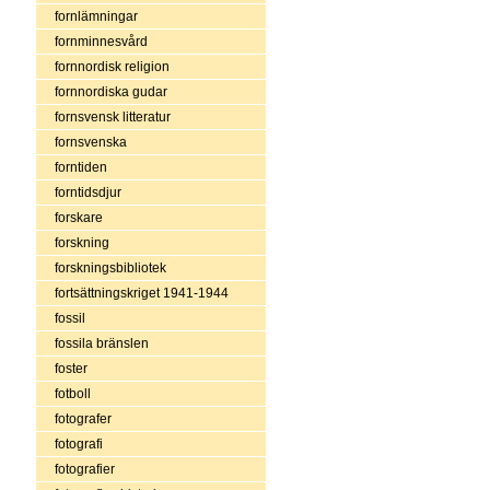
fornlämningar
fornminnesvård
fornnordisk religion
fornnordiska gudar
fornsvensk litteratur
fornsvenska
forntiden
forntidsdjur
forskare
forskning
forskningsbibliotek
fortsättningskriget 1941-1944
fossil
fossila bränslen
foster
fotboll
fotografer
fotografi
fotografier