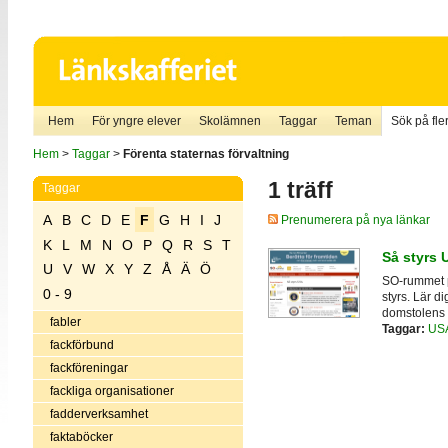
Hem
För yngre elever
Skolämnen
Taggar
Teman
Sök på fler
Hem
>
Taggar
>
Förenta staternas förvaltning
1 träff
Taggar
A
B
C
D
E
F
G
H
I
J
Prenumerera på nya länkar
K
L
M
N
O
P
Q
R
S
T
Så styrs 
U
V
W
X
Y
Z
Å
Ä
Ö
SO-rummet p
0 - 9
styrs. Lär d
domstolens o
fabler
Taggar:
US
fackförbund
fackföreningar
fackliga organisationer
fadderverksamhet
faktaböcker