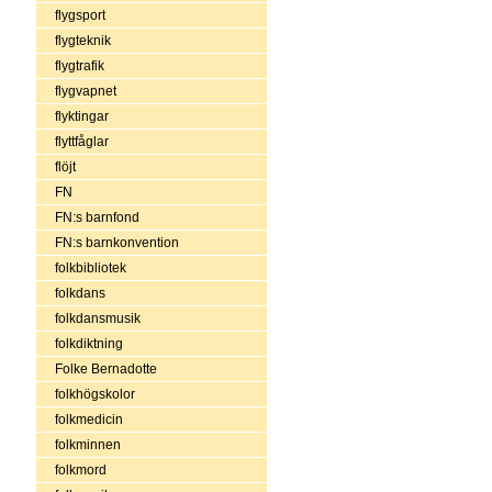
flygsport
flygteknik
flygtrafik
flygvapnet
flyktingar
flyttfåglar
flöjt
FN
FN:s barnfond
FN:s barnkonvention
folkbibliotek
folkdans
folkdansmusik
folkdiktning
Folke Bernadotte
folkhögskolor
folkmedicin
folkminnen
folkmord