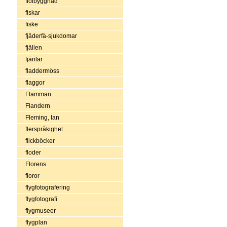
fiolbyggnad
fiskar
fiske
fjäderfä-sjukdomar
fjällen
fjärilar
fladdermöss
flaggor
Flamman
Flandern
Fleming, Ian
flerspråkighet
flickböcker
floder
Florens
floror
flygfotografering
flygfotografi
flygmuseer
flygplan