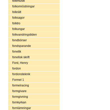
folkmusik
folkomröstningar
folkrätt
folksagor
folktro
folkungar
folkvandringstiden
fondbörser
fondsparande
fonetik
fonetisk skrift
Ford, Henry
fordon
fordonsteknik
Formel 1
formelracing
formgivare
formgivning
fornkyrkan
fornlämningar