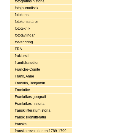
fotografins historia
fotojournalistik
fotokonst
fotokonstnärer
fototeknik
fototävlingar
fotvandring
FRA
frakturstil
framtidsstudier
Franche-Comté
Frank, Anne
Franklin, Benjamin
Frankrike
Frankrikes geografi
Frankrikes historia
fransk litteraturhistoria
fransk skönlitteratur
franska
franska revolutionen 1789-1799