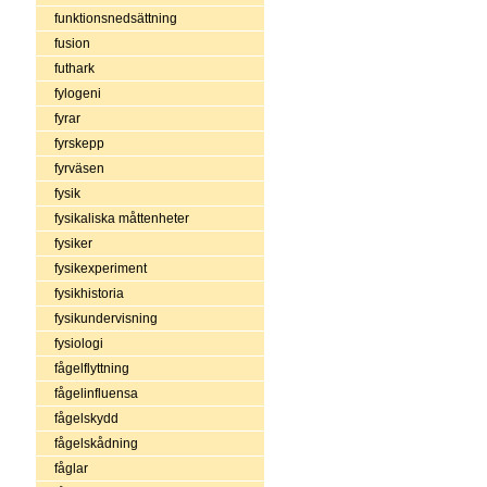
funktionsnedsättning
fusion
futhark
fylogeni
fyrar
fyrskepp
fyrväsen
fysik
fysikaliska måttenheter
fysiker
fysikexperiment
fysikhistoria
fysikundervisning
fysiologi
fågelflyttning
fågelinfluensa
fågelskydd
fågelskådning
fåglar