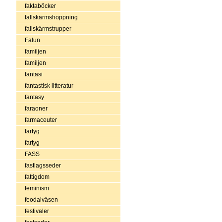
faktaböcker
fallskärmshoppning
fallskärmstrupper
Falun
familjen
familjen
fantasi
fantastisk litteratur
fantasy
faraoner
farmaceuter
fartyg
fartyg
FASS
fastlagsseder
fattigdom
feminism
feodalväsen
festivaler