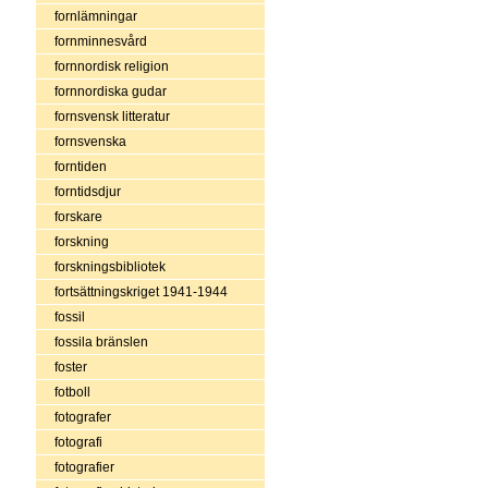
fornlämningar
fornminnesvård
fornnordisk religion
fornnordiska gudar
fornsvensk litteratur
fornsvenska
forntiden
forntidsdjur
forskare
forskning
forskningsbibliotek
fortsättningskriget 1941-1944
fossil
fossila bränslen
foster
fotboll
fotografer
fotografi
fotografier