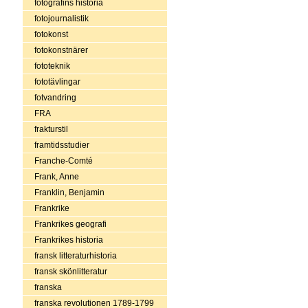
fotografins historia
fotojournalistik
fotokonst
fotokonstnärer
fototeknik
fototävlingar
fotvandring
FRA
frakturstil
framtidsstudier
Franche-Comté
Frank, Anne
Franklin, Benjamin
Frankrike
Frankrikes geografi
Frankrikes historia
fransk litteraturhistoria
fransk skönlitteratur
franska
franska revolutionen 1789-1799