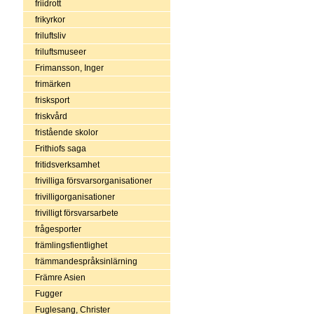
friidrott
frikyrkor
friluftsliv
friluftsmuseer
Frimansson, Inger
frimärken
frisksport
friskvård
fristående skolor
Frithiofs saga
fritidsverksamhet
frivilliga försvarsorganisationer
frivilligorganisationer
frivilligt försvarsarbete
frågesporter
främlingsfientlighet
främmandespråksinlärning
Främre Asien
Fugger
Fuglesang, Christer