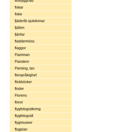
fiolbyggnad
fiskar
fiske
fjäderfä-sjukdomar
fjällen
fjärilar
fladdermöss
flaggor
Flamman
Flandern
Fleming, Ian
flerspråkighet
flickböcker
floder
Florens
floror
flygfotografering
flygfotografi
flygmuseer
flygplan