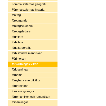
Förenta staternas geografi
Förenta staternas historia
företag
företagande
företagsekonomi
företagsledare
författare
författare
författarporträtt
förhistoriska människan
Förintelsen
förkortningslexikon
förlossningar
förnamn
förnybara energikällor
föroreningar
föroreningsfrågor
förromantiken och romantiken
församlingar