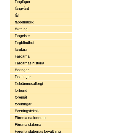
fångläger
fångvård
får
fäbodmusik
fäktning
fängelser
färgblindhet
färglära
Färöarna
Färöarnas historia
fästingar
fästningar
födoämnesallergi
förbund
föremål
föreningar
föreningsteknik
Förenta nationerna
Förenta staterna
Förenta staternas förvaltning