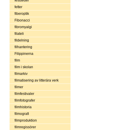
festseder
fetter
fiberoptik
Fibonacci
fibromyalgi
filateli
fildelning
filhantering
Filippinerna
film
film i skolan
filmarkiv
filmatisering av litterära verk
filmer
filmfestivaler
filmfotografer
filmhistoria
filmografi
filmproduktion
filmregissörer