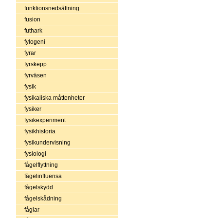
funktionsnedsättning
fusion
futhark
fylogeni
fyrar
fyrskepp
fyrväsen
fysik
fysikaliska måttenheter
fysiker
fysikexperiment
fysikhistoria
fysikundervisning
fysiologi
fågelflyttning
fågelinfluensa
fågelskydd
fågelskådning
fåglar