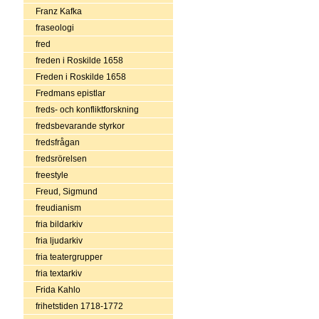
Franz Kafka
fraseologi
fred
freden i Roskilde 1658
Freden i Roskilde 1658
Fredmans epistlar
freds- och konfliktforskning
fredsbevarande styrkor
fredsfrågan
fredsrörelsen
freestyle
Freud, Sigmund
freudianism
fria bildarkiv
fria ljudarkiv
fria teatergrupper
fria textarkiv
Frida Kahlo
frihetstiden 1718-1772