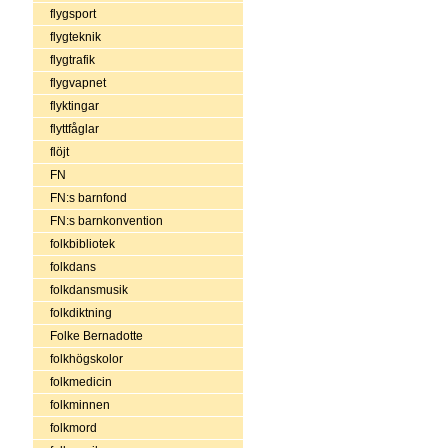
flygsport
flygteknik
flygtrafik
flygvapnet
flyktingar
flyttfåglar
flöjt
FN
FN:s barnfond
FN:s barnkonvention
folkbibliotek
folkdans
folkdansmusik
folkdiktning
Folke Bernadotte
folkhögskolor
folkmedicin
folkminnen
folkmord