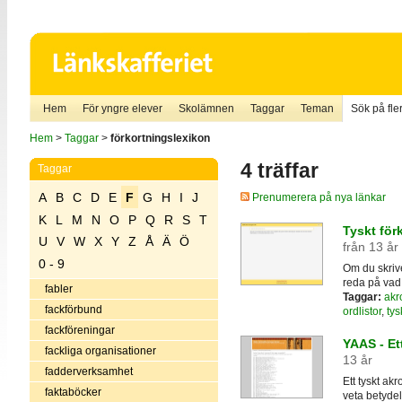
Hem
För yngre elever
Skolämnen
Taggar
Teman
Sök på fler
Hem
>
Taggar
>
förkortningslexikon
4 träffar
Taggar
A
B
C
D
E
F
G
H
I
J
Prenumerera på nya länkar
K
L
M
N
O
P
Q
R
S
T
Tyskt för
U
V
W
X
Y
Z
Å
Ä
Ö
från 13 år
0 - 9
Om du skrive
reda på vad 
fabler
Taggar:
akr
fackförbund
ordlistor
,
tys
fackföreningar
YAAS - Et
fackliga organisationer
13 år
fadderverksamhet
Ett tyskt ak
faktaböcker
veta betyde