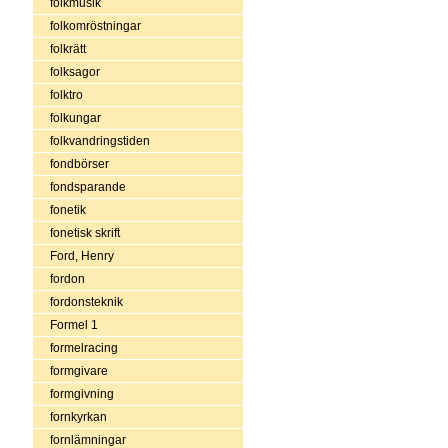
folkmusik
folkomröstningar
folkrätt
folksagor
folktro
folkungar
folkvandringstiden
fondbörser
fondsparande
fonetik
fonetisk skrift
Ford, Henry
fordon
fordonsteknik
Formel 1
formelracing
formgivare
formgivning
fornkyrkan
fornlämningar