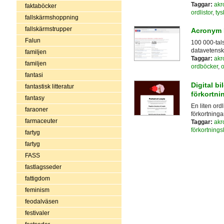
Taggar:
akr
faktaböcker
ordlistor
,
tys
fallskärmshoppning
fallskärmstrupper
Acronym 
Falun
100 000-tals
datavetensk
familjen
Taggar:
akr
familjen
ordböcker
,
o
fantasi
Digital b
fantastisk litteratur
förkortni
fantasy
En liten ord
faraoner
förkortninga
farmaceuter
Taggar:
akr
förkortnings
fartyg
fartyg
FASS
fastlagsseder
fattigdom
feminism
feodalväsen
festivaler