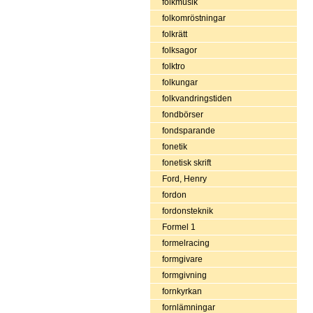
folkmusik
folkomröstningar
folkrätt
folksagor
folktro
folkungar
folkvandringstiden
fondbörser
fondsparande
fonetik
fonetisk skrift
Ford, Henry
fordon
fordonsteknik
Formel 1
formelracing
formgivare
formgivning
fornkyrkan
fornlämningar