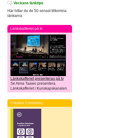
Veckans länktips
Här hittar du de 50 senast tillkomna
länkarna
Länkskafferiet på tv
Länkskafferiet presenteras på tv
Se Alma Taawo presentera
Länkskafferiet i Kunskapskanalen.
Creative Commons