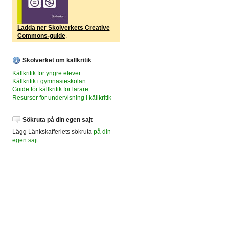
Ladda ner Skolverkets Creative
Commons-guide
.
Skolverket om källkritik
Källkritik för yngre elever
Källkritik i gymnasieskolan
Guide för källkritik för lärare
Resurser för undervisning i källkritik
Sökruta på din egen sajt
Lägg Länkskafferiets sökruta
på din
egen sajt
.