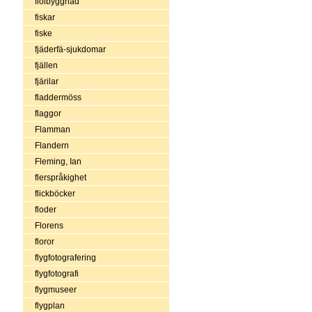
fiolbyggnad
fiskar
fiske
fjäderfä-sjukdomar
fjällen
fjärilar
fladdermöss
flaggor
Flamman
Flandern
Fleming, Ian
flerspråkighet
flickböcker
floder
Florens
floror
flygfotografering
flygfotografi
flygmuseer
flygplan