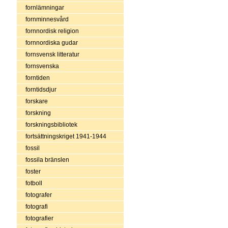
fornlämningar
fornminnesvård
fornnordisk religion
fornnordiska gudar
fornsvensk litteratur
fornsvenska
forntiden
forntidsdjur
forskare
forskning
forskningsbibliotek
fortsättningskriget 1941-1944
fossil
fossila bränslen
foster
fotboll
fotografer
fotografi
fotografier