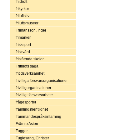
friidrott
frikyrkor
friluftsliv
friluftsmuseer
Frimansson, Inger
frimärken
frisksport
friskvård
fristående skolor
Frithiofs saga
fritidsverksamhet
frivilliga försvarsorganisationer
frivilligorganisationer
frivilligt försvarsarbete
frågesporter
främlingsfientlighet
främmandespråksinlärning
Främre Asien
Fugger
Fuglesang, Christer