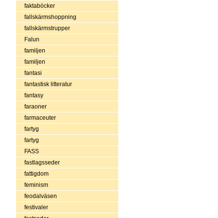
faktaböcker
fallskärmshoppning
fallskärmstrupper
Falun
familjen
familjen
fantasi
fantastisk litteratur
fantasy
faraoner
farmaceuter
fartyg
fartyg
FASS
fastlagsseder
fattigdom
feminism
feodalväsen
festivaler