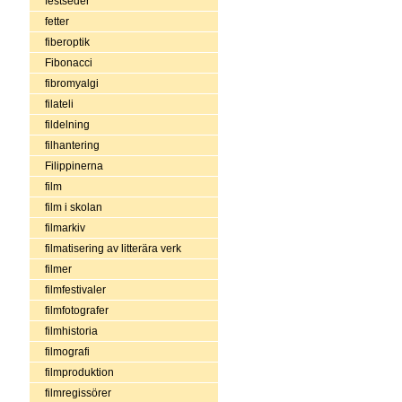
festseder
fetter
fiberoptik
Fibonacci
fibromyalgi
filateli
fildelning
filhantering
Filippinerna
film
film i skolan
filmarkiv
filmatisering av litterära verk
filmer
filmfestivaler
filmfotografer
filmhistoria
filmografi
filmproduktion
filmregissörer