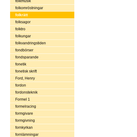
folkmusik
folkomröstningar
folkrätt
folksagor
folktro
folkungar
folkvandringstiden
fondbörser
fondsparande
fonetik
fonetisk skrift
Ford, Henry
fordon
fordonsteknik
Formel 1
formelracing
formgivare
formgivning
fornkyrkan
fornlämningar