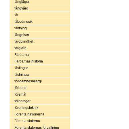
fångläger
fångvård
får
fäbodmusik
fäktning
fängelser
färgblindhet
färglära
Färöarna
Färöarnas historia
fästingar
fästningar
födoämnesallergi
förbund
föremål
föreningar
föreningsteknik
Förenta nationerna
Förenta staterna
Förenta staternas förvaltning