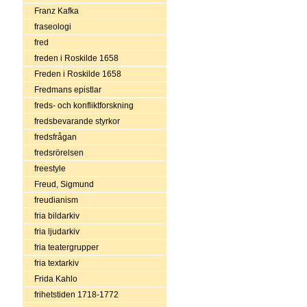
Franz Kafka
fraseologi
fred
freden i Roskilde 1658
Freden i Roskilde 1658
Fredmans epistlar
freds- och konfliktforskning
fredsbevarande styrkor
fredsfrågan
fredsrörelsen
freestyle
Freud, Sigmund
freudianism
fria bildarkiv
fria ljudarkiv
fria teatergrupper
fria textarkiv
Frida Kahlo
frihetstiden 1718-1772