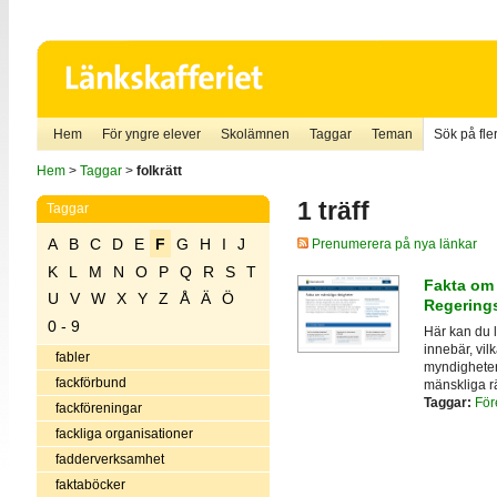
Hem
För yngre elever
Skolämnen
Taggar
Teman
Sök på fler
Hem
>
Taggar
>
folkrätt
1 träff
Taggar
A
B
C
D
E
F
G
H
I
J
Prenumerera på nya länkar
K
L
M
N
O
P
Q
R
S
T
Fakta om 
U
V
W
X
Y
Z
Å
Ä
Ö
Regerings
0 - 9
Här kan du 
innebär, vil
fabler
myndigheter o
fackförbund
mänskliga rä
Taggar:
För
fackföreningar
fackliga organisationer
fadderverksamhet
faktaböcker