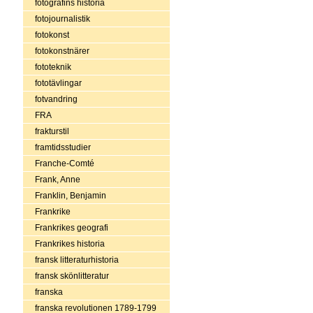
fotografins historia
fotojournalistik
fotokonst
fotokonstnärer
fototeknik
fototävlingar
fotvandring
FRA
frakturstil
framtidsstudier
Franche-Comté
Frank, Anne
Franklin, Benjamin
Frankrike
Frankrikes geografi
Frankrikes historia
fransk litteraturhistoria
fransk skönlitteratur
franska
franska revolutionen 1789-1799