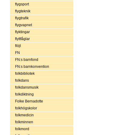
flygsport
flygteknik
flygtrafik
flygvapnet
flyktingar
flyttfåglar
flöjt
FN
FN:s barnfond
FN:s barnkonvention
folkbibliotek
folkdans
folkdansmusik
folkdiktning
Folke Bernadotte
folkhögskolor
folkmedicin
folkminnen
folkmord