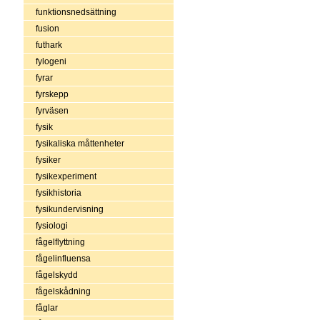
funktionsnedsättning
fusion
futhark
fylogeni
fyrar
fyrskepp
fyrväsen
fysik
fysikaliska måttenheter
fysiker
fysikexperiment
fysikhistoria
fysikundervisning
fysiologi
fågelflyttning
fågelinfluensa
fågelskydd
fågelskådning
fåglar