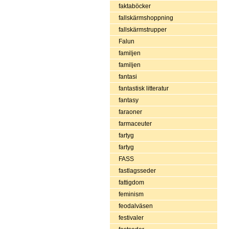
faktaböcker
fallskärmshoppning
fallskärmstrupper
Falun
familjen
familjen
fantasi
fantastisk litteratur
fantasy
faraoner
farmaceuter
fartyg
fartyg
FASS
fastlagsseder
fattigdom
feminism
feodalväsen
festivaler