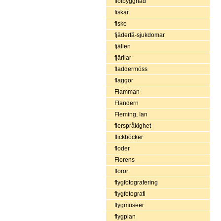
fiolbyggnad
fiskar
fiske
fjäderfä-sjukdomar
fjällen
fjärilar
fladdermöss
flaggor
Flamman
Flandern
Fleming, Ian
flerspråkighet
flickböcker
floder
Florens
floror
flygfotografering
flygfotografi
flygmuseer
flygplan