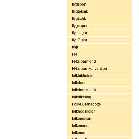
flygsport
flygteknik
flygtrafik
flygvapnet
flyktingar
flyttfåglar
flöjt
FN
FN:s barnfond
FN:s barnkonvention
folkbibliotek
folkdans
folkdansmusik
folkdiktning
Folke Bernadotte
folkhögskolor
folkmedicin
folkminnen
folkmord