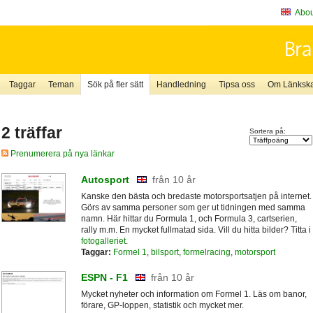
About
Taggar
Teman
Sök på fler sätt
Handledning
Tipsa oss
Om Länkskaf
2 träffar
Sortera på:
Prenumerera på nya länkar
Autosport
från 10 år
Kanske den bästa och bredaste motorsportsatjen på internet.
Görs av samma personer som ger ut tidningen med samma
namn. Här hittar du Formula 1, och Formula 3, cartserien,
rally m.m. En mycket fullmatad sida. Vill du hitta bilder? Titta i
fotogalleriet
.
Taggar:
Formel 1
,
bilsport
,
formelracing
,
motorsport
ESPN - F1
från 10 år
Mycket nyheter och information om Formel 1. Läs om banor,
förare, GP-loppen, statistik och mycket mer.