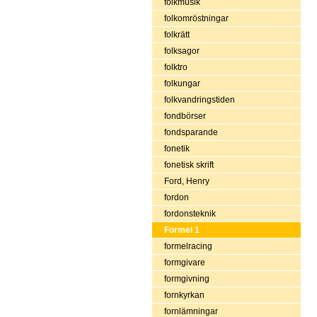
folkmusik
folkomröstningar
folkrätt
folksagor
folktro
folkungar
folkvandringstiden
fondbörser
fondsparande
fonetik
fonetisk skrift
Ford, Henry
fordon
fordonsteknik
Formel 1
formelracing
formgivare
formgivning
fornkyrkan
fornlämningar