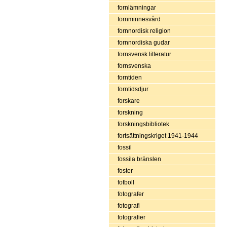
fornlämningar
fornminnesvård
fornnordisk religion
fornnordiska gudar
fornsvensk litteratur
fornsvenska
forntiden
forntidsdjur
forskare
forskning
forskningsbibliotek
fortsättningskriget 1941-1944
fossil
fossila bränslen
foster
fotboll
fotografer
fotografi
fotografier