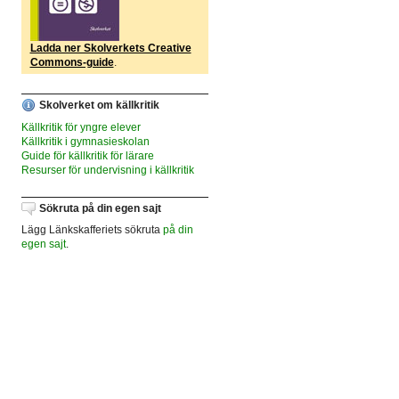
Ladda ner Skolverkets Creative
Commons-guide
.
Skolverket om källkritik
Källkritik för yngre elever
Källkritik i gymnasieskolan
Guide för källkritik för lärare
Resurser för undervisning i källkritik
Sökruta på din egen sajt
Lägg Länkskafferiets sökruta
på din
egen sajt
.