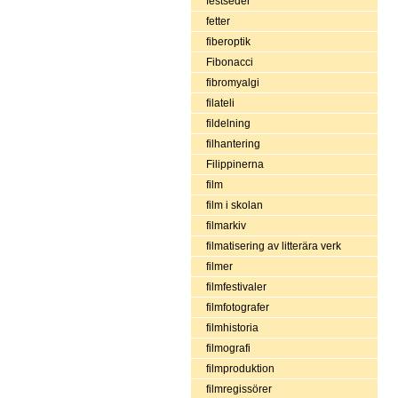
festseder
fetter
fiberoptik
Fibonacci
fibromyalgi
filateli
fildelning
filhantering
Filippinerna
film
film i skolan
filmarkiv
filmatisering av litterära verk
filmer
filmfestivaler
filmfotografer
filmhistoria
filmografi
filmproduktion
filmregissörer