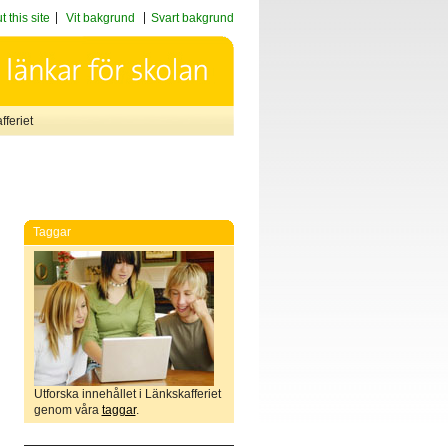
 this site
Vit bakgrund
Svart bakgrund
feriet
Taggar
Utforska innehållet i Länkskafferiet
genom våra
taggar
.