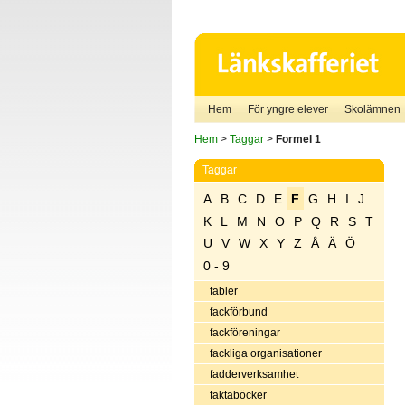
Hem
För yngre elever
Skolämnen
Hem
>
Taggar
>
Formel 1
Taggar
A
B
C
D
E
F
G
H
I
J
K
L
M
N
O
P
Q
R
S
T
U
V
W
X
Y
Z
Å
Ä
Ö
0 - 9
fabler
fackförbund
fackföreningar
fackliga organisationer
fadderverksamhet
faktaböcker