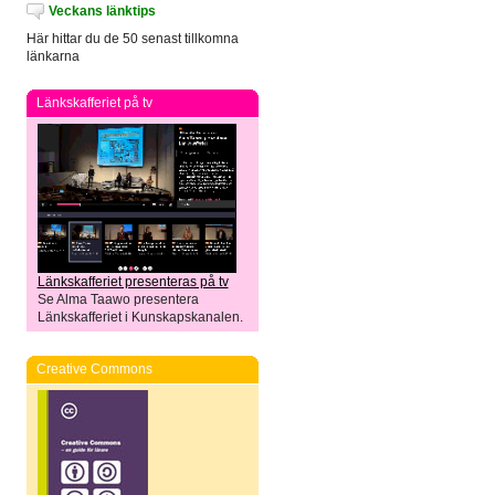
Veckans länktips
Här hittar du de 50 senast tillkomna
länkarna
Länkskafferiet på tv
Länkskafferiet presenteras på tv
Se Alma Taawo presentera
Länkskafferiet i Kunskapskanalen.
Creative Commons