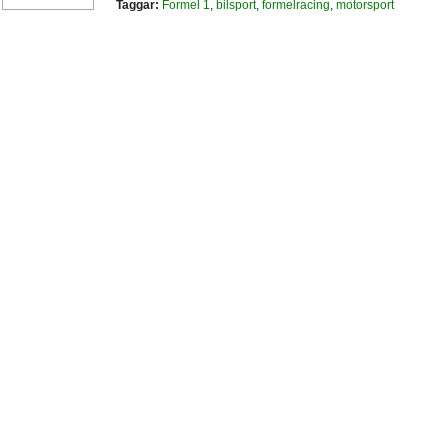
Taggar:
Formel 1
,
bilsport
,
formelracing
,
motorsport