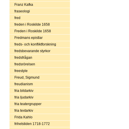
Franz Kafka
fraseologi
fred
freden i Roskilde 1658
Freden i Roskilde 1658
Fredmans epistlar
freds- och konfliktforskning
fredsbevarande styrkor
fredsfrågan
fredsrörelsen
freestyle
Freud, Sigmund
freudianism
fria bildarkiv
fria ljudarkiv
fria teatergrupper
fria textarkiv
Frida Kahlo
frihetstiden 1718-1772