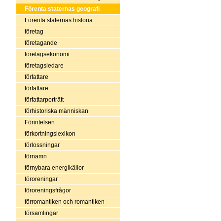
Förenta staternas geografi
Förenta staternas historia
företag
företagande
företagsekonomi
företagsledare
författare
författare
författarporträtt
förhistoriska människan
Förintelsen
förkortningslexikon
förlossningar
förnamn
förnybara energikällor
föroreningar
föroreningsfrågor
förromantiken och romantiken
församlingar