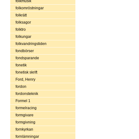
folkmusik
folkomröstningar
folkrätt
folksagor
folktro
folkungar
folkvandringstiden
fondbörser
fondsparande
fonetik
fonetisk skrift
Ford, Henry
fordon
fordonsteknik
Formel 1
formelracing
formgivare
formgivning
fornkyrkan
fornlämningar