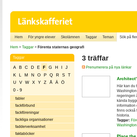
Hem
För yngre elever
Skolämnen
Taggar
Teman
Sök på fler
Hem
>
Taggar
>
Förenta staternas geografi
3 träffar
Taggar
A
B
C
D
E
F
G
H
I
J
Prenumerera på nya länkar
K
L
M
N
O
P
Q
R
S
T
Architect'
U
V
W
X
Y
Z
Å
Ä
Ö
Här kan du t
0 - 9
Washington 
regeringen å
fabler
kända byggna
information 
fackförbund
finns också 
fackföreningar
historia.
fackliga organisationer
Taggar:
För
Washington
fadderverksamhet
faktaböcker
Place the