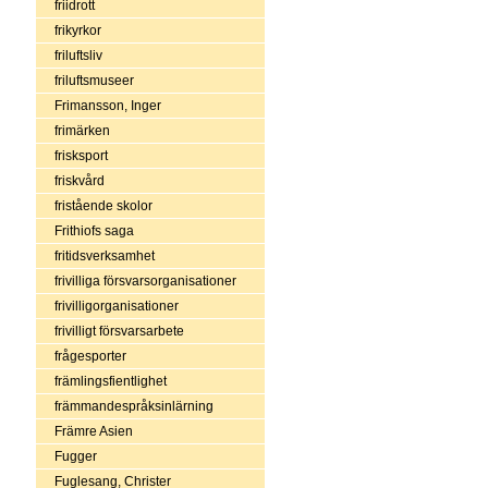
friidrott
frikyrkor
friluftsliv
friluftsmuseer
Frimansson, Inger
frimärken
frisksport
friskvård
fristående skolor
Frithiofs saga
fritidsverksamhet
frivilliga försvarsorganisationer
frivilligorganisationer
frivilligt försvarsarbete
frågesporter
främlingsfientlighet
främmandespråksinlärning
Främre Asien
Fugger
Fuglesang, Christer