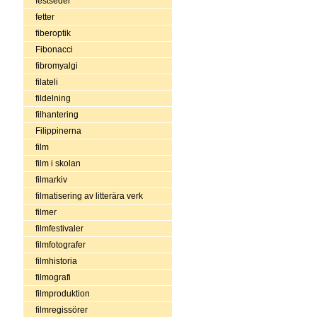
festseder
fetter
fiberoptik
Fibonacci
fibromyalgi
filateli
fildelning
filhantering
Filippinerna
film
film i skolan
filmarkiv
filmatisering av litterära verk
filmer
filmfestivaler
filmfotografer
filmhistoria
filmografi
filmproduktion
filmregissörer