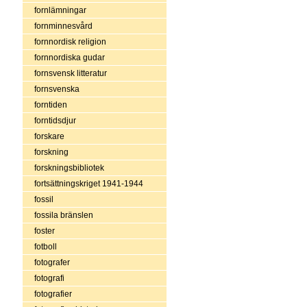
fornlämningar
fornminnesvård
fornnordisk religion
fornnordiska gudar
fornsvensk litteratur
fornsvenska
forntiden
forntidsdjur
forskare
forskning
forskningsbibliotek
fortsättningskriget 1941-1944
fossil
fossila bränslen
foster
fotboll
fotografer
fotografi
fotografier