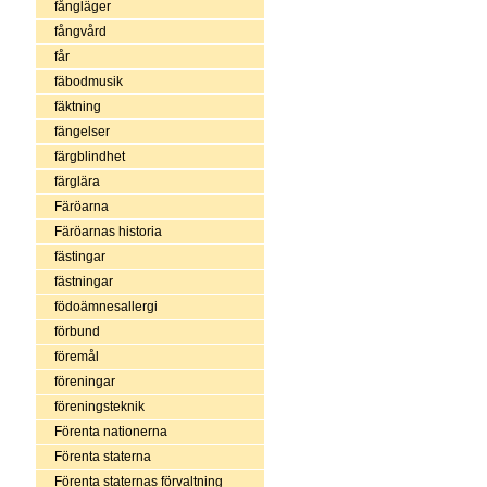
fångläger
fångvård
får
fäbodmusik
fäktning
fängelser
färgblindhet
färglära
Färöarna
Färöarnas historia
fästingar
fästningar
födoämnesallergi
förbund
föremål
föreningar
föreningsteknik
Förenta nationerna
Förenta staterna
Förenta staternas förvaltning