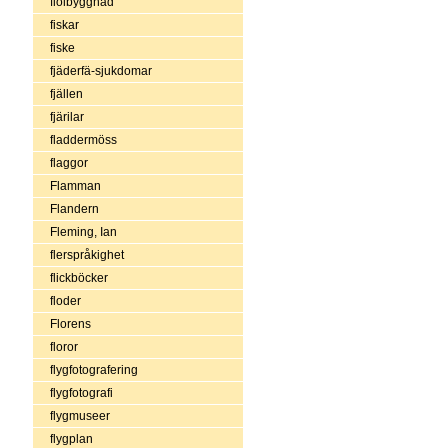
fiolbyggnad
fiskar
fiske
fjäderfä-sjukdomar
fjällen
fjärilar
fladdermöss
flaggor
Flamman
Flandern
Fleming, Ian
flerspråkighet
flickböcker
floder
Florens
floror
flygfotografering
flygfotografi
flygmuseer
flygplan