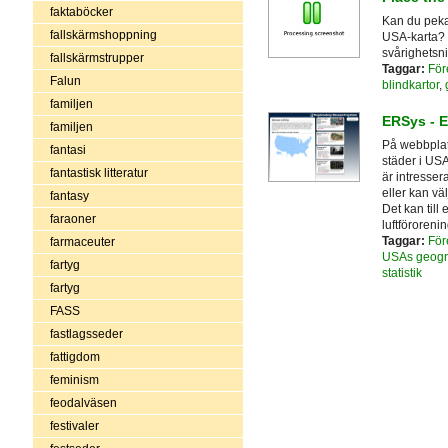
faktaböcker
Kan du peka 
fallskärmshoppning
USA-karta? 
svårighetsni
fallskärmstrupper
Taggar:
För
Falun
blindkartor
,
familjen
ERSys - 
familjen
På webbplats
fantasi
städer i USA
fantastisk litteratur
är intresser
eller kan väl
fantasy
Det kan till
faraoner
luftförorening
Taggar:
För
farmaceuter
USAs geogr
fartyg
statistik
fartyg
FASS
fastlagsseder
fattigdom
feminism
feodalväsen
festivaler