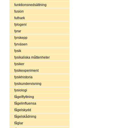
funktionsnedsättning
fusion
futhark
fylogeni
fyrar
fyrskepp
fyrväsen
fysik
fysikaliska måttenheter
fysiker
fysikexperiment
fysikhistoria
fysikundervisning
fysiologi
fågelflyttning
fågelinfluensa
fågelskydd
fågelskådning
fåglar