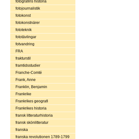
fotografins historia
fotojournalistik
fotokonst
fotokonstnärer
fototeknik
fototävlingar
fotvandring
FRA
frakturstil
framtidsstudier
Franche-Comté
Frank, Anne
Franklin, Benjamin
Frankrike
Frankrikes geografi
Frankrikes historia
fransk litteraturhistoria
fransk skönlitteratur
franska
franska revolutionen 1789-1799