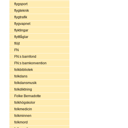
flygsport
flygteknik
flygtrafik
flygvapnet
flyktingar
flyttfåglar
flöjt
FN
FN:s barnfond
FN:s barnkonvention
folkbibliotek
folkdans
folkdansmusik
folkdiktning
Folke Bernadotte
folkhögskolor
folkmedicin
folkminnen
folkmord